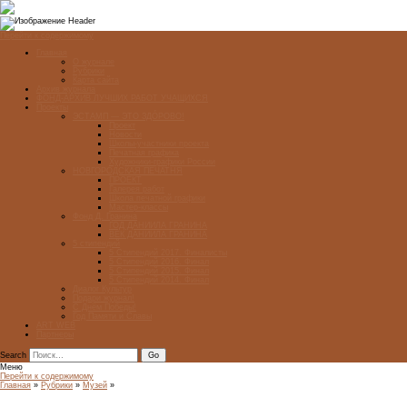
Перейти к содержимому
Главная
О журнале
Рубрики
Карта сайта
Архив журнала
ФОНД-АРХИВ ЛУЧШИХ РАБОТ УЧАЩИХСЯ
Проекты
ЭСТАМП — ЭТО ЗДÓРОВО!
Проект
Новости
Школы-участники проекта
Печатная графика
Художники-графики России
НОВГОРОДСКАЯ ПЕЧАТНЯ
ПРОЕКТ
Галерея работ
Школа печатной графики
Мастер-классы
Фонд Д. Гранина
ГОД ДАНИИЛА ГРАНИНА
ВЕК ДАНИИЛА ГРАНИНА
5 стипендий
5 Стипендий 2017. Финалисты
5 Стипендий 2016. Финал
5 Стипендий 2015. Финал
5 Стипендий 2014. Финал
Диалог Культур
Подари журнал!
С Днём Победы!
Год Памяти и Славы
ART WEB
Партнеры
Search
Меню
Перейти к содержимому
Главная
»
Рубрики
»
Музей
»