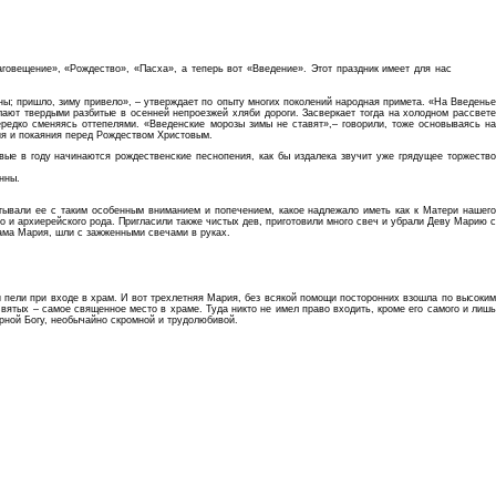
говещение», «Рождество», «Пасха», а теперь вот «Введение». Этот праздник имеет для нас
ены; пришло, зиму привело», – утверждает по опыту многих поколений народная примета. «На Введенье
лают твердыми разбитые в осенней непроезжей хляби дороги. Засверкает тогда на холодном рассвете
ередко сменяясь оттепелями. «Введенские морозы зимы не ставят»,– говорили, тоже основываясь на
ия и покаяния перед Рождеством Христовым.
вые в году начинаются рождественские песнопения, как бы издалека звучит уже грядущее торжество
нны.
итывали ее с таким особенным вниманием и попечением, какое надлежало иметь как к Матери нашего
го и архиерейского рода. Пригласили также чистых дев, приготовили много свеч и убрали Деву Марию с
Сама Мария, шли с зажженными свечами в руках.
 пели при входе в храм. И вот трехлетняя Мария, без всякой помощи посторонних взошла по высоким
вятых – самое священное место в храме. Туда никто не имел право входить, кроме его самого и лишь
орной Богу, необычайно скромной и трудолюбивой.