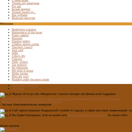
Старая вещь
Чтение под абажуром
Кто ты?
Белый квадрат
Разные разности…
Вне рубрики
Визитная карточка
Milestones
Modernism masters
Masterpiece of the issue
Poetic palette
Museum
Painting gallery
Children design center
Teachers council
Visit card
Oldie
A dog’s life
Classics
Hello, music!
Our projects
No milestone
We write in prose
White square
Who are you?
Reading under the lamp shade
Лента новостей RSS
Vkontakte
Журнал об искусстве «Введенская сторона» выходит при финансовой поддержке:
-
Министерства цифрового развития, связи и массовых коммуникаций Российской Федерации
-
Министерство культуры Новгородской области
- Частных благотворительных инициатив
Сайт зарегистрирован Федеральной службой по надзору в сфере массовых коммуникаций, свя
Мы будем благодарны, если вы разместите
баннеры "Введенской стороны"
на своем сайте.
Архив журнала