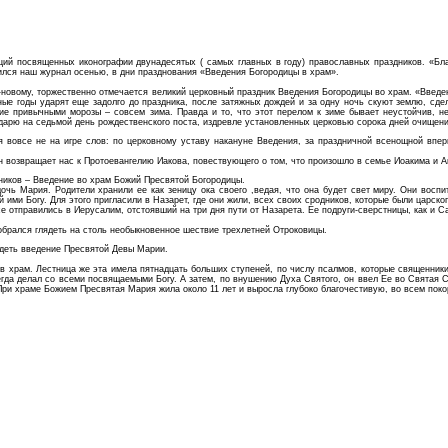
ций посвященных иконографии двунадесятых ( самых главных в году) православных праздников. «Бла
дился наш журнал осенью, в дни празднования «Введения Богородицы в храм».
по-новому, торжественно отмечается великий церковный праздник Введения Богородицы во храм. «Введ
ные годы ударят еще задолго до праздника, после затяжных дождей и за одну ночь скуют землю, сде
шие привычными морозы – совсем зима. Правда и то, что этот перелом к зиме бывает неустойчив, н
ндарю на седьмой день рождественского поста, издревле установленных церковью сорока дней очищен
я вовсе не на игре слов: по церковному уставу накануне Введения, за праздничной всенощной впер
н возвращает нас к Протоевангелию Иакова, повествующего о том, что произошло в семье Иоакима и А
дников – Введение во храм Божий Пресвятой Богородицы.
чь Мария. Родители хранили ее как зеницу ока своего ,ведая, что она будет свет миру. Они восп
 ими Богу. Для этого пригласили в Назарет, где они жили, всех своих сродников, которые были царско
се отправились в Иерусалим, отстоявший на три дня пути от Назарета. Ее подруги-сверстницы, как и 
брался глядеть на столь необыкновенное шествие трехлетней Отроковицы.
видеть введение Пресвятой Девы Марии.
 храм. Лестница же эта имела пятнадцать больших ступеней, по числу псалмов, которые священники
егда делал со всеми посвящаемыми Богу. А затем, по внушению Духа Святого, он ввел Ее во Святая С
 При храме Божием Пресвятая Мария жила около 11 лет и выросла глубоко благочестивую, во всем пок