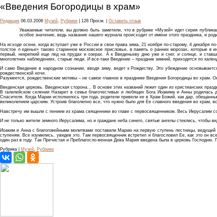
«Введения Богородицы в храм»
Редакция
06.03.2006
Музей
,
Рубрики
| 126 Просм. |
Оставить отзыв
Уважаемые читатели, вы должно быть заметили, что в рубрике «Музей» идет серия публика
особое значение, ведь название нашего журнала происходит от имени этого праздника, и ро
На исходе осени, когда вступает уже в России в свои права зима, 21 ноября по-старому, 4 декабря 
толстое л еденье» таково старинное московское присловье, в память о ранних морозах, которые в и
первый, некрепкий еще лед на прудах и озерах. А к Введеньеву дню уже и снег, и солнце, и став
многолетних наблюдениях, старые люди. И все-таки Введение – праздник зимний, приходится по кале
И само Введение в народном сознании, вводя зиму, ведет к Рождеству. Это убеждение основываетс
рождественской ночи.
Разумеется, рождественские мотивы – не самое главное в празднике Введения Богородицы во храм. О
Введенская церковь. Введенская сторона... В основе этих названий лежит один из христианских праз
В галилейском селении Назарет в семье благочестивых и любящих Бога Иоакима и Анны родилась до
Спасителя. Когда Марии исполнилось три года, родители привели ее в Храм Божий, как дар, обещанный
великолепием царским. Устроив благолепно все, что нужно было для Ее славного введения во храм, в
Навстречу им вышли с пением из храма священники во главе с первосвященником. Весь Иерусалим со
И не только жители земного Иерусалима, но и граждане неба синего, святые ангелы стеклись, чтобы 
Иоаким и Анна с благоговейными молитвами поставили Марию на первую ступень лестницы, ведущей в
ступеням. Все изумились, увидев это. Там первосвященник встретил и благословил Ее, как это он вс
один раз в году. Так Пречистая и Преблагосло-венная Дева Мария введена была в церковь Господню.
Рубрика |
Музей
,
Рубрики