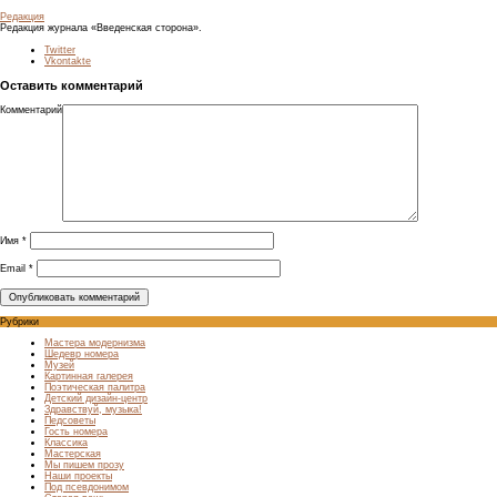
Редакция
Редакция журнала «Введенская сторона».
Twitter
Vkontakte
Оставить комментарий
Комментарий
Имя
*
Email
*
Рубрики
Мастера модернизма
Шедевр номера
Музей
Картинная галерея
Поэтическая палитра
Детский дизайн-центр
Здравствуй, музыка!
Педсоветы
Гость номера
Классика
Мастерская
Мы пишем прозу
Наши проекты
Под псевдонимом