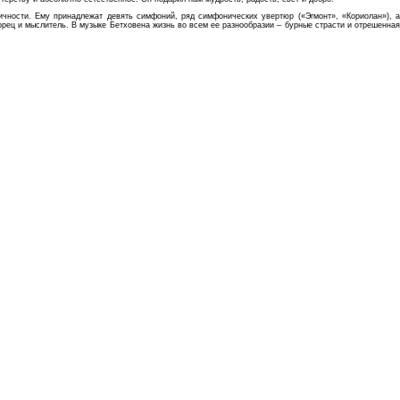
чности. Ему принадлежат девять симфоний, ряд симфонических увертюр («Эгмонт», «Кориолан»), а
орец и мыслитель. В музыке Бетховена жизнь во всем ее разнообразии – бурные страсти и отрешенная