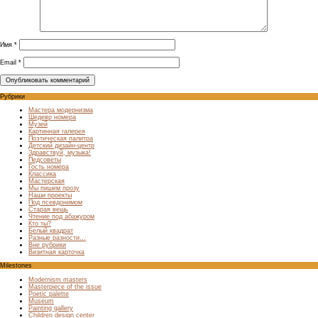
Имя
*
Email
*
Рубрики
Мастера модернизма
Шедевр номера
Музей
Картинная галерея
Поэтическая палитра
Детский дизайн-центр
Здравствуй, музыка!
Педсоветы
Гость номера
Классика
Мастерская
Мы пишем прозу
Наши проекты
Под псевдонимом
Старая вещь
Чтение под абажуром
Кто ты?
Белый квадрат
Разные разности…
Вне рубрики
Визитная карточка
Milestones
Modernism masters
Masterpiece of the issue
Poetic palette
Museum
Painting gallery
Children design center