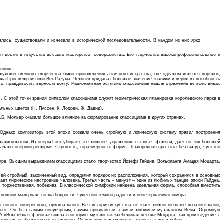
лись, существовали и исчезали в исторической последовательности. В каждом из них ярко
 он достиг в искусстве высшего мастерства, совершенства. Его творчество высокопрофессиональное и
инципы.
художественного творчества были произведения античного искусства, где идеалом являлся порядок,
эпоха Просвещения или Век Разума. Человек придавал большое значение знаниям и верил в способность
во, правдивость, верность долгу. Рациональная эстетика классицизма нашла отражение во всех видах
. С этой точки зрения символом классицизма служит геометрическая планировка королевского парка в
ьных цветов (Н. Пуссен, К. Лоррен, Ж. Давид).
Ж.Б. Мольер оказали большое влияние на формирование классицизма в других странах.
Однако композиторы этой эпохи создали очень стройную и логическую систему правил построения
сладкоголосия. Из оперы Глюк убирает все лишнее: украшения, пышные эффекты, дает поэзии большей
ачало оперной реформе. Строгость, соразмерность формы, благородная простота без вычур, чувство
ьтуре. Высшим выражением классицизма стало творчество Йозефа Гайдна, Вольфганга Амадея Моцарта,
ей стройный, законченный вид, определил порядок их расположения, который сохранился в основных
ает лирическое настроение человека. Третья часть – менуэт – один из любимых танцев эпохи Гайдна.
я, торжественная, победная. В классической симфонии найдена идеальная форма, способная вместить
 основном мажорная, полна бодрости, чудесной земной радости и неисчерпаемого юмора.
ового, интересного, оригинального. Вся история искусства не знает личности более поразительной,
 никто. Он был самым популярным, самым признанным, самым любимым музыкантом Вены. Огромную
А «Волшебная флейта» вошла в историю музыки как «лебединая песня» Моцарта, как произведение с
терству и абсолютно естественное. Он подарил нам мудрость, радость, свет и добро.