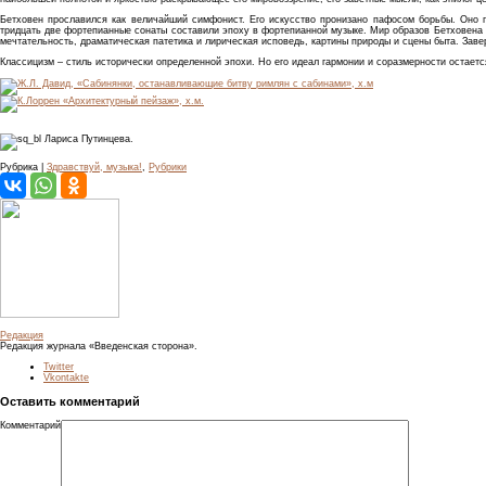
Бетховен прославился как величайший симфонист. Его искусство пронизано пафосом борьбы. Оно п
тридцать две фортепианные сонаты составили эпоху в фортепианной музыке. Мир образов Бетховена р
мечтательность, драматическая патетика и лирическая исповедь, картины природы и сцены быта. Зав
Классицизм – стиль исторически определенной эпохи. Но его идеал гармонии и соразмерности остает
Лариса Путинцева.
Рубрика |
Здравствуй, музыка!
,
Рубрики
Редакция
Редакция журнала «Введенская сторона».
Twitter
Vkontakte
Оставить комментарий
Комментарий