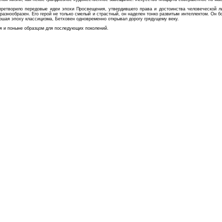
ретворило передовые идеи эпохи Просвещения, утвердившего права и достоинства человеческой ли
азнообразен. Его герой не только смелый и страстный, он наделен тонко развитым интеллектом. Он б
ершая эпоху классицизма, Бетховен одновременно открывал дорогу грядущему веку.
ся и поныне образцом для последующих поколений.