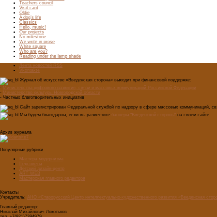
Teachers council
Visit card
Oldie
A dog’s life
Classics
Hello, music!
Our projects
No milestone
We write in prose
White square
Who are you?
Reading under the lamp shade
Лента новостей RSS
Vkontakte
Журнал об искусстве «Введенская сторона» выходит при финансовой поддержке:
-
Министерства цифрового развития, связи и массовых коммуникаций Российской Федерации
-
Министерство культуры Новгородской области
- Частных благотворительных инициатив
Сайт зарегистрирован Федеральной службой по надзору в сфере массовых коммуникаций, свя
Мы будем благодарны, если вы разместите
баннеры "Введенской стороны"
на своем сайте.
Архив журнала
Популярные рубрики
Мастера модернизма
Педсоветы
Детский дизайн-центр
ART WEB
Мастерская главного редактора
Контакты
Учредитель:
АНО «Старорусский Центр интеллектуально-художественного развития «Введенская стор
Главный редактор:
Николай Михайлович Локотьков
тел. +7(921)7394979