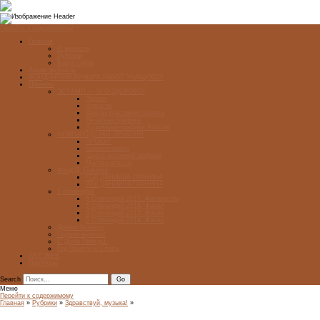
Перейти к содержимому
Главная
О журнале
Рубрики
Карта сайта
Архив журнала
ФОНД-АРХИВ ЛУЧШИХ РАБОТ УЧАЩИХСЯ
Проекты
ЭСТАМП — ЭТО ЗДÓРОВО!
Проект
Новости
Школы-участники проекта
Печатная графика
Художники-графики России
НОВГОРОДСКАЯ ПЕЧАТНЯ
ПРОЕКТ
Галерея работ
Школа печатной графики
Мастер-классы
Фонд Д. Гранина
ГОД ДАНИИЛА ГРАНИНА
ВЕК ДАНИИЛА ГРАНИНА
5 стипендий
5 Стипендий 2017. Финалисты
5 Стипендий 2016. Финал
5 Стипендий 2015. Финал
5 Стипендий 2014. Финал
Диалог Культур
Подари журнал!
С Днём Победы!
Год Памяти и Славы
ART WEB
Партнеры
Search
Меню
Перейти к содержимому
Главная
»
Рубрики
»
Здравствуй, музыка!
»