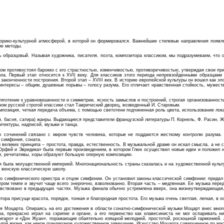
торико-культурной атмосферой, в которой он формировался. Важнейшие стилевые направления появля
ие методы.
сть образцовый. Называя художника, писателя, поэта, композитора классиком, мы подразумеваем, что
гом противостоял барокко с его страстностью, изменчивостью, противоречивостью, утверждая свои пр
а. Первый этап относится к XVII веку. Для классиков этого периода непревзойденными образцами 
, законченности построения. Второй этап – XVIII век. В историю европейской культуры он вошел как 
 интересы – общим, душевные порывы – голосу разума. Его отличает нравственная стойкость, мужест
яготение к уравновешенности и симметрии, ясность замыслов и построений, строгая организованность
ном русской строгой классики стал Таврический дворец, возведенный И. Старовым.
позиция, четкая передача объема, с помощью светотени подчиненная роль цвета, использование локал
ия, басня, сатира) жанры. Выдающиеся представители французской литературы П. Корнель, Ф. Расин, 
тектуры, надписей, музыки и танца.
 сочинений связано с миром чувств человека, которые не поддаются жесткому контролю разума. 
 симфония, соната.
великих принципа – простота, правда, естественность. В музыкальной драме он искал смысла, а не 
Орфей и Эвридика» была первым произведением, в котором Глюк осуществил новые идеи и положил н
и, речитативы, хоры образуют большую оперную композицию.
емя была могущественной империей. Многонациональность страны сказалась и на художественной кул
– венскую классическую школу.
о симфонического оркестра и отцом симфонии. Он установил законы классической симфонии: придал 
ром темпе и звучит чаще всего энергично, взволнованно. Вторая часть – медленная. Ее музыка перед
рочувствовано в предыдущих частях. Музыка финала обычно устремлена вверх, она жизнеутверждающа
тора присущи красота, порядок, тонкая и благородная простота. Его музыка очень светлая, легкая, в
 Моцарта. Опираясь на его достижения в области сонатно-симфонической музыки Моцарт внес много н
, прекрасно играл на скрипке и органе, а его первенство как клавесиниста не мог оспаривать
игаро» и «Дон Жуан», поражающие обаятельно изящной мелодией, простотой, роскошной гармонией. 
елой жизни, как некое грандиозное художественное завещание. Искусство Моцарта совершенное по мас