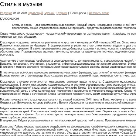
Стиль в музыке
Редакция
06.03.2006
Здравствуй, музыка!
,
Рубрики
| 1 790 Просм. |
Оставить отзыв
КЛАССИЦИЗМ
Стиль и эпоха – два взаимосвязанных понятия. Каждый стиль неразрывно связан с той ис
проявлялись общие художественно-образные принципы, средства выразительности, творческ
Слова «классика», «классицизм», «классический» происходят от латинского корня – classicus, то е
является для нас образцом.
Классицизм – художественное направление в искусстве и литературе XVII – начала XIX вв. Он во мно
Появился классицизм во Франции. В формировании и развитии этого стиля можно выделить два этап
разумность, гармония. В своих произведениях они добивались красоты и истины, ясности, стройности
объяснить мир. Главным героем является личность, готовая на героические поступки, подчиняя свои
искусства.
Архитектуре этого периода свойственна упорядоченность, функциональность, соразмерность частей, т
Версале, где деревья, кустарники, скульптуры и фонтаны располагались по законам симметрии. Этало
В живописи главное значение приобрели логическое развертывание сюжета, ясная уравновешенная ком
В поэтическом искусстве произошло деление на «высокие» (трагедия, ода, эпопея) и «низкие» (комед
Важным моментом этого периода было создание различных академий: наук, живописи, скульптуры, архи
Классицизм в музыке отличался от классицизма смежных видах искусств. Содержание музыкальных
произведения. В эпоху классицизма сформировались и достигли совершенства такие жанры как опера,
Настоящей революцией стала оперная реформа Кристофа Глюка. Его творческой программой были три 
выразительной силы, а музыка полностью подчиняется раскрытию внутреннего мира героев. Опера «
художественной меры в сочинениях Глюка напоминает гармоничность форм античной скульптуры. Ари
Расцвет музыкального классицизма начался во второй половине XVIII века в Вене. Австрия в то вр
Людвига ван Бетховена, которые работали в Вене и образовали направление в музыкальной культуре 
Гайдна называют основателем классической инструментальной музыки, родоначальником современног
чертах до наших дней. Классическая симфония имеет четырехзначный цикл. Первая часть идет в быст
Четвертая часть – финал. Это итог всего цикла, вывод из всего, что было показано, продумано, п
очень глубокое содержание.
В творчестве Гайдна устанавливается и тип классической трехчастной сонаты. Произведениям компози
Искусство Гайдна оказало громадное воздействие на формирование симфонического и камерного стиля
чем он. Моцарт обладал феноменальной памятью и слухом, имел блестящие данные импровизатора
художественную ценность составляют его оперы. Уже два столетия пользуются успехом «Свадьба Ф
наибольшей полнотой и яркостью раскрывающее его мировоззрение, его заветные мысли, как эпилог ц