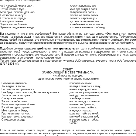
Чей здравый смысл угас,-
бежит любовных нег,
Тот не боится мук,-
кого прельщает воля,
Мой друг, любовь для нас-
завиднейшая доля –
Несчастье и недуг-
любви не знать вовек.
Отрада всех отрад-
лелеять чаровницу –
Свобода и покой-
ну, это ль не напасть?
Удел стократ благой-
в любовный плен попасть,
Хранить сердечный хлад-
что лечь живым в гробницу.
Вы скажете: и что в них особенного? Вот какое объяснение дал сам автор: «Эти мои стихи можно
читать на разные лады: и как два трёхстопных восьмистишия и как одно шестистопное. Трёхстопные
между собой не связаны, это отдельные стихотворения, где оплакиваются горести любящих. Но если
их соединить, получится стихотворение противоположного смысла, воспевающее счастье любящих».
Подобные сонеты называют
тройными
, или
тринитарными
, хотя устойчивого термина, насколько мне
известно, нет.2 Фокус заключается в том, что находится разница в содержании при чтении сонета
целиком и составляющих его «полусонетов». В первом случае читатель обнаруживает в стихах одно
содержание, а во втором – нечто совсем иное.
Тот же трюк обнаруживается в стихотворении ученика А.Сумарокова, русского поэта А.А.Ржевского
(1737-1804 гг.):
СОНЕТ,
ЗАКЛЮЧАЮЩИЙ В СЕБЕ ТРИ МЫСЛИ:
читай весь по порядку,
одни первые полустишия и другие полустишия
Вовеки не пленюсь
красавицей иной;
Ты ведай, я тобой
всегда пленяться стану,
По смерть не пременюсь
вовек жар будет мой,
Век буду с мыслью той,Не лестна для меня
доколе не увяну.иная красота;
Лишь в свете ты одна
мой дух воспламенила
Скажу я не маня:
.свобода отнята
Та часть тебе дана
–о ты, что дух пленила!
Быть ввек противной мне,
измены не брегись,
В сей ты одна стране
со мною век любись.
Мне горесть и беда,
я мучуся тоскою,
Противен мне тот час,
коль нет тебя со мной;
Как зрю твоих взор глаз,
минутой счастлив той,
Смущаюся всегда
и весел, коль с тобою.
(1761)
Если в «полном» сонете звучат уверения автора в вечной любви и верности некой даме, то
лейтмотивом «полусонетов» является признание в охлаждении прежней страсти и проявлении любви