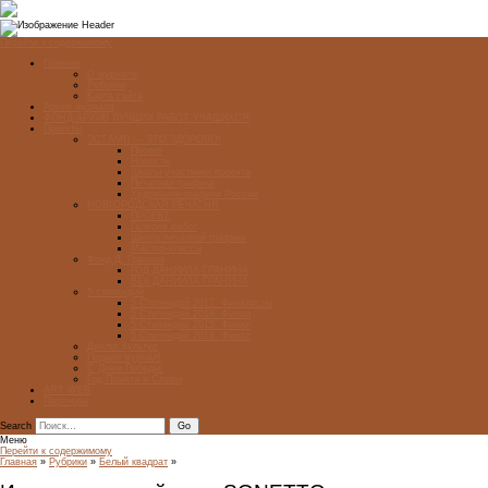
Перейти к содержимому
Главная
О журнале
Рубрики
Карта сайта
Архив журнала
ФОНД-АРХИВ ЛУЧШИХ РАБОТ УЧАЩИХСЯ
Проекты
ЭСТАМП — ЭТО ЗДÓРОВО!
Проект
Новости
Школы-участники проекта
Печатная графика
Художники-графики России
НОВГОРОДСКАЯ ПЕЧАТНЯ
ПРОЕКТ
Галерея работ
Школа печатной графики
Мастер-классы
Фонд Д. Гранина
ГОД ДАНИИЛА ГРАНИНА
ВЕК ДАНИИЛА ГРАНИНА
5 стипендий
5 Стипендий 2017. Финалисты
5 Стипендий 2016. Финал
5 Стипендий 2015. Финал
5 Стипендий 2014. Финал
Диалог Культур
Подари журнал!
С Днём Победы!
Год Памяти и Славы
ART WEB
Партнеры
Search
Меню
Перейти к содержимому
Главная
»
Рубрики
»
Белый квадрат
»