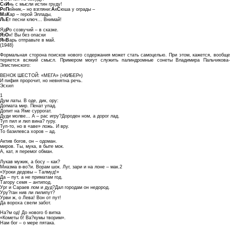
С
к
И
нь с мысли истин груду!
Р
е
П
ейник,– но взгляни:
А
к
С
юша у ограды –
М
а
К
ар – герой Эллады,
Л
ь
Е
т песни ключ... Внимай!
Яд
Р
о созвучий – в сказке.
Я
з
О
н! Вы без опаски
Я
н
В
арь отправьте в май.
(1948)
Формальная сторона поисков нового содержания может стать самоцелью. При этом, кажется, вообще
теряется всякий смысл. Примером могут служить палиндромные сонеты Владимира Пальчикова-
Элистинского:
ВЕНОК ШЕСТОЙ: «МЕГА» («КИБЕР»)
И пифия пророчит, но невнятна речь.
Эсхил
1
Дум латы. В оде, дик, ору:
Догмата мир. Пенат упад.
Допит на Яме суррогат.
Дуди молве... А – рас игру?Дороден ном, а дорог лад.
Туп пил и лил вина? гуру.
Туп-то, но в «аве» ложь. И вру.
То базилевса хоров – ад.
Актив богов, он – одоман.
миров. Ты, мука, в быте мок.
А, кат, я перемог обман.
Лукав мужик, а босу – как?
Миазма в-во?и. Ворам шок. Луг, зари и на лоне – мак.2
«Уроки дедовы – Талмуд!»
Да – пут, а не приматам год.
Тагору семя – антипод.
Ург и Сараев лом и дуд?Дал городам он недород.
Уру?ган нив ли лилипут?
Урви ж, о Лева! Вон от пут!
Да вороха свели забот.
На?м од! До нового б витка
«Кометы б! Ва?кумы творим».
Нам бог – о мере пятака.