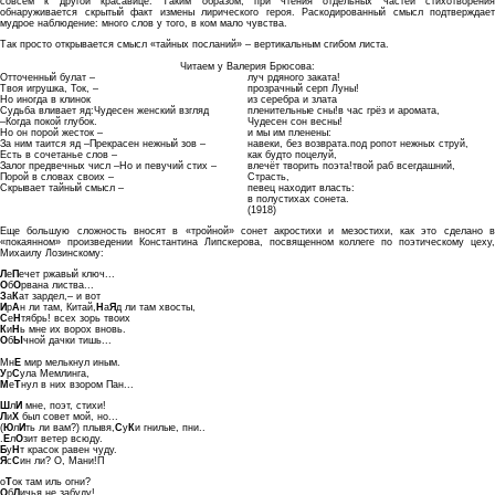
совсем к другой красавице. Таким образом, при чтения отдельных частей стихотворения
обнаруживается скрытый факт измены лирического героя. Раскодированный смысл подтверждает
мудрое наблюдение: много слов у того, в ком мало чувства.
Так просто открывается смысл «тайных посланий» – вертикальным сгибом листа.
Читаем у Валерия Брюсова:
Отточенный булат –
луч рдяного заката!
Твоя игрушка, Ток, –
прозрачный серп Луны!
Но иногда в клинок
из серебра и злата
Судьба вливает яд:Чудесен женский взгляд
пленительные сны!в час грёз и аромата,
–Когда покой глубок.
Чудесен сон весны!
Но он порой жесток –
и мы им пленены:
За ним таится яд –Прекрасен нежный зов –
навеки, без возврата.под ропот нежных струй,
Есть в сочетанье слов –
как будто поцелуй,
Залог предвечных числ –Но и певучий стих –
влечёт творить поэта!твой раб всегдашний,
Порой в словах своих –
Страсть,
Скрывает тайный смысл –
певец находит власть:
в полустихах сонета.
(1918)
Еще большую сложность вносят в «тройной» сонет акростихи и мезостихи, как это сделано в
«покаянном» произведении Константина Липскерова, посвященном коллеге по поэтическому цеху,
Михаилу Лозинскому:
Л
е
П
ечет ржавый ключ...
О
б
О
рвана листва...
З
а
К
ат зардел,– и вот
И
р
А
н ли там, Китай,
Н
а
Я
д ли там хвосты,
С
е
Н
тябрь! всех зорь твоих
К
и
Н
ь мне их ворох вновь.
О
б
Ы
чной дачки тишь...
Мн
Е
мир мелькнул иным.
У
р
С
ула Мемлинга,
М
е
Т
нул в них взором Пан...
Ш
л
И
мне, поэт, стихи!
Л
и
Х
был совет мой, но...
(
Ю
л
И
ть ли вам?) плывя,
С
у
К
и гнилые, пни..
.
Е
л
О
зит ветер всюду.
Б
у
Н
т красок равен чуду.
Я
с
С
ин ли? О, Мани!П
о
Т
ок там иль огни?
О
б
Л
ичья не забуду!