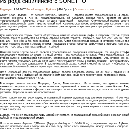
Из рода сицилийского SONETTO
Редакция
17.03.2007
Белый квадрат
,
Рубрики
| 470 Просм. |
Оставить отзыв
Cонет (итал.
sonetto
– от
sonare
: «звучать, звенеть») – строгая форма стихотворения в 14 строк,
которая возникла в XIII в., предположительно, на Сицилии. Первая часть состоит из двух
четверостиший – катренов, вторая из двух трехстиший – терцетов. Стихотворный размер сонета
обычно пятистопный, реже – шестистопный ямб. Каноническая форма рифмовки: для катренов – две
равнозвучные рифмы, опоясанная и смежная; для терцетов – две или реже три рифмы, отличные от
рифм катренов.
Для классической формы сонета обязательно наличие опоясанных рифм в катренах: третья строка
первого терцета рифмуется со второй строкой второго терцета. Например, так: ccd cdc. Или же: cdc
dcd, или – ccd cdd, а при трех рифмах – ccd ede. А при перекрестных рифмах в катренах первые две
строки терцетов имеют смежные рифмы. Последние строки терцетов рифмуются в порядке: ccd ccd,
или же – cdc ddc, а при трех рифмах – ccd eed.
Отличительной чертой сонета является упорядоченная внутренняя композиция, где каждая строфа
представляет законченное целое. Первый катрен – это экспозиция основной темы стихотворения. Во
втором катрене развиваются положения, заявленные в первом четверостишие. Оба катрена как бы
ведут «линию подъема». Дальше начинается «нисхождение» темы: в первом терцете – зачин развязки,
во втором – быстрое завершение. В заключительной фразе, самой сильной по мысли и образности,
называемой «сонетный замок», происходит «закольцовывание» темы.
Поэт, избравший данную стихотворную форму, должен следовать канону, но он еще и ограничен в
повторении слов и выражений (за исключением случаев, когда того требует само построение стиха, –
при анафоре, параллелизме и т.п.).
Блестящие сонеты писали Петрарка, Данте, Микеланджело. Естественно, находилось немало
желающих вырваться из пут технологических ограничений и внести некоторое разнообразие. Так,
Шекспир сочинял сонеты в форме трех четверостиший и заключительного двустишия со свободными
рифмами. Впрочем, гению это простительно.
Стоит только начать революцию, и привычный порядок рушится под шквалом перемен. И вот уже
возник «хвостатый» сонет – два катрена и три терцета, «сплошной» – на двух рифмах, «опрокинутый»
– два терцета плюс два катрена, «безголовый» – один катрен и два терцета, «половинный» – катрен и
терцет, наконец, «хромой» сонет, где классическая форма разрушена неравностопностью четвертого
стиха в катренах.
Бывало, что сонет становился лишь маской сочинителя, и традиционный внешний облик скрывал некий
тайный, иногда мистический смысл.
Поэт и гасконец Агриппа Д’Обинье (Agrippa d’Aubignй, 1552-1630 гг.), современник героев А.Дюма,
гугенот, приговоренный к сожжению за свою веру, писал стихи мимоходом, между жизнью и смертью.
Вот одно из его стихотворений: