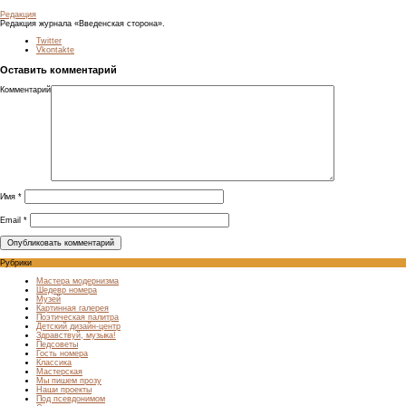
Редакция
Редакция журнала «Введенская сторона».
Twitter
Vkontakte
Оставить комментарий
Комментарий
Имя
*
Email
*
Рубрики
Мастера модернизма
Шедевр номера
Музей
Картинная галерея
Поэтическая палитра
Детский дизайн-центр
Здравствуй, музыка!
Педсоветы
Гость номера
Классика
Мастерская
Мы пишем прозу
Наши проекты
Под псевдонимом