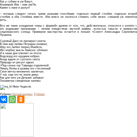
Как у собаки ж ум Вакул.
Кошмаров Иов – вам заи?м.
Камен о лани и разгул!
– которые следует читать тремя разными способами: отдельно первый столбик, отдельно второй
столбик и оба столбика вместе. Или вовсе не пытаться сломать себе мозги: слишком уж невнятна
речь.
Все же такие ухищрения «игры с формой» далеки от того, что, действительно, относится к sonetto с
его родовыми признаками – легким изяществом звучной рифмы, ясностью смысла и привкусом
сицилианского солнца. Примером мастерства остается и поныне «Сонет» Александра Сергеевича
Пушкина:
Суровый Дант не презирал сонета;
В нем жар любви Петрарка изливал,
Игру его любил творец Макбета;
Им скорбну мысль Камоэнс облекал.
И в наши дни пленяет он поэта:
Водсворд его орудием избрал,
Когда вдали от суетного света
Природы он рисует идеал.
>Под сенью гор Тавриды отдаленной
Певец Литвы в размер его стесненный
Свои мечты мгновенно заключал;
У нас еще его не знали девы,
Как для него уж Дельвиг забывал
Гекзаметра священные напевы.
Иван Чудасов.
Рубрика |
Белый квадрат
,
Рубрики