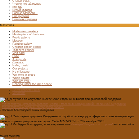
Старая вещь
Чтение под абажуром
Кто ты?
Белый квадрат
Разные разности…
Вне рубрики
Визитная карточка
Milestones
Modernism masters
Masterpiece of the issue
Poetic palette
Museum
Painting gallery
Children design center
Teachers council
Visit card
Oldie
A dog’s life
Classics
Hello, music!
Our projects
No milestone
We write in prose
White square
Who are you?
Reading under the lamp shade
Лента новостей RSS
Vkontakte
Журнал об искусстве «Введенская сторона» выходит при финансовой поддержке:
-
Министерства цифрового развития, связи и массовых коммуникаций Российской Федерации
-
Министерство культуры Новгородской области
- Частных благотворительных инициатив
Сайт зарегистрирован Федеральной службой по надзору в сфере массовых коммуникаций,
связи и охраны культурного наследия: Эл №ФС77-29734 от 28 сентября 2007г.
Мы будем благодарны, если вы разместите
баннеры "Введенской стороны"
на своем сайте.
Архив журнала