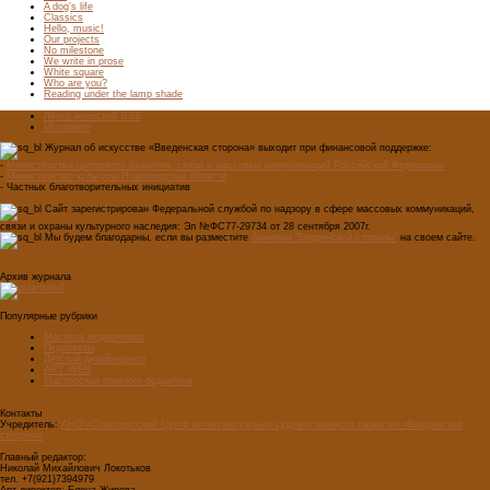
A dog’s life
Classics
Hello, music!
Our projects
No milestone
We write in prose
White square
Who are you?
Reading under the lamp shade
Лента новостей RSS
Vkontakte
Журнал об искусстве «Введенская сторона» выходит при финансовой поддержке:
-
Министерства цифрового развития, связи и массовых коммуникаций Российской Федерации
-
Министерство культуры Новгородской области
- Частных благотворительных инициатив
Сайт зарегистрирован Федеральной службой по надзору в сфере массовых коммуникаций,
связи и охраны культурного наследия: Эл №ФС77-29734 от 28 сентября 2007г.
Мы будем благодарны, если вы разместите
баннеры "Введенской стороны"
на своем сайте.
Архив журнала
Популярные рубрики
Мастера модернизма
Педсоветы
Детский дизайн-центр
ART WEB
Мастерская главного редактора
Контакты
Учредитель:
АНО «Старорусский Центр интеллектуально-художественного развития «Введенская
сторона»
Главный редактор:
Николай Михайлович Локотьков
тел. +7(921)7394979
Арт-директор: Елена Жирова