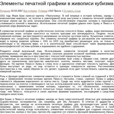
Элементы печатной графики в живописи кубизма
Редакция
19.03.2007
Вне рубрики
,
Рубрики
| 810 Просм. |
Оставить отзыв
1911 году Жорж Брак написал картину «Португалец». В ней впервые в истории кубизма, наряду с
компонентами живописи, на полотне в равноправной роли выступили и элементы печатной графики,
которые играли как бы роль катализаторов. Они способствовали открытию коллажа и переоценке
сложившихся понятий о живописи. Использование печатной графики давало ключ Браку и Пикассо к
решению ряда формальных задач.
К элементам печатной графики на кубистических полотнах относятся буквы, цифры, знаки препинания,
графические знаки, которые наносятся на полотно красками или апплицируются. Позднее, после
появления коллажа, распространяется наклеивание на полотно кусочков газеты, бутылочных этикеток,
обрывков нот, сигаретных коробок. Эти элементы печатной графики (в рисованном или наклеенном
виде) в период развития кубизма с 1911 по 1915 год приобретают решающую роль не только в
композиции и ее образном мире, но и в значительной мере способствуют также формированию
иконографической системы кубизма и выражаемого ею идейного содержания.
Рождался новый визуальный язык. Использование элементов печатной графики в качестве
композиционных, создающих образ факторов, означало решение основной проблемы аналитического
кубизма: примирение массы и пространства с плоскостной поверхностью картины.
Составленные из расплывчатых с неясными очертаниями букв слова и обрывки слов, сменяя друг
друга на ограниченном пространстве живописного полотна, меняясь местами, получают новую
функцию. На картине Пикассо буквы и слова ясно и однозначно отмечают плоскость картины. Две
буквы выступают из ряда, но еще остаются в границах поверхности картины. Расчленением
пространства и тем, каким образом он это делает, художник ясно дает почувствовать характер двух
измерений картины.
Роль и функция графических элементов изменяется и становится более сложной на созданной в 1913
году с применением техники коллажа картине Пикассо «Бутылка, стакан, скрипка». Буквы и цифры
сменяются обрывками вырезанного из газеты текста. Среди них четко выделяется слово «journal »,
перенесенное на полотно и являющееся частью использованной газеты. Для картин Брака и Пикассо,
написанных с применением техники коллажа, характерно то, что обозначенное, показанное
пространство уже не ограничивается полностью только поверхностью картины. В то же время Брак
чаще, чем Пикассо, пользуется в своих картинах формами выражения, восходящими к средствам
передачи кинестезии.
Для Брака и Пикассо печатная графика никогда не была самостоятельной областью для проведения
художественных экспериментов, как, например, для Эль Лисицкого. В отличие от дадаистов и
футуристов, они никогда не использовали печатную графику для пропагандистских целей (как,
например, Джино Северини – смотри его картину «Война», 1915). И Брак, и Пикассо в свой
кубистический период всегда пользовались элементами печатной графики для создания плоскости,
пространства, валера и текстуры; причем оба наделяли эти элементы функцией формирования образа,