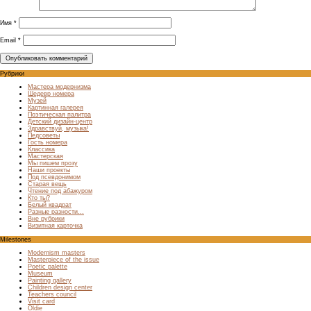
Имя
*
Email
*
Рубрики
Мастера модернизма
Шедевр номера
Музей
Картинная галерея
Поэтическая палитра
Детский дизайн-центр
Здравствуй, музыка!
Педсоветы
Гость номера
Классика
Мастерская
Мы пишем прозу
Наши проекты
Под псевдонимом
Старая вещь
Чтение под абажуром
Кто ты?
Белый квадрат
Разные разности…
Вне рубрики
Визитная карточка
Milestones
Modernism masters
Masterpiece of the issue
Poetic palette
Museum
Painting gallery
Children design center
Teachers council
Visit card
Oldie