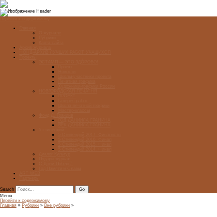
Перейти к содержимому
Главная
О журнале
Рубрики
Карта сайта
Архив журнала
ФОНД-АРХИВ ЛУЧШИХ РАБОТ УЧАЩИХСЯ
Проекты
ЭСТАМП — ЭТО ЗДÓРОВО!
Проект
Новости
Школы-участники проекта
Печатная графика
Художники-графики России
НОВГОРОДСКАЯ ПЕЧАТНЯ
ПРОЕКТ
Галерея работ
Школа печатной графики
Мастер-классы
Фонд Д. Гранина
ГОД ДАНИИЛА ГРАНИНА
ВЕК ДАНИИЛА ГРАНИНА
5 стипендий
5 Стипендий 2017. Финалисты
5 Стипендий 2016. Финал
5 Стипендий 2015. Финал
5 Стипендий 2014. Финал
Диалог Культур
Подари журнал!
С Днём Победы!
Год Памяти и Славы
ART WEB
Партнеры
Search
Меню
Перейти к содержимому
Главная
»
Рубрики
»
Вне рубрики
»