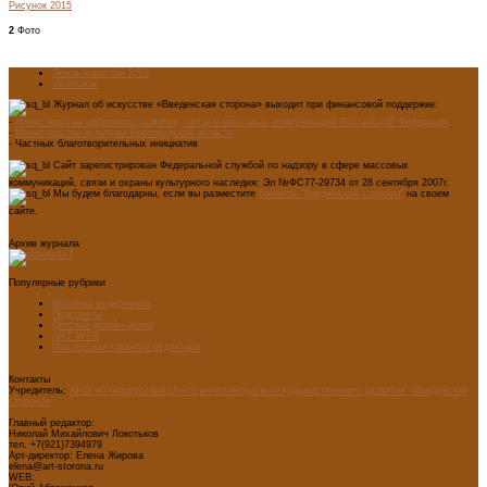
Рисунок 2015
2
Фото
Лента новостей RSS
Vkontakte
Журнал об искусстве «Введенская сторона» выходит при финансовой поддержке:
-
Министерства цифрового развития, связи и массовых коммуникаций Российской Федерации
-
Министерство культуры Новгородской области
- Частных благотворительных инициатив
Сайт зарегистрирован Федеральной службой по надзору в сфере массовых
коммуникаций, связи и охраны культурного наследия: Эл №ФС77-29734 от 28 сентября 2007г.
Мы будем благодарны, если вы разместите
баннеры "Введенской стороны"
на своем
сайте.
Архив журнала
Популярные рубрики
Мастера модернизма
Педсоветы
Детский дизайн-центр
ART WEB
Мастерская главного редактора
Контакты
Учредитель:
АНО «Старорусский Центр интеллектуально-художественного развития «Введенская
сторона»
Главный редактор:
Николай Михайлович Локотьков
тел. +7(921)7394979
Арт-директор: Елена Жирова
elena@art-storona.ru
WEB: