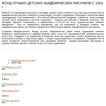
ФОНД ЛУЧШИХ ДЕТСКИХ АКАДЕМИЧЕСКИХ РИСУНКОВ С 1953
г
Важной составляющей культурного наследия нашей страны является русская классическая школа
академического рисунка, живописи и композиции, которая сохранилась благодаря строгой методике
преподавания, унаследованной у Российской Императорской Академии художеств, выпускниками
которой были выдающиеся русские художники - гордость российской и мировой культуры. Эта
методика бережно сохранялась и применялась в СССР во всех художественных учебных
заведениях. Она не подверглась упрощению, как это произошло в западных странах, где
академическая школа постепенно переросла в облегченную манеру эмоционального рисования.
Создание общедоступного Фонда лучших академических работ юных художников поможет
правильно ориентироваться администрациям школ искусств, преподавателям изобразительного
искусства, учащимся и их родителям в вопросах качества подготовки, понять возможную высоту
исполнения учебных и творческих задач, стоящих перед педагогом и учащимися. Специалистам не
менее интересен ретроспективный срез динамики развития профессионализма обучаемых в
художественных школах и школах искусств юных художников.
Архив фонда по годам
»
2015 ГОД
Живопись 2015
5
Фото
Композиция 2015
2
Фото