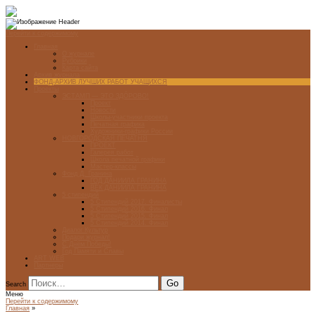
Перейти к содержимому
Главная
О журнале
Рубрики
Карта сайта
Архив журнала
ФОНД-АРХИВ ЛУЧШИХ РАБОТ УЧАЩИХСЯ
Проекты
ЭСТАМП — ЭТО ЗДÓРОВО!
Проект
Новости
Школы-участники проекта
Печатная графика
Художники-графики России
НОВГОРОДСКАЯ ПЕЧАТНЯ
ПРОЕКТ
Галерея работ
Школа печатной графики
Мастер-классы
Фонд Д. Гранина
ГОД ДАНИИЛА ГРАНИНА
ВЕК ДАНИИЛА ГРАНИНА
5 стипендий
5 Стипендий 2017. Финалисты
5 Стипендий 2016. Финал
5 Стипендий 2015. Финал
5 Стипендий 2014. Финал
Диалог Культур
Подари журнал!
С Днём Победы!
Год Памяти и Славы
ART WEB
Партнеры
Search
Меню
Перейти к содержимому
Главная
»