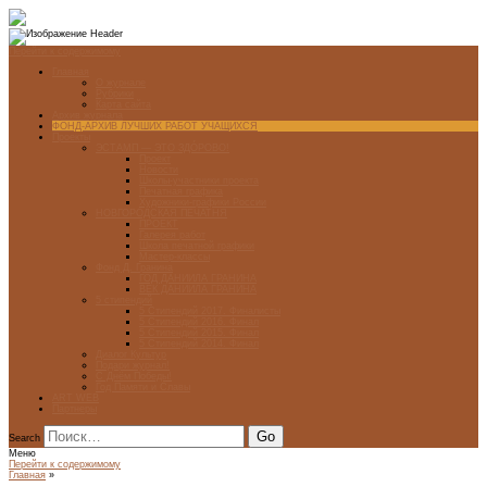
Перейти к содержимому
Главная
О журнале
Рубрики
Карта сайта
Архив журнала
ФОНД-АРХИВ ЛУЧШИХ РАБОТ УЧАЩИХСЯ
Проекты
ЭСТАМП — ЭТО ЗДÓРОВО!
Проект
Новости
Школы-участники проекта
Печатная графика
Художники-графики России
НОВГОРОДСКАЯ ПЕЧАТНЯ
ПРОЕКТ
Галерея работ
Школа печатной графики
Мастер-классы
Фонд Д. Гранина
ГОД ДАНИИЛА ГРАНИНА
ВЕК ДАНИИЛА ГРАНИНА
5 стипендий
5 Стипендий 2017. Финалисты
5 Стипендий 2016. Финал
5 Стипендий 2015. Финал
5 Стипендий 2014. Финал
Диалог Культур
Подари журнал!
С Днём Победы!
Год Памяти и Славы
ART WEB
Партнеры
Search
Меню
Перейти к содержимому
Главная
»