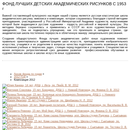
ФОНД ЛУЧШИХ ДЕТСКИХ АКАДЕМИЧЕСКИХ РИСУНКОВ С 1953
г
Важной составляющей культурного наследия нашей страны является русская классическая школа
академического рисунка, живописи и композиции, которая сохранилась благодаря строгой методике
преподавания, унаследованной у Российской Императорской Академии художеств, выпускниками
которой были выдающиеся русские художники - гордость российской и мировой культуры. Эта
методика бережно сохранялась и применялась в СССР во всех художественных учебных
заведениях. Она не подверглась упрощению, как это произошло в западных странах, где
академическая школа постепенно переросла в облегченную манеру эмоционального рисования.
Создание общедоступного Фонда лучших академических работ юных художников поможет
правильно ориентироваться администрациям школ искусств, преподавателям изобразительного
искусства, учащимся и их родителям в вопросах качества подготовки, понять возможную высоту
исполнения учебных и творческих задач, стоящих перед педагогом и учащимися. Специалистам не
менее интересен ретроспективный срез динамики развития профессионализма обучаемых в
художественных школах и школах искусств юных художников.
Архив фонда по годам
»
2012 ГОД
»
Композиция 2012