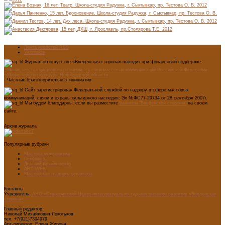
Лента новостей RSS
Vkontakte
Журнал об искусстве «Введенская сторона» выходит при финансовой поддержке:
-
Министерства цифрового развития, связи и массовых коммуникаций Российской Федерации
-
Министерство культуры Новгородской области
- Частных благотворительных инициатив
Сайт зарегистрирован Федеральной службой по надзору в сфере массовых
коммуникаций, связи и охраны культурного наследия: Эл №ФС77-29734 от 28 сентября 2007г.
Мы будем благодарны, если вы разместите
баннеры "Введенской стороны"
на своем
сайте.
Архив журнала
Популярные рубрики
Мастера модернизма
Педсоветы
Детский дизайн-центр
ART WEB
Мастерская главного редактора
Контакты
Учредитель:
АНО «Старорусский Центр интеллектуально-художественного развития «Введенская
сторона»
Главный редактор:
Николай Михайлович Локотьков
тел. +7(921)7394979
Арт-директор: Елена Жирова