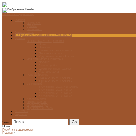
Перейти к содержимому
Главная
О журнале
Рубрики
Карта сайта
Архив журнала
ФОНД-АРХИВ ЛУЧШИХ РАБОТ УЧАЩИХСЯ
Проекты
ЭСТАМП — ЭТО ЗДÓРОВО!
Проект
Новости
Школы-участники проекта
Печатная графика
Художники-графики России
НОВГОРОДСКАЯ ПЕЧАТНЯ
ПРОЕКТ
Галерея работ
Школа печатной графики
Мастер-классы
Фонд Д. Гранина
ГОД ДАНИИЛА ГРАНИНА
ВЕК ДАНИИЛА ГРАНИНА
5 стипендий
5 Стипендий 2017. Финалисты
5 Стипендий 2016. Финал
5 Стипендий 2015. Финал
5 Стипендий 2014. Финал
Диалог Культур
Подари журнал!
С Днём Победы!
Год Памяти и Славы
ART WEB
Партнеры
Search
Меню
Перейти к содержимому
Главная
»