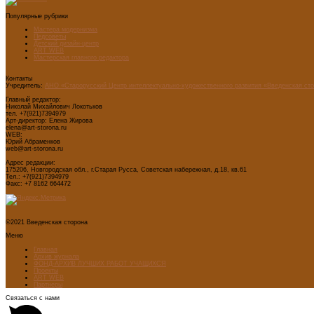
Популярные рубрики
Мастера модернизма
Педсоветы
Детский дизайн-центр
ART WEB
Мастерская главного редактора
Контакты
Учредитель:
АНО «Старорусский Центр интеллектуально-художественного развития «Введенская ст
Главный редактор:
Николай Михайлович Локотьков
тел. +7(921)7394979
Арт-директор: Елена Жирова
elena@art-storona.ru
WEB:
Юрий Абраменков
web@art-storona.ru
Адрес редакции:
175206, Новгородская обл., г.Старая Русса, Советская набережная, д.18, кв.61
Тел.: +7(921)7394979
Факс: +7 8162 664472
©2021 Введенская сторона
Меню
Главная
Архив журнала
ФОНД-АРХИВ ЛУЧШИХ РАБОТ УЧАЩИХСЯ
Проекты
ART WEB
Партнеры
Связаться с нами