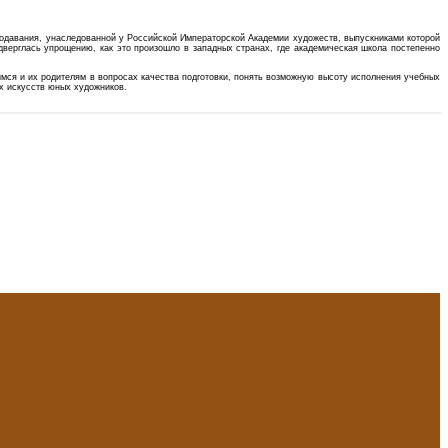
подавания, унаследованной у Российской Императорской Академии художеств, выпускниками которой
верглась упрощению, как это произошло в западных странах, где академическая школа постепенно
мся и их родителям в вопросах качества подготовки, понять возможную высоту исполнения учебных
х искусств юных художников.