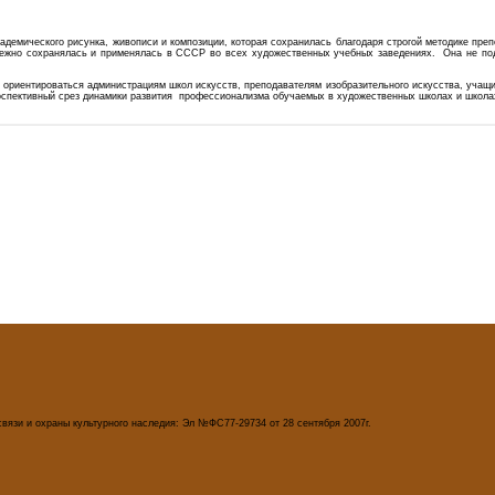
адемического рисунка, живописи и композиции, которая сохранилась благодаря строгой методике пре
режно сохранялась и применялась в СССР во всех художественных учебных заведениях. Она не под
риентироваться администрациям школ искусств, преподавателям изобразительного искусства, учащи
роспективный срез динамики развития профессионализма обучаемых в художественных школах и школа
вязи и охраны культурного наследия: Эл №ФС77-29734 от 28 сентября 2007г.