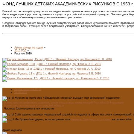
ФОНД ЛУЧШИХ ДЕТСКИХ АКАДЕМИЧЕСКИХ РИСУНКОВ С 1953 г
Важной составляющей культурного наследия нашей страны является русская классическая школа ак
были выдающиеся русские художники - гордость российской и мировой культуры. Эта методика бе
переросла в облегченную манеру эмоционального рисования.
Создание общедоступного Фонда лучших академических работ юных художников поможет правильно о
и творческих задач, стоящих перед педагогом и учащимися. Специалистам не менее интересен рет
Архив фонда по годам
»
2010 ГОД
»
Рисунок 2010
Лента новостей RSS
Vkontakte
Журнал об искусстве «Введенская сторона» выходит при финансовой поддержке:
-
Министерства цифрового развития, связи и массовых коммуникаций Российской Федерации
-
Министерство культуры Новгородской области
- Частных благотворительных инициатив
Сайт зарегистрирован Федеральной службой по надзору в сфере массовых коммуникаций, с
Мы будем благодарны, если вы разместите
баннеры "Введенской стороны"
на своем сайте.
Архив журнала