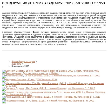
ФОНД ЛУЧШИХ ДЕТСКИХ АКАДЕМИЧЕСКИХ РИСУНКОВ С 1953
г
Важной составляющей культурного наследия нашей страны является русская классическая школа
академического рисунка, живописи и композиции, которая сохранилась благодаря строгой методике
преподавания, унаследованной у Российской Императорской Академии художеств, выпускниками
которой были выдающиеся русские художники - гордость российской и мировой культуры. Эта
методика бережно сохранялась и применялась в СССР во всех художественных учебных
заведениях. Она не подверглась упрощению, как это произошло в западных странах, где
академическая школа постепенно переросла в облегченную манеру эмоционального рисования.
Создание общедоступного Фонда лучших академических работ юных художников поможет
правильно ориентироваться администрациям школ искусств, преподавателям изобразительного
искусства, учащимся и их родителям в вопросах качества подготовки, понять возможную высоту
исполнения учебных и творческих задач, стоящих перед педагогом и учащимися. Специалистам не
менее интересен ретроспективный срез динамики развития профессионализма обучаемых в
художественных школах и школах искусств юных художников.
Архив фонда по годам
»
2010 ГОД
»
Композиция 2010