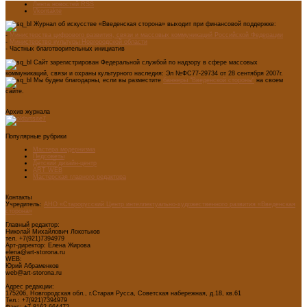
Лента новостей RSS
Vkontakte
Журнал об искусстве «Введенская сторона» выходит при финансовой поддержке:
-
Министерства цифрового развития, связи и массовых коммуникаций Российской Федерации
-
Министерство культуры Новгородской области
- Частных благотворительных инициатив
Сайт зарегистрирован Федеральной службой по надзору в сфере массовых
коммуникаций, связи и охраны культурного наследия: Эл №ФС77-29734 от 28 сентября 2007г.
Мы будем благодарны, если вы разместите
баннеры "Введенской стороны"
на своем
сайте.
Архив журнала
Популярные рубрики
Мастера модернизма
Педсоветы
Детский дизайн-центр
ART WEB
Мастерская главного редактора
Контакты
Учредитель:
АНО «Старорусский Центр интеллектуально-художественного развития «Введенская
сторона»
Главный редактор:
Николай Михайлович Локотьков
тел. +7(921)7394979
Арт-директор: Елена Жирова
elena@art-storona.ru
WEB:
Юрий Абраменков
web@art-storona.ru
Адрес редакции:
175206, Новгородская обл., г.Старая Русса, Советская набережная, д.18, кв.61
Тел.: +7(921)7394979
Факс: +7 8162 664472