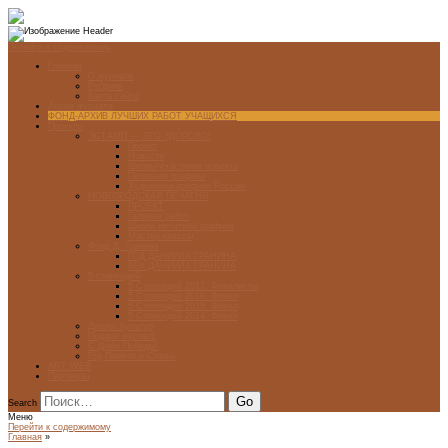
Перейти к содержимому
Главная
О журнале
Рубрики
Карта сайта
Архив журнала
ФОНД-АРХИВ ЛУЧШИХ РАБОТ УЧАЩИХСЯ
Проекты
ЭСТАМП — ЭТО ЗДÓРОВО!
Проект
Новости
Школы-участники проекта
Печатная графика
Художники-графики России
НОВГОРОДСКАЯ ПЕЧАТНЯ
ПРОЕКТ
Галерея работ
Школа печатной графики
Мастер-классы
Фонд Д. Гранина
ГОД ДАНИИЛА ГРАНИНА
ВЕК ДАНИИЛА ГРАНИНА
5 стипендий
5 Стипендий 2017. Финалисты
5 Стипендий 2016. Финал
5 Стипендий 2015. Финал
5 Стипендий 2014. Финал
Диалог Культур
Подари журнал!
С Днём Победы!
Год Памяти и Славы
ART WEB
Партнеры
Search
Меню
Перейти к содержимому
Главная
»