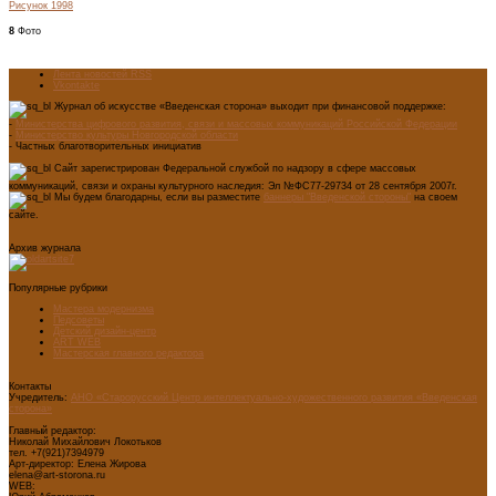
Рисунок 1998
8
Фото
Лента новостей RSS
Vkontakte
Журнал об искусстве «Введенская сторона» выходит при финансовой поддержке:
-
Министерства цифрового развития, связи и массовых коммуникаций Российской Федерации
-
Министерство культуры Новгородской области
- Частных благотворительных инициатив
Сайт зарегистрирован Федеральной службой по надзору в сфере массовых
коммуникаций, связи и охраны культурного наследия: Эл №ФС77-29734 от 28 сентября 2007г.
Мы будем благодарны, если вы разместите
баннеры "Введенской стороны"
на своем
сайте.
Архив журнала
Популярные рубрики
Мастера модернизма
Педсоветы
Детский дизайн-центр
ART WEB
Мастерская главного редактора
Контакты
Учредитель:
АНО «Старорусский Центр интеллектуально-художественного развития «Введенская
сторона»
Главный редактор:
Николай Михайлович Локотьков
тел. +7(921)7394979
Арт-директор: Елена Жирова
elena@art-storona.ru
WEB: