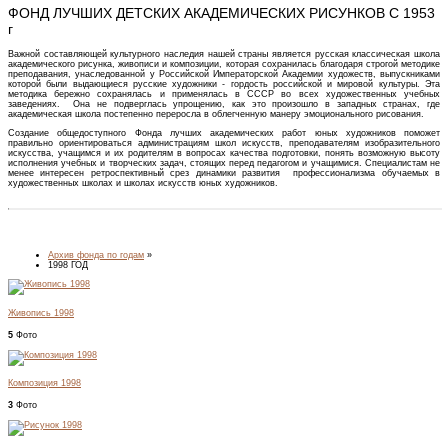
ФОНД ЛУЧШИХ ДЕТСКИХ АКАДЕМИЧЕСКИХ РИСУНКОВ С 1953
г
Важной составляющей культурного наследия нашей страны является русская классическая школа
академического рисунка, живописи и композиции, которая сохранилась благодаря строгой методике
преподавания, унаследованной у Российской Императорской Академии художеств, выпускниками
которой были выдающиеся русские художники - гордость российской и мировой культуры. Эта
методика бережно сохранялась и применялась в СССР во всех художественных учебных
заведениях. Она не подверглась упрощению, как это произошло в западных странах, где
академическая школа постепенно переросла в облегченную манеру эмоционального рисования.
Создание общедоступного Фонда лучших академических работ юных художников поможет
правильно ориентироваться администрациям школ искусств, преподавателям изобразительного
искусства, учащимся и их родителям в вопросах качества подготовки, понять возможную высоту
исполнения учебных и творческих задач, стоящих перед педагогом и учащимися. Специалистам не
менее интересен ретроспективный срез динамики развития профессионализма обучаемых в
художественных школах и школах искусств юных художников.
Архив фонда по годам
»
1998 ГОД
Живопись 1998
5
Фото
Композиция 1998
3
Фото