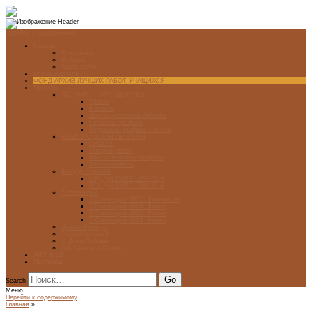
Перейти к содержимому
Главная
О журнале
Рубрики
Карта сайта
Архив журнала
ФОНД-АРХИВ ЛУЧШИХ РАБОТ УЧАЩИХСЯ
Проекты
ЭСТАМП — ЭТО ЗДÓРОВО!
Проект
Новости
Школы-участники проекта
Печатная графика
Художники-графики России
НОВГОРОДСКАЯ ПЕЧАТНЯ
ПРОЕКТ
Галерея работ
Школа печатной графики
Мастер-классы
Фонд Д. Гранина
ГОД ДАНИИЛА ГРАНИНА
ВЕК ДАНИИЛА ГРАНИНА
5 стипендий
5 Стипендий 2017. Финалисты
5 Стипендий 2016. Финал
5 Стипендий 2015. Финал
5 Стипендий 2014. Финал
Диалог Культур
Подари журнал!
С Днём Победы!
Год Памяти и Славы
ART WEB
Партнеры
Search
Меню
Перейти к содержимому
Главная
»