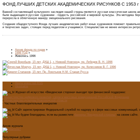
ФОНД ЛУЧШИХ ДЕТСКИХ АКАДЕМИЧЕСКИХ РИСУНКОВ С 1953 г
Важной составляющей культурного наследия нашей страны является русская классическая школа ак
были выдающиеся русские художники - гордость российской и мировой культуры. Эта методика бе
переросла в облегченную манеру эмоционального рисования.
Создание общедоступного Фонда лучших академических работ юных художников поможет правильно о
и творческих задач, стоящих перед педагогом и учащимися. Специалистам не менее интересен рет
Архив фонда по годам
»
1996 ГОД
»
Живопись 1996
Лента новостей RSS
Vkontakte
Журнал об искусстве «Введенская сторона» выходит при финансовой поддержке:
-
Министерства цифрового развития, связи и массовых коммуникаций Российской Федерации
-
Министерство культуры Новгородской области
- Частных благотворительных инициатив
Сайт зарегистрирован Федеральной службой по надзору в сфере массовых коммуникаций, с
Мы будем благодарны, если вы разместите
баннеры "Введенской стороны"
на своем сайте.
Архив журнала
Популярные рубрики