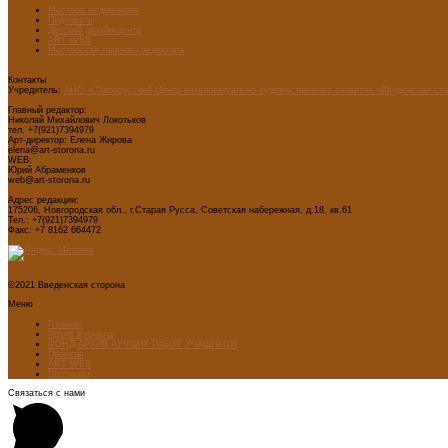
Мастера модернизма
Педсоветы
Детский дизайн-центр
ART WEB
Мастерская главного редактора
Контакты
Учредитель:
АНО «Старорусский Центр интеллектуально-художественного развития «Введенская ст
Главный редактор:
Николай Михайлович Локотьков
тел. +7(921)7394979
Арт-директор: Елена Жирова
elena@art-storona.ru
WEB:
Юрий Абраменков
web@art-storona.ru
Адрес редакции:
175206, Новгородская обл., г.Старая Русса, Советская набережная, д.18, кв.61
Тел.: +7(921)7394979
Факс: +7 8162 664472
©2021 Введенская сторона
Меню
Главная
Архив журнала
ФОНД-АРХИВ ЛУЧШИХ РАБОТ УЧАЩИХСЯ
Проекты
ART WEB
Партнеры
Связаться с нами