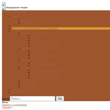
Перейти к содержимому
Главная
О журнале
Рубрики
Карта сайта
Архив журнала
ФОНД-АРХИВ ЛУЧШИХ РАБОТ УЧАЩИХСЯ
Проекты
ЭСТАМП — ЭТО ЗДÓРОВО!
Проект
Новости
Школы-участники проекта
Печатная графика
Художники-графики России
НОВГОРОДСКАЯ ПЕЧАТНЯ
ПРОЕКТ
Галерея работ
Школа печатной графики
Мастер-классы
Фонд Д. Гранина
ГОД ДАНИИЛА ГРАНИНА
ВЕК ДАНИИЛА ГРАНИНА
5 стипендий
5 Стипендий 2017. Финалисты
5 Стипендий 2016. Финал
5 Стипендий 2015. Финал
5 Стипендий 2014. Финал
Диалог Культур
Подари журнал!
С Днём Победы!
Год Памяти и Славы
ART WEB
Партнеры
Search
Меню
Перейти к содержимому
Главная
»