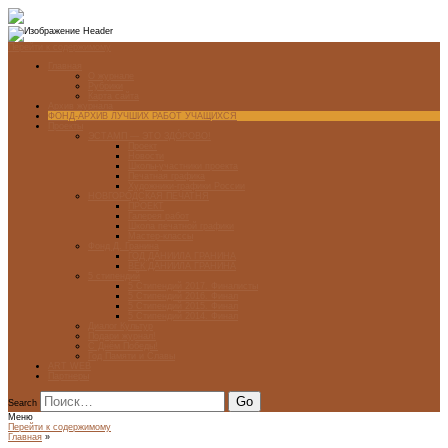
Перейти к содержимому
Главная
О журнале
Рубрики
Карта сайта
Архив журнала
ФОНД-АРХИВ ЛУЧШИХ РАБОТ УЧАЩИХСЯ
Проекты
ЭСТАМП — ЭТО ЗДÓРОВО!
Проект
Новости
Школы-участники проекта
Печатная графика
Художники-графики России
НОВГОРОДСКАЯ ПЕЧАТНЯ
ПРОЕКТ
Галерея работ
Школа печатной графики
Мастер-классы
Фонд Д. Гранина
ГОД ДАНИИЛА ГРАНИНА
ВЕК ДАНИИЛА ГРАНИНА
5 стипендий
5 Стипендий 2017. Финалисты
5 Стипендий 2016. Финал
5 Стипендий 2015. Финал
5 Стипендий 2014. Финал
Диалог Культур
Подари журнал!
С Днём Победы!
Год Памяти и Славы
ART WEB
Партнеры
Search
Меню
Перейти к содержимому
Главная
»