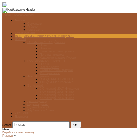
Перейти к содержимому
Главная
О журнале
Рубрики
Карта сайта
Архив журнала
ФОНД-АРХИВ ЛУЧШИХ РАБОТ УЧАЩИХСЯ
Проекты
ЭСТАМП — ЭТО ЗДÓРОВО!
Проект
Новости
Школы-участники проекта
Печатная графика
Художники-графики России
НОВГОРОДСКАЯ ПЕЧАТНЯ
ПРОЕКТ
Галерея работ
Школа печатной графики
Мастер-классы
Фонд Д. Гранина
ГОД ДАНИИЛА ГРАНИНА
ВЕК ДАНИИЛА ГРАНИНА
5 стипендий
5 Стипендий 2017. Финалисты
5 Стипендий 2016. Финал
5 Стипендий 2015. Финал
5 Стипендий 2014. Финал
Диалог Культур
Подари журнал!
С Днём Победы!
Год Памяти и Славы
ART WEB
Партнеры
Search
Меню
Перейти к содержимому
Главная
»