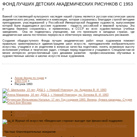
ФОНД ЛУЧШИХ ДЕТСКИХ АКАДЕМИЧЕСКИХ РИСУНКОВ С 1953
г
Важной составляющей культурного наследия нашей страны является русская классическая школа
академического рисунка, живописи и композиции, которая сохранилась благодаря строгой методике
преподавания, унаследованной у Российской Императорской Академии художеств, выпускниками
которой были выдающиеся русские художники - гордость российской и мировой культуры. Эта
методика бережно сохранялась и применялась в СССР во всех художественных учебных
заведениях. Она не подверглась упрощению, как это произошло в западных странах, где
академическая школа постепенно переросла в облегченную манеру эмоционального рисования.
Создание общедоступного Фонда лучших академических работ юных художников поможет
правильно ориентироваться администрациям школ искусств, преподавателям изобразительного
искусства, учащимся и их родителям в вопросах качества подготовки, понять возможную высоту
исполнения учебных и творческих задач, стоящих перед педагогом и учащимися. Специалистам не
менее интересен ретроспективный срез динамики развития профессионализма обучаемых в
художественных школах и школах искусств юных художников.
Архив фонда по годам
»
1993 ГОД
»
Рисунок 1993
Лента новостей RSS
Vkontakte
Журнал об искусстве «Введенская сторона» выходит при финансовой поддержке:
-
Министерства цифрового развития, связи и массовых коммуникаций Российской Федерации
-
Министерство культуры Новгородской области
- Частных благотворительных инициатив