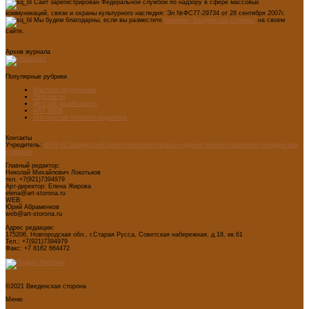
Сайт зарегистрирован Федеральной службой по надзору в сфере массовых
коммуникаций, связи и охраны культурного наследия: Эл №ФС77-29734 от 28 сентября 2007г.
Мы будем благодарны, если вы разместите
баннеры "Введенской стороны"
на своем
сайте.
Архив журнала
Популярные рубрики
Мастера модернизма
Педсоветы
Детский дизайн-центр
ART WEB
Мастерская главного редактора
Контакты
Учредитель:
АНО «Старорусский Центр интеллектуально-художественного развития «Введенская
сторона»
Главный редактор:
Николай Михайлович Локотьков
тел. +7(921)7394979
Арт-директор: Елена Жирова
elena@art-storona.ru
WEB:
Юрий Абраменков
web@art-storona.ru
Адрес редакции:
175206, Новгородская обл., г.Старая Русса, Советская набережная, д.18, кв.61
Тел.: +7(921)7394979
Факс: +7 8162 664472
©2021 Введенская сторона
Меню