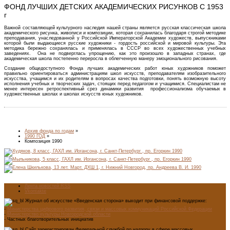
ФОНД ЛУЧШИХ ДЕТСКИХ АКАДЕМИЧЕСКИХ РИСУНКОВ С 1953
г
Важной составляющей культурного наследия нашей страны является русская классическая школа
академического рисунка, живописи и композиции, которая сохранилась благодаря строгой методике
преподавания, унаследованной у Российской Императорской Академии художеств, выпускниками
которой были выдающиеся русские художники - гордость российской и мировой культуры. Эта
методика бережно сохранялась и применялась в СССР во всех художественных учебных
заведениях. Она не подверглась упрощению, как это произошло в западных странах, где
академическая школа постепенно переросла в облегченную манеру эмоционального рисования.
Создание общедоступного Фонда лучших академических работ юных художников поможет
правильно ориентироваться администрациям школ искусств, преподавателям изобразительного
искусства, учащимся и их родителям в вопросах качества подготовки, понять возможную высоту
исполнения учебных и творческих задач, стоящих перед педагогом и учащимися. Специалистам не
менее интересен ретроспективный срез динамики развития профессионализма обучаемых в
художественных школах и школах искусств юных художников.
Архив фонда по годам
»
1990 ГОД
»
Композиция 1990
Лента новостей RSS
Vkontakte
Журнал об искусстве «Введенская сторона» выходит при финансовой поддержке:
-
Министерства цифрового развития, связи и массовых коммуникаций Российской Федерации
-
Министерство культуры Новгородской области
- Частных благотворительных инициатив
Сайт зарегистрирован Федеральной службой по надзору в сфере массовых