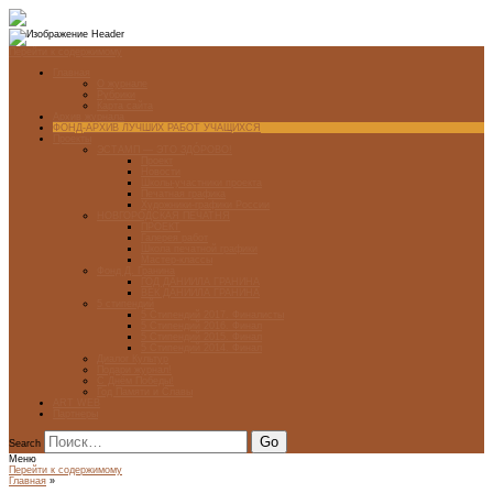
Перейти к содержимому
Главная
О журнале
Рубрики
Карта сайта
Архив журнала
ФОНД-АРХИВ ЛУЧШИХ РАБОТ УЧАЩИХСЯ
Проекты
ЭСТАМП — ЭТО ЗДÓРОВО!
Проект
Новости
Школы-участники проекта
Печатная графика
Художники-графики России
НОВГОРОДСКАЯ ПЕЧАТНЯ
ПРОЕКТ
Галерея работ
Школа печатной графики
Мастер-классы
Фонд Д. Гранина
ГОД ДАНИИЛА ГРАНИНА
ВЕК ДАНИИЛА ГРАНИНА
5 стипендий
5 Стипендий 2017. Финалисты
5 Стипендий 2016. Финал
5 Стипендий 2015. Финал
5 Стипендий 2014. Финал
Диалог Культур
Подари журнал!
С Днём Победы!
Год Памяти и Славы
ART WEB
Партнеры
Search
Меню
Перейти к содержимому
Главная
»