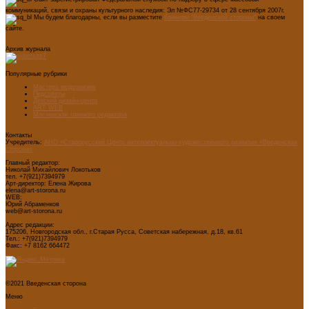
коммуникаций, связи и охраны культурного наследия: Эл №ФС77-29734 от 28 сентября 2007г.
Мы будем благодарны, если вы разместите
баннеры "Введенской стороны"
на своем
сайте.
Архив журнала
Популярные рубрики
Мастера модернизма
Педсоветы
Детский дизайн-центр
ART WEB
Мастерская главного редактора
Контакты
Учредитель:
АНО «Старорусский Центр интеллектуально-художественного развития «Введенская
сторона»
Главный редактор:
Николай Михайлович Локотьков
тел. +7(921)7394979
Арт-директор: Елена Жирова
elena@art-storona.ru
WEB:
Юрий Абраменков
web@art-storona.ru
Адрес редакции:
175206, Новгородская обл., г.Старая Русса, Советская набережная, д.18, кв.61
Тел.: +7(921)7394979
Факс: +7 8162 664472
©2021 Введенская сторона
Меню