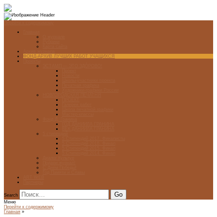
Перейти к содержимому
Главная
О журнале
Рубрики
Карта сайта
Архив журнала
ФОНД-АРХИВ ЛУЧШИХ РАБОТ УЧАЩИХСЯ
Проекты
ЭСТАМП — ЭТО ЗДÓРОВО!
Проект
Новости
Школы-участники проекта
Печатная графика
Художники-графики России
НОВГОРОДСКАЯ ПЕЧАТНЯ
ПРОЕКТ
Галерея работ
Школа печатной графики
Мастер-классы
Фонд Д. Гранина
ГОД ДАНИИЛА ГРАНИНА
ВЕК ДАНИИЛА ГРАНИНА
5 стипендий
5 Стипендий 2017. Финалисты
5 Стипендий 2016. Финал
5 Стипендий 2015. Финал
5 Стипендий 2014. Финал
Диалог Культур
Подари журнал!
С Днём Победы!
Год Памяти и Славы
ART WEB
Партнеры
Search
Меню
Перейти к содержимому
Главная
»