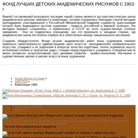
ФОНД ЛУЧШИХ ДЕТСКИХ АКАДЕМИЧЕСКИХ РИСУНКОВ С 1953
г
Важной составляющей культурного наследия нашей страны является русская классическая школа
академического рисунка, живописи и композиции, которая сохранилась благодаря строгой методике
преподавания, унаследованной у Российской Императорской Академии художеств, выпускниками
которой были выдающиеся русские художники - гордость российской и мировой культуры. Эта
методика бережно сохранялась и применялась в СССР во всех художественных учебных
заведениях. Она не подверглась упрощению, как это произошло в западных странах, где
академическая школа постепенно переросла в облегченную манеру эмоционального рисования.
Создание общедоступного Фонда лучших академических работ юных художников поможет
правильно ориентироваться администрациям школ искусств, преподавателям изобразительного
искусства, учащимся и их родителям в вопросах качества подготовки, понять возможную высоту
исполнения учебных и творческих задач, стоящих перед педагогом и учащимися. Специалистам не
менее интересен ретроспективный срез динамики развития профессионализма обучаемых в
художественных школах и школах искусств юных художников.
Архив фонда по годам
»
1989 ГОД
»
Композиция 1989
Лента новостей RSS
Vkontakte
Журнал об искусстве «Введенская сторона» выходит при финансовой поддержке:
-
Министерства цифрового развития, связи и массовых коммуникаций Российской Федерации
-
Министерство культуры Новгородской области
- Частных благотворительных инициатив
Сайт зарегистрирован Федеральной службой по надзору в сфере массовых
коммуникаций, связи и охраны культурного наследия: Эл №ФС77-29734 от 28 сентября 2007г.