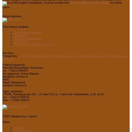
Мы будем благодарны, если вы разместите
баннеры "Введенской стороны"
на своем
сайте.
Архив журнала
Популярные рубрики
Мастера модернизма
Педсоветы
Детский дизайн-центр
ART WEB
Мастерская главного редактора
Контакты
Учредитель:
АНО «Старорусский Центр интеллектуально-художественного развития «Введенская
сторона»
Главный редактор:
Николай Михайлович Локотьков
тел. +7(921)7394979
Арт-директор: Елена Жирова
elena@art-storona.ru
WEB:
Юрий Абраменков
web@art-storona.ru
Адрес редакции:
175206, Новгородская обл., г.Старая Русса, Советская набережная, д.18, кв.61
Тел.: +7(921)7394979
Факс: +7 8162 664472
©2021 Введенская сторона
Меню
Главная
Архив журнала