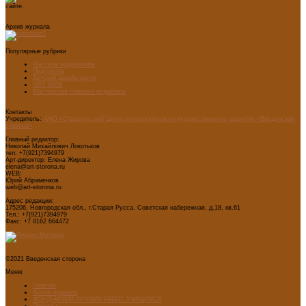
сайте.
Архив журнала
Популярные рубрики
Мастера модернизма
Педсоветы
Детский дизайн-центр
ART WEB
Мастерская главного редактора
Контакты
Учредитель:
АНО «Старорусский Центр интеллектуально-художественного развития «Введенская
сторона»
Главный редактор:
Николай Михайлович Локотьков
тел. +7(921)7394979
Арт-директор: Елена Жирова
elena@art-storona.ru
WEB:
Юрий Абраменков
web@art-storona.ru
Адрес редакции:
175206, Новгородская обл., г.Старая Русса, Советская набережная, д.18, кв.61
Тел.: +7(921)7394979
Факс: +7 8162 664472
©2021 Введенская сторона
Меню
Главная
Архив журнала
ФОНД-АРХИВ ЛУЧШИХ РАБОТ УЧАЩИХСЯ
Проекты