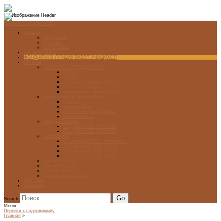
Перейти к содержимому
Главная
О журнале
Рубрики
Карта сайта
Архив журнала
ФОНД-АРХИВ ЛУЧШИХ РАБОТ УЧАЩИХСЯ
Проекты
ЭСТАМП — ЭТО ЗДÓРОВО!
Проект
Новости
Школы-участники проекта
Печатная графика
Художники-графики России
НОВГОРОДСКАЯ ПЕЧАТНЯ
ПРОЕКТ
Галерея работ
Школа печатной графики
Мастер-классы
Фонд Д. Гранина
ГОД ДАНИИЛА ГРАНИНА
ВЕК ДАНИИЛА ГРАНИНА
5 стипендий
5 Стипендий 2017. Финалисты
5 Стипендий 2016. Финал
5 Стипендий 2015. Финал
5 Стипендий 2014. Финал
Диалог Культур
Подари журнал!
С Днём Победы!
Год Памяти и Славы
ART WEB
Партнеры
Search
Меню
Перейти к содержимому
Главная
»