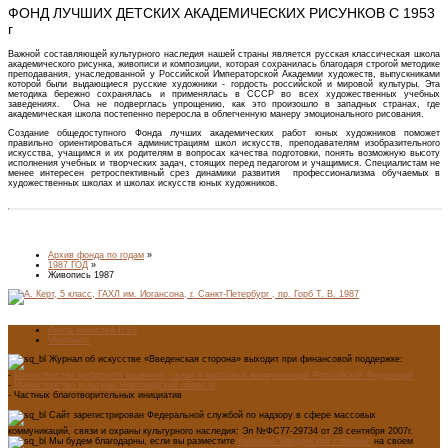
ФОНД ЛУЧШИХ ДЕТСКИХ АКАДЕМИЧЕСКИХ РИСУНКОВ С 1953
г
Важной составляющей культурного наследия нашей страны является русская классическая школа
академического рисунка, живописи и композиции, которая сохранилась благодаря строгой методике
преподавания, унаследованной у Российской Императорской Академии художеств, выпускниками
которой были выдающиеся русские художники - гордость российской и мировой культуры. Эта
методика бережно сохранялась и применялась в СССР во всех художественных учебных
заведениях. Она не подверглась упрощению, как это произошло в западных странах, где
академическая школа постепенно переросла в облегченную манеру эмоционального рисования.
Создание общедоступного Фонда лучших академических работ юных художников поможет
правильно ориентироваться администрациям школ искусств, преподавателям изобразительного
искусства, учащимся и их родителям в вопросах качества подготовки, понять возможную высоту
исполнения учебных и творческих задач, стоящих перед педагогом и учащимися. Специалистам не
менее интересен ретроспективный срез динамики развития профессионализма обучаемых в
художественных школах и школах искусств юных художников.
Архив фонда по годам
»
1987 ГОД
»
Живопись 1987
Лента новостей RSS
Vkontakte
Журнал об искусстве «Введенская сторона» выходит при финансовой поддержке:
-
Министерства цифрового развития, связи и массовых коммуникаций Российской Федерации
-
Министерство культуры Новгородской области
- Частных благотворительных инициатив
Сайт зарегистрирован Федеральной службой по надзору в сфере массовых
коммуникаций, связи и охраны культурного наследия: Эл №ФС77-29734 от 28 сентября 2007г.
Мы будем благодарны, если вы разместите
баннеры "Введенской стороны"
на своем