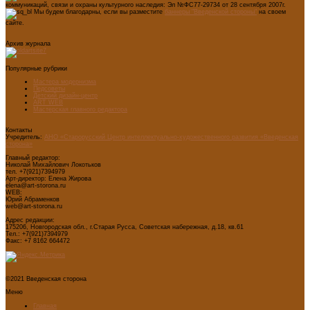
коммуникаций, связи и охраны культурного наследия: Эл №ФС77-29734 от 28 сентября 2007г.
Мы будем благодарны, если вы разместите
баннеры "Введенской стороны"
на своем
сайте.
Архив журнала
Популярные рубрики
Мастера модернизма
Педсоветы
Детский дизайн-центр
ART WEB
Мастерская главного редактора
Контакты
Учредитель:
АНО «Старорусский Центр интеллектуально-художественного развития «Введенская
сторона»
Главный редактор:
Николай Михайлович Локотьков
тел. +7(921)7394979
Арт-директор: Елена Жирова
elena@art-storona.ru
WEB:
Юрий Абраменков
web@art-storona.ru
Адрес редакции:
175206, Новгородская обл., г.Старая Русса, Советская набережная, д.18, кв.61
Тел.: +7(921)7394979
Факс: +7 8162 664472
©2021 Введенская сторона
Меню
Главная