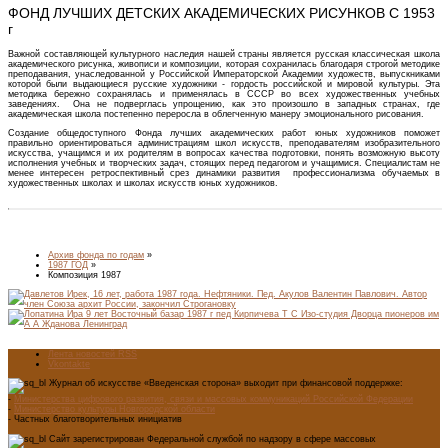
ФОНД ЛУЧШИХ ДЕТСКИХ АКАДЕМИЧЕСКИХ РИСУНКОВ С 1953
г
Важной составляющей культурного наследия нашей страны является русская классическая школа
академического рисунка, живописи и композиции, которая сохранилась благодаря строгой методике
преподавания, унаследованной у Российской Императорской Академии художеств, выпускниками
которой были выдающиеся русские художники - гордость российской и мировой культуры. Эта
методика бережно сохранялась и применялась в СССР во всех художественных учебных
заведениях. Она не подверглась упрощению, как это произошло в западных странах, где
академическая школа постепенно переросла в облегченную манеру эмоционального рисования.
Создание общедоступного Фонда лучших академических работ юных художников поможет
правильно ориентироваться администрациям школ искусств, преподавателям изобразительного
искусства, учащимся и их родителям в вопросах качества подготовки, понять возможную высоту
исполнения учебных и творческих задач, стоящих перед педагогом и учащимися. Специалистам не
менее интересен ретроспективный срез динамики развития профессионализма обучаемых в
художественных школах и школах искусств юных художников.
Архив фонда по годам
»
1987 ГОД
»
Композиция 1987
Лента новостей RSS
Vkontakte
Журнал об искусстве «Введенская сторона» выходит при финансовой поддержке:
-
Министерства цифрового развития, связи и массовых коммуникаций Российской Федерации
-
Министерство культуры Новгородской области
- Частных благотворительных инициатив
Сайт зарегистрирован Федеральной службой по надзору в сфере массовых