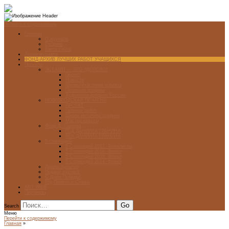
Перейти к содержимому
Главная
О журнале
Рубрики
Карта сайта
Архив журнала
ФОНД-АРХИВ ЛУЧШИХ РАБОТ УЧАЩИХСЯ
Проекты
ЭСТАМП — ЭТО ЗДÓРОВО!
Проект
Новости
Школы-участники проекта
Печатная графика
Художники-графики России
НОВГОРОДСКАЯ ПЕЧАТНЯ
ПРОЕКТ
Галерея работ
Школа печатной графики
Мастер-классы
Фонд Д. Гранина
ГОД ДАНИИЛА ГРАНИНА
ВЕК ДАНИИЛА ГРАНИНА
5 стипендий
5 Стипендий 2017. Финалисты
5 Стипендий 2016. Финал
5 Стипендий 2015. Финал
5 Стипендий 2014. Финал
Диалог Культур
Подари журнал!
С Днём Победы!
Год Памяти и Славы
ART WEB
Партнеры
Search
Меню
Перейти к содержимому
Главная
»