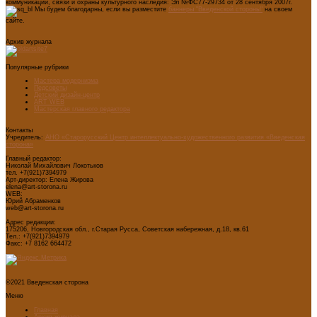
коммуникаций, связи и охраны культурного наследия: Эл №ФС77-29734 от 28 сентября 2007г.
Мы будем благодарны, если вы разместите
баннеры "Введенской стороны"
на своем
сайте.
Архив журнала
Популярные рубрики
Мастера модернизма
Педсоветы
Детский дизайн-центр
ART WEB
Мастерская главного редактора
Контакты
Учредитель:
АНО «Старорусский Центр интеллектуально-художественного развития «Введенская
сторона»
Главный редактор:
Николай Михайлович Локотьков
тел. +7(921)7394979
Арт-директор: Елена Жирова
elena@art-storona.ru
WEB:
Юрий Абраменков
web@art-storona.ru
Адрес редакции:
175206, Новгородская обл., г.Старая Русса, Советская набережная, д.18, кв.61
Тел.: +7(921)7394979
Факс: +7 8162 664472
©2021 Введенская сторона
Меню
Главная
Архив журнала