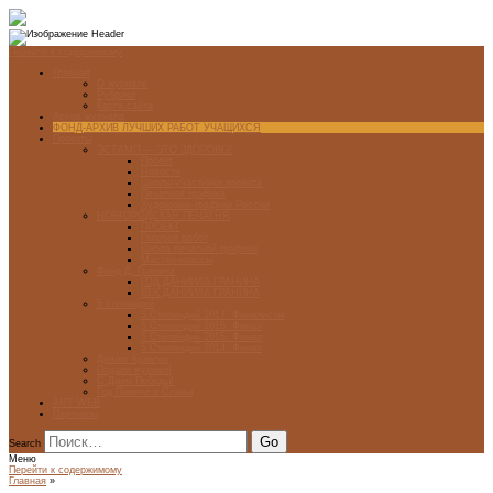
Перейти к содержимому
Главная
О журнале
Рубрики
Карта сайта
Архив журнала
ФОНД-АРХИВ ЛУЧШИХ РАБОТ УЧАЩИХСЯ
Проекты
ЭСТАМП — ЭТО ЗДÓРОВО!
Проект
Новости
Школы-участники проекта
Печатная графика
Художники-графики России
НОВГОРОДСКАЯ ПЕЧАТНЯ
ПРОЕКТ
Галерея работ
Школа печатной графики
Мастер-классы
Фонд Д. Гранина
ГОД ДАНИИЛА ГРАНИНА
ВЕК ДАНИИЛА ГРАНИНА
5 стипендий
5 Стипендий 2017. Финалисты
5 Стипендий 2016. Финал
5 Стипендий 2015. Финал
5 Стипендий 2014. Финал
Диалог Культур
Подари журнал!
С Днём Победы!
Год Памяти и Славы
ART WEB
Партнеры
Search
Меню
Перейти к содержимому
Главная
»