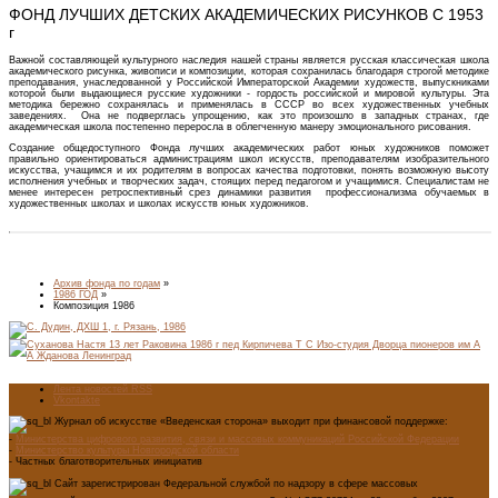
ФОНД ЛУЧШИХ ДЕТСКИХ АКАДЕМИЧЕСКИХ РИСУНКОВ С 1953
г
Важной составляющей культурного наследия нашей страны является русская классическая школа
академического рисунка, живописи и композиции, которая сохранилась благодаря строгой методике
преподавания, унаследованной у Российской Императорской Академии художеств, выпускниками
которой были выдающиеся русские художники - гордость российской и мировой культуры. Эта
методика бережно сохранялась и применялась в СССР во всех художественных учебных
заведениях. Она не подверглась упрощению, как это произошло в западных странах, где
академическая школа постепенно переросла в облегченную манеру эмоционального рисования.
Создание общедоступного Фонда лучших академических работ юных художников поможет
правильно ориентироваться администрациям школ искусств, преподавателям изобразительного
искусства, учащимся и их родителям в вопросах качества подготовки, понять возможную высоту
исполнения учебных и творческих задач, стоящих перед педагогом и учащимися. Специалистам не
менее интересен ретроспективный срез динамики развития профессионализма обучаемых в
художественных школах и школах искусств юных художников.
Архив фонда по годам
»
1986 ГОД
»
Композиция 1986
Лента новостей RSS
Vkontakte
Журнал об искусстве «Введенская сторона» выходит при финансовой поддержке:
-
Министерства цифрового развития, связи и массовых коммуникаций Российской Федерации
-
Министерство культуры Новгородской области
- Частных благотворительных инициатив
Сайт зарегистрирован Федеральной службой по надзору в сфере массовых