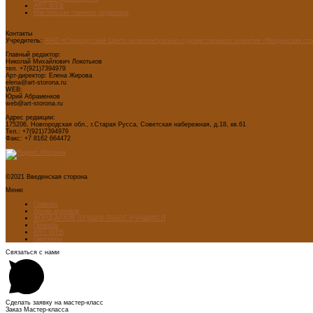
ART WEB
Мастерская главного редактора
Контакты
Учредитель:
АНО «Старорусский Центр интеллектуально-художественного развития «Введенская ст
Главный редактор:
Николай Михайлович Локотьков
тел. +7(921)7394979
Арт-директор: Елена Жирова
elena@art-storona.ru
WEB:
Юрий Абраменков
web@art-storona.ru
Адрес редакции:
175206, Новгородская обл., г.Старая Русса, Советская набережная, д.18, кв.61
Тел.: +7(921)7394979
Факс: +7 8162 664472
©2021 Введенская сторона
Меню
Главная
Архив журнала
ФОНД-АРХИВ ЛУЧШИХ РАБОТ УЧАЩИХСЯ
Проекты
ART WEB
Партнеры
Связаться с нами
Сделать заявку на мастер-класс
Заказ Мастер-класса