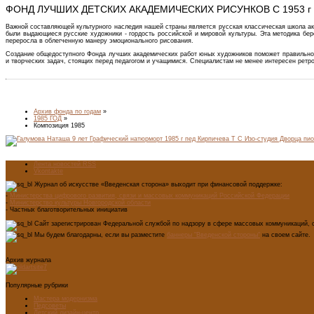
ФОНД ЛУЧШИХ ДЕТСКИХ АКАДЕМИЧЕСКИХ РИСУНКОВ С 1953 г
Важной составляющей культурного наследия нашей страны является русская классическая школа ак
были выдающиеся русские художники - гордость российской и мировой культуры. Эта методика бе
переросла в облегченную манеру эмоционального рисования.
Создание общедоступного Фонда лучших академических работ юных художников поможет правильно о
и творческих задач, стоящих перед педагогом и учащимися. Специалистам не менее интересен рет
Архив фонда по годам
»
1985 ГОД
»
Композиция 1985
Лента новостей RSS
Vkontakte
Журнал об искусстве «Введенская сторона» выходит при финансовой поддержке:
-
Министерства цифрового развития, связи и массовых коммуникаций Российской Федерации
-
Министерство культуры Новгородской области
- Частных благотворительных инициатив
Сайт зарегистрирован Федеральной службой по надзору в сфере массовых коммуникаций, с
Мы будем благодарны, если вы разместите
баннеры "Введенской стороны"
на своем сайте.
Архив журнала
Популярные рубрики
Мастера модернизма
Педсоветы
Детский дизайн-центр