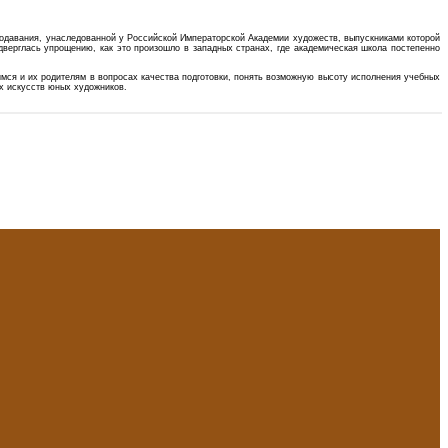
подавания, унаследованной у Российской Императорской Академии художеств, выпускниками которой
верглась упрощению, как это произошло в западных странах, где академическая школа постепенно
мся и их родителям в вопросах качества подготовки, понять возможную высоту исполнения учебных
х искусств юных художников.