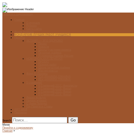
Перейти к содержимому
Главная
О журнале
Рубрики
Карта сайта
Архив журнала
ФОНД-АРХИВ ЛУЧШИХ РАБОТ УЧАЩИХСЯ
Проекты
ЭСТАМП — ЭТО ЗДÓРОВО!
Проект
Новости
Школы-участники проекта
Печатная графика
Художники-графики России
НОВГОРОДСКАЯ ПЕЧАТНЯ
ПРОЕКТ
Галерея работ
Школа печатной графики
Мастер-классы
Фонд Д. Гранина
ГОД ДАНИИЛА ГРАНИНА
ВЕК ДАНИИЛА ГРАНИНА
5 стипендий
5 Стипендий 2017. Финалисты
5 Стипендий 2016. Финал
5 Стипендий 2015. Финал
5 Стипендий 2014. Финал
Диалог Культур
Подари журнал!
С Днём Победы!
Год Памяти и Славы
ART WEB
Партнеры
Search
Меню
Перейти к содержимому
Главная
»