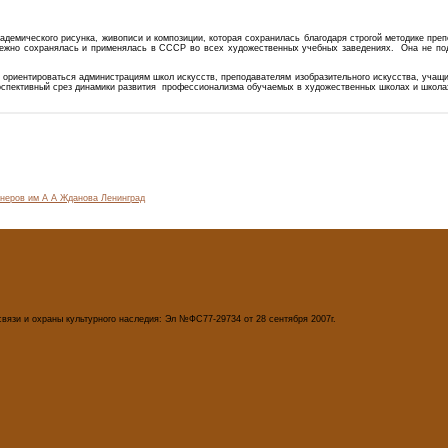
адемического рисунка, живописи и композиции, которая сохранилась благодаря строгой методике пре
режно сохранялась и применялась в СССР во всех художественных учебных заведениях. Она не под
риентироваться администрациям школ искусств, преподавателям изобразительного искусства, учащи
роспективный срез динамики развития профессионализма обучаемых в художественных школах и школа
вязи и охраны культурного наследия: Эл №ФС77-29734 от 28 сентября 2007г.