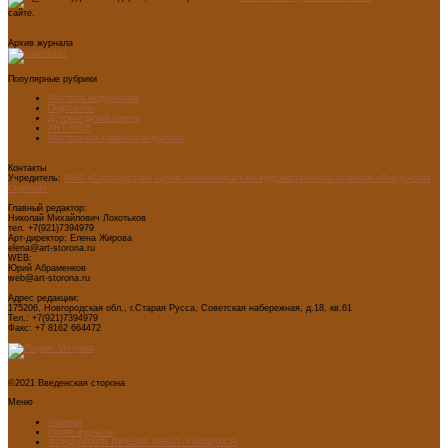
сайте.
Архив журнала
Популярные рубрики
Мастера модернизма
Педсоветы
Детский дизайн-центр
ART WEB
Мастерская главного редактора
Контакты
Учредитель:
АНО «Старорусский Центр интеллектуально-художественного развития «Введенская
сторона»
Главный редактор:
Николай Михайлович Локотьков
тел. +7(921)7394979
Арт-директор: Елена Жирова
elena@art-storona.ru
WEB:
Юрий Абраменков
web@art-storona.ru
Адрес редакции:
175206, Новгородская обл., г.Старая Русса, Советская набережная, д.18, кв.61
Тел.: +7(921)7394979
Факс: +7 8162 664472
©2021 Введенская сторона
Меню
Главная
Архив журнала
ФОНД-АРХИВ ЛУЧШИХ РАБОТ УЧАЩИХСЯ