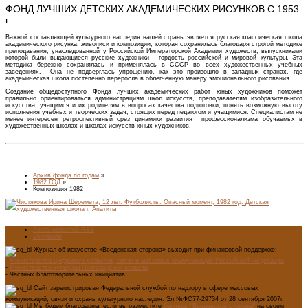
ФОНД ЛУЧШИХ ДЕТСКИХ АКАДЕМИЧЕСКИХ РИСУНКОВ С 1953
г
Важной составляющей культурного наследия нашей страны является русская классическая школа
академического рисунка, живописи и композиции, которая сохранилась благодаря строгой методике
преподавания, унаследованной у Российской Императорской Академии художеств, выпускниками
которой были выдающиеся русские художники - гордость российской и мировой культуры. Эта
методика бережно сохранялась и применялась в СССР во всех художественных учебных
заведениях. Она не подверглась упрощению, как это произошло в западных странах, где
академическая школа постепенно переросла в облегченную манеру эмоционального рисования.
Создание общедоступного Фонда лучших академических работ юных художников поможет
правильно ориентироваться администрациям школ искусств, преподавателям изобразительного
искусства, учащимся и их родителям в вопросах качества подготовки, понять возможную высоту
исполнения учебных и творческих задач, стоящих перед педагогом и учащимися. Специалистам не
менее интересен ретроспективный срез динамики развития профессионализма обучаемых в
художественных школах и школах искусств юных художников.
Архив фонда по годам
»
1982 ГОД
»
Композиция 1982
Лента новостей RSS
Vkontakte
Журнал об искусстве «Введенская сторона» выходит при финансовой поддержке:
-
Министерства цифрового развития, связи и массовых коммуникаций Российской Федерации
-
Министерство культуры Новгородской области
- Частных благотворительных инициатив
Сайт зарегистрирован Федеральной службой по надзору в сфере массовых
коммуникаций, связи и охраны культурного наследия: Эл №ФС77-29734 от 28 сентября 2007г.
Мы будем благодарны, если вы разместите
баннеры "Введенской стороны"
на своем