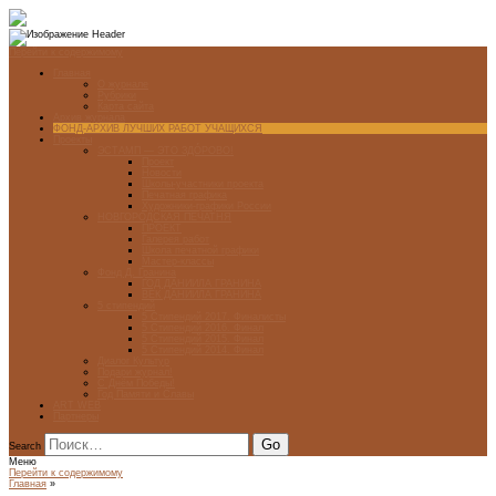
Перейти к содержимому
Главная
О журнале
Рубрики
Карта сайта
Архив журнала
ФОНД-АРХИВ ЛУЧШИХ РАБОТ УЧАЩИХСЯ
Проекты
ЭСТАМП — ЭТО ЗДÓРОВО!
Проект
Новости
Школы-участники проекта
Печатная графика
Художники-графики России
НОВГОРОДСКАЯ ПЕЧАТНЯ
ПРОЕКТ
Галерея работ
Школа печатной графики
Мастер-классы
Фонд Д. Гранина
ГОД ДАНИИЛА ГРАНИНА
ВЕК ДАНИИЛА ГРАНИНА
5 стипендий
5 Стипендий 2017. Финалисты
5 Стипендий 2016. Финал
5 Стипендий 2015. Финал
5 Стипендий 2014. Финал
Диалог Культур
Подари журнал!
С Днём Победы!
Год Памяти и Славы
ART WEB
Партнеры
Search
Меню
Перейти к содержимому
Главная
»