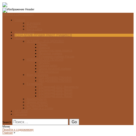
Перейти к содержимому
Главная
О журнале
Рубрики
Карта сайта
Архив журнала
ФОНД-АРХИВ ЛУЧШИХ РАБОТ УЧАЩИХСЯ
Проекты
ЭСТАМП — ЭТО ЗДÓРОВО!
Проект
Новости
Школы-участники проекта
Печатная графика
Художники-графики России
НОВГОРОДСКАЯ ПЕЧАТНЯ
ПРОЕКТ
Галерея работ
Школа печатной графики
Мастер-классы
Фонд Д. Гранина
ГОД ДАНИИЛА ГРАНИНА
ВЕК ДАНИИЛА ГРАНИНА
5 стипендий
5 Стипендий 2017. Финалисты
5 Стипендий 2016. Финал
5 Стипендий 2015. Финал
5 Стипендий 2014. Финал
Диалог Культур
Подари журнал!
С Днём Победы!
Год Памяти и Славы
ART WEB
Партнеры
Search
Меню
Перейти к содержимому
Главная
»