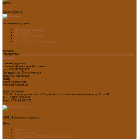
сайте.
Архив журнала
Популярные рубрики
Мастера модернизма
Педсоветы
Детский дизайн-центр
ART WEB
Мастерская главного редактора
Контакты
Учредитель:
АНО «Старорусский Центр интеллектуально-художественного развития «Введенская
сторона»
Главный редактор:
Николай Михайлович Локотьков
тел. +7(921)7394979
Арт-директор: Елена Жирова
elena@art-storona.ru
WEB:
Юрий Абраменков
web@art-storona.ru
Адрес редакции:
175206, Новгородская обл., г.Старая Русса, Советская набережная, д.18, кв.61
Тел.: +7(921)7394979
Факс: +7 8162 664472
©2021 Введенская сторона
Меню
Главная
Архив журнала
ФОНД-АРХИВ ЛУЧШИХ РАБОТ УЧАЩИХСЯ
Проекты