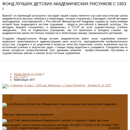
ФОНД ЛУЧШИХ ДЕТСКИХ АКАДЕМИЧЕСКИХ РИСУНКОВ С 1953
г
Важной составляющей культурного наследия нашей страны является русская классическая школа
академического рисунка, живописи и композиции, которая сохранилась благодаря строгой методике
преподавания, унаследованной у Российской Императорской Академии художеств, выпускниками
которой были выдающиеся русские художники - гордость российской и мировой культуры. Эта
методика бережно сохранялась и применялась в СССР во всех художественных учебных
заведениях. Она не подверглась упрощению, как это произошло в западных странах, где
академическая школа постепенно переросла в облегченную манеру эмоционального рисования.
Создание общедоступного Фонда лучших академических работ юных художников поможет
правильно ориентироваться администрациям школ искусств, преподавателям изобразительного
искусства, учащимся и их родителям в вопросах качества подготовки, понять возможную высоту
исполнения учебных и творческих задач, стоящих перед педагогом и учащимися. Специалистам не
менее интересен ретроспективный срез динамики развития профессионализма обучаемых в
художественных школах и школах искусств юных художников.
Архив фонда по годам
»
1977 ГОД
»
Композиция 1977
Лента новостей RSS
Vkontakte
Журнал об искусстве «Введенская сторона» выходит при финансовой поддержке:
-
Министерства цифрового развития, связи и массовых коммуникаций Российской Федерации
-
Министерство культуры Новгородской области
- Частных благотворительных инициатив
Сайт зарегистрирован Федеральной службой по надзору в сфере массовых
коммуникаций, связи и охраны культурного наследия: Эл №ФС77-29734 от 28 сентября 2007г.
Мы будем благодарны, если вы разместите
баннеры "Введенской стороны"
на своем