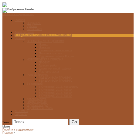
Перейти к содержимому
Главная
О журнале
Рубрики
Карта сайта
Архив журнала
ФОНД-АРХИВ ЛУЧШИХ РАБОТ УЧАЩИХСЯ
Проекты
ЭСТАМП — ЭТО ЗДÓРОВО!
Проект
Новости
Школы-участники проекта
Печатная графика
Художники-графики России
НОВГОРОДСКАЯ ПЕЧАТНЯ
ПРОЕКТ
Галерея работ
Школа печатной графики
Мастер-классы
Фонд Д. Гранина
ГОД ДАНИИЛА ГРАНИНА
ВЕК ДАНИИЛА ГРАНИНА
5 стипендий
5 Стипендий 2017. Финалисты
5 Стипендий 2016. Финал
5 Стипендий 2015. Финал
5 Стипендий 2014. Финал
Диалог Культур
Подари журнал!
С Днём Победы!
Год Памяти и Славы
ART WEB
Партнеры
Search
Меню
Перейти к содержимому
Главная
»