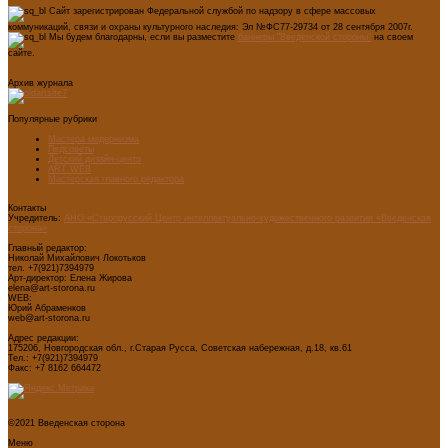
Сайт зарегистрирован Федеральной службой по надзору в сфере массовых
коммуникаций, связи и охраны культурного наследия: Эл №ФС77-29734 от 28 сентября 2007г.
Мы будем благодарны, если вы разместите
баннеры "Введенской стороны"
на своем
сайте.
Архив журнала
Популярные рубрики
Мастера модернизма
Педсоветы
Детский дизайн-центр
ART WEB
Мастерская главного редактора
Контакты
Учредитель:
АНО «Старорусский Центр интеллектуально-художественного развития «Введенская
сторона»
Главный редактор:
Николай Михайлович Локотьков
тел. +7(921)7394979
Арт-директор: Елена Жирова
elena@art-storona.ru
WEB:
Юрий Абраменков
web@art-storona.ru
Адрес редакции:
175206, Новгородская обл., г.Старая Русса, Советская набережная, д.18, кв.61
Тел.: +7(921)7394979
Факс: +7 8162 664472
©2021 Введенская сторона
Меню