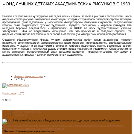
ФОНД ЛУЧШИХ ДЕТСКИХ АКАДЕМИЧЕСКИХ РИСУНКОВ С 1953
г
Важной составляющей культурного наследия нашей страны является русская классическая школа
академического рисунка, живописи и композиции, которая сохранилась благодаря строгой методике
преподавания, унаследованной у Российской Императорской Академии художеств, выпускниками
которой были выдающиеся русские художники - гордость российской и мировой культуры. Эта
методика бережно сохранялась и применялась в СССР во всех художественных учебных
заведениях. Она не подверглась упрощению, как это произошло в западных странах, где
академическая школа постепенно переросла в облегченную манеру эмоционального рисования.
Создание общедоступного Фонда лучших академических работ юных художников поможет
правильно ориентироваться администрациям школ искусств, преподавателям изобразительного
искусства, учащимся и их родителям в вопросах качества подготовки, понять возможную высоту
исполнения учебных и творческих задач, стоящих перед педагогом и учащимися. Специалистам не
менее интересен ретроспективный срез динамики развития профессионализма обучаемых в
художественных школах и школах искусств юных художников.
Архив фонда по годам
»
1970 ГОД
Композиция 1970
1
Фото
Лента новостей RSS
Vkontakte
Журнал об искусстве «Введенская сторона» выходит при финансовой поддержке:
-
Министерства цифрового развития, связи и массовых коммуникаций Российской Федерации
-
Министерство культуры Новгородской области
- Частных благотворительных инициатив