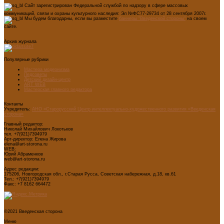
Сайт зарегистрирован Федеральной службой по надзору в сфере массовых
коммуникаций, связи и охраны культурного наследия: Эл №ФС77-29734 от 28 сентября 2007г.
Мы будем благодарны, если вы разместите
баннеры "Введенской стороны"
на своем
сайте.
Архив журнала
Популярные рубрики
Мастера модернизма
Педсоветы
Детский дизайн-центр
ART WEB
Мастерская главного редактора
Контакты
Учредитель:
АНО «Старорусский Центр интеллектуально-художественного развития «Введенская
сторона»
Главный редактор:
Николай Михайлович Локотьков
тел. +7(921)7394979
Арт-директор: Елена Жирова
elena@art-storona.ru
WEB:
Юрий Абраменков
web@art-storona.ru
Адрес редакции:
175206, Новгородская обл., г.Старая Русса, Советская набережная, д.18, кв.61
Тел.: +7(921)7394979
Факс: +7 8162 664472
©2021 Введенская сторона
Меню