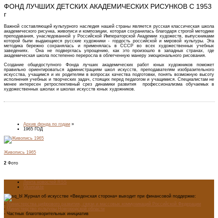
ФОНД ЛУЧШИХ ДЕТСКИХ АКАДЕМИЧЕСКИХ РИСУНКОВ С 1953
г
Важной составляющей культурного наследия нашей страны является русская классическая школа
академического рисунка, живописи и композиции, которая сохранилась благодаря строгой методике
преподавания, унаследованной у Российской Императорской Академии художеств, выпускниками
которой были выдающиеся русские художники - гордость российской и мировой культуры. Эта
методика бережно сохранялась и применялась в СССР во всех художественных учебных
заведениях. Она не подверглась упрощению, как это произошло в западных странах, где
академическая школа постепенно переросла в облегченную манеру эмоционального рисования.
Создание общедоступного Фонда лучших академических работ юных художников поможет
правильно ориентироваться администрациям школ искусств, преподавателям изобразительного
искусства, учащимся и их родителям в вопросах качества подготовки, понять возможную высоту
исполнения учебных и творческих задач, стоящих перед педагогом и учащимися. Специалистам не
менее интересен ретроспективный срез динамики развития профессионализма обучаемых в
художественных школах и школах искусств юных художников.
Архив фонда по годам
»
1965 ГОД
Живопись 1965
2
Фото
Лента новостей RSS
Vkontakte
Журнал об искусстве «Введенская сторона» выходит при финансовой поддержке:
-
Министерства цифрового развития, связи и массовых коммуникаций Российской Федерации
-
Министерство культуры Новгородской области
- Частных благотворительных инициатив