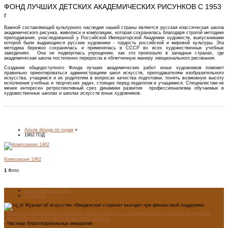
ФОНД ЛУЧШИХ ДЕТСКИХ АКАДЕМИЧЕСКИХ РИСУНКОВ С 1953
г
Важной составляющей культурного наследия нашей страны является русская классическая школа
академического рисунка, живописи и композиции, которая сохранилась благодаря строгой методике
преподавания, унаследованной у Российской Императорской Академии художеств, выпускниками
которой были выдающиеся русские художники - гордость российской и мировой культуры. Эта
методика бережно сохранялась и применялась в СССР во всех художественных учебных
заведениях. Она не подверглась упрощению, как это произошло в западных странах, где
академическая школа постепенно переросла в облегченную манеру эмоционального рисования.
Создание общедоступного Фонда лучших академических работ юных художников поможет
правильно ориентироваться администрациям школ искусств, преподавателям изобразительного
искусства, учащимся и их родителям в вопросах качества подготовки, понять возможную высоту
исполнения учебных и творческих задач, стоящих перед педагогом и учащимися. Специалистам не
менее интересен ретроспективный срез динамики развития профессионализма обучаемых в
художественных школах и школах искусств юных художников.
Архив фонда по годам
»
1962 ГОД
Композиция 1962
1
Фото
Лента новостей RSS
Vkontakte
Журнал об искусстве «Введенская сторона» выходит при финансовой поддержке:
-
Министерства цифрового развития, связи и массовых коммуникаций Российской Федерации
-
Министерство культуры Новгородской области
- Частных благотворительных инициатив