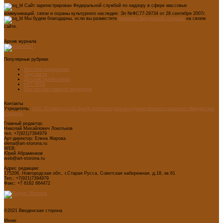
Сайт зарегистрирован Федеральной службой по надзору в сфере массовых
коммуникаций, связи и охраны культурного наследия: Эл №ФС77-29734 от 28 сентября 2007г.
Мы будем благодарны, если вы разместите
баннеры "Введенской стороны"
на своем
сайте.
Архив журнала
Популярные рубрики
Мастера модернизма
Педсоветы
Детский дизайн-центр
ART WEB
Мастерская главного редактора
Контакты
Учредитель:
АНО «Старорусский Центр интеллектуально-художественного развития «Введенская
сторона»
Главный редактор:
Николай Михайлович Локотьков
тел. +7(921)7394979
Арт-директор: Елена Жирова
elena@art-storona.ru
WEB:
Юрий Абраменков
web@art-storona.ru
Адрес редакции:
175206, Новгородская обл., г.Старая Русса, Советская набережная, д.18, кв.61
Тел.: +7(921)7394979
Факс: +7 8162 664472
©2021 Введенская сторона
Меню