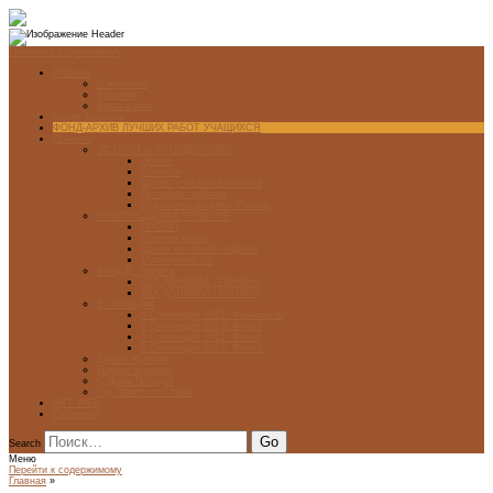
Перейти к содержимому
Главная
О журнале
Рубрики
Карта сайта
Архив журнала
ФОНД-АРХИВ ЛУЧШИХ РАБОТ УЧАЩИХСЯ
Проекты
ЭСТАМП — ЭТО ЗДÓРОВО!
Проект
Новости
Школы-участники проекта
Печатная графика
Художники-графики России
НОВГОРОДСКАЯ ПЕЧАТНЯ
ПРОЕКТ
Галерея работ
Школа печатной графики
Мастер-классы
Фонд Д. Гранина
ГОД ДАНИИЛА ГРАНИНА
ВЕК ДАНИИЛА ГРАНИНА
5 стипендий
5 Стипендий 2017. Финалисты
5 Стипендий 2016. Финал
5 Стипендий 2015. Финал
5 Стипендий 2014. Финал
Диалог Культур
Подари журнал!
С Днём Победы!
Год Памяти и Славы
ART WEB
Партнеры
Search
Меню
Перейти к содержимому
Главная
»