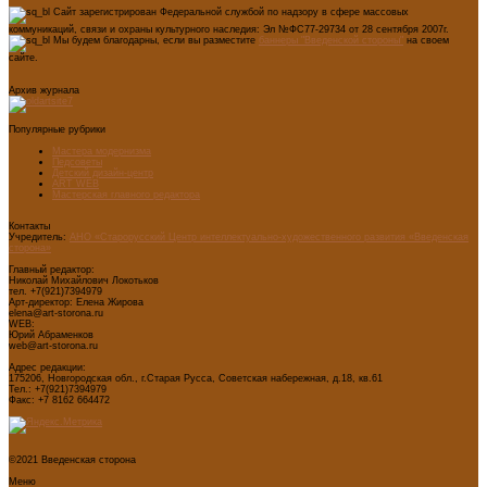
Сайт зарегистрирован Федеральной службой по надзору в сфере массовых
коммуникаций, связи и охраны культурного наследия: Эл №ФС77-29734 от 28 сентября 2007г.
Мы будем благодарны, если вы разместите
баннеры "Введенской стороны"
на своем
сайте.
Архив журнала
Популярные рубрики
Мастера модернизма
Педсоветы
Детский дизайн-центр
ART WEB
Мастерская главного редактора
Контакты
Учредитель:
АНО «Старорусский Центр интеллектуально-художественного развития «Введенская
сторона»
Главный редактор:
Николай Михайлович Локотьков
тел. +7(921)7394979
Арт-директор: Елена Жирова
elena@art-storona.ru
WEB:
Юрий Абраменков
web@art-storona.ru
Адрес редакции:
175206, Новгородская обл., г.Старая Русса, Советская набережная, д.18, кв.61
Тел.: +7(921)7394979
Факс: +7 8162 664472
©2021 Введенская сторона
Меню