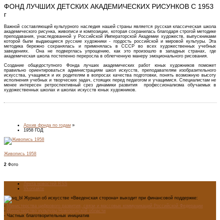
ФОНД ЛУЧШИХ ДЕТСКИХ АКАДЕМИЧЕСКИХ РИСУНКОВ С 1953
г
Важной составляющей культурного наследия нашей страны является русская классическая школа
академического рисунка, живописи и композиции, которая сохранилась благодаря строгой методике
преподавания, унаследованной у Российской Императорской Академии художеств, выпускниками
которой были выдающиеся русские художники - гордость российской и мировой культуры. Эта
методика бережно сохранялась и применялась в СССР во всех художественных учебных
заведениях. Она не подверглась упрощению, как это произошло в западных странах, где
академическая школа постепенно переросла в облегченную манеру эмоционального рисования.
Создание общедоступного Фонда лучших академических работ юных художников поможет
правильно ориентироваться администрациям школ искусств, преподавателям изобразительного
искусства, учащимся и их родителям в вопросах качества подготовки, понять возможную высоту
исполнения учебных и творческих задач, стоящих перед педагогом и учащимися. Специалистам не
менее интересен ретроспективный срез динамики развития профессионализма обучаемых в
художественных школах и школах искусств юных художников.
Архив фонда по годам
»
1958 ГОД
Живопись 1958
2
Фото
Лента новостей RSS
Vkontakte
Журнал об искусстве «Введенская сторона» выходит при финансовой поддержке:
-
Министерства цифрового развития, связи и массовых коммуникаций Российской Федерации
-
Министерство культуры Новгородской области
- Частных благотворительных инициатив