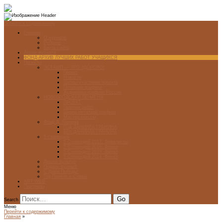
Перейти к содержимому
Главная
О журнале
Рубрики
Карта сайта
Архив журнала
ФОНД-АРХИВ ЛУЧШИХ РАБОТ УЧАЩИХСЯ
Проекты
ЭСТАМП — ЭТО ЗДÓРОВО!
Проект
Новости
Школы-участники проекта
Печатная графика
Художники-графики России
НОВГОРОДСКАЯ ПЕЧАТНЯ
ПРОЕКТ
Галерея работ
Школа печатной графики
Мастер-классы
Фонд Д. Гранина
ГОД ДАНИИЛА ГРАНИНА
ВЕК ДАНИИЛА ГРАНИНА
5 стипендий
5 Стипендий 2017. Финалисты
5 Стипендий 2016. Финал
5 Стипендий 2015. Финал
5 Стипендий 2014. Финал
Диалог Культур
Подари журнал!
С Днём Победы!
Год Памяти и Славы
ART WEB
Партнеры
Search
Меню
Перейти к содержимому
Главная
»