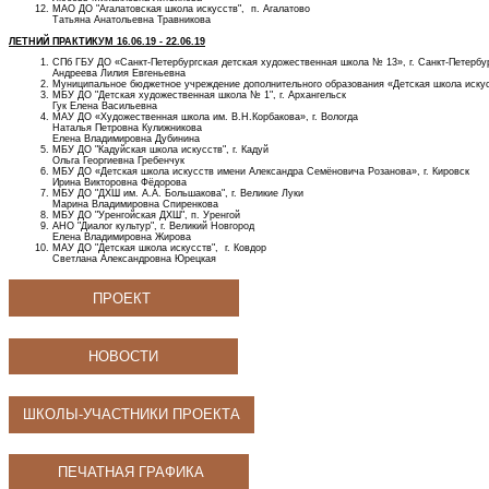
МАО ДО "Агалатовская школа искусств", п. Агалатово
Татьяна Анатольевна Травникова
ЛЕТНИЙ ПРАКТИКУМ 16.06.19 - 22.06.19
СПб ГБУ ДО «Санкт-Петербургская детская художественная школа № 13», г. Санкт-Петербу
Андреева Лилия Евгеньевна
Муниципальное бюджетное учреждение дополнительного образования «Детская школа искусст
МБУ ДО "Детская художественная школа № 1", г. Архангельск
Гук Елена Васильевна
МАУ ДО «Художественная школа им. В.Н.Корбакова», г. Вологда
Наталья Петровна Кулижникова
Елена Владимировна Дубинина
МБУ ДО "Кадуйская школа искусств", г. Кадуй
Ольга Георгиевна Гребенчук
МБУ ДО «Детская школа искусств имени Александра Семёновича Розанова», г. Кировск
Ирина Викторовна Фёдорова
МБУ ДО "ДХШ им. А.А. Большакова", г. Великие Луки
Марина Владимировна Спиренкова
МБУ ДО "Уренгойская ДХШ", п. Уренгой
АНО "Диалог культур", г. Великий Новгород
Елена Владимировна Жирова
МАУ ДО "Детская школа искусств", г. Ковдор
Светлана Александровна Юрецкая
ПРОЕКТ
НОВОСТИ
ШКОЛЫ-УЧАСТНИКИ ПРОЕКТА
ПЕЧАТНАЯ ГРАФИКА