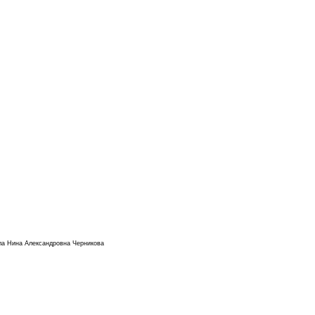
ала Нина Александровна Черникова