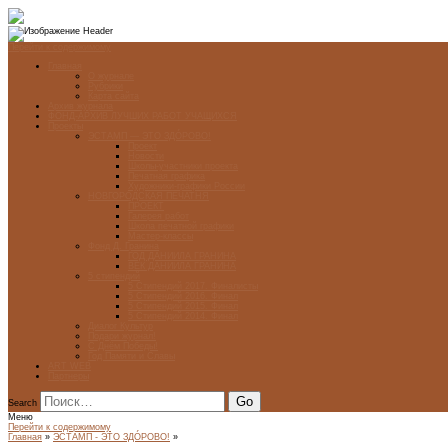
Перейти к содержимому
Главная
О журнале
Рубрики
Карта сайта
Архив журнала
ФОНД-АРХИВ ЛУЧШИХ РАБОТ УЧАЩИХСЯ
Проекты
ЭСТАМП — ЭТО ЗДÓРОВО!
Проект
Новости
Школы-участники проекта
Печатная графика
Художники-графики России
НОВГОРОДСКАЯ ПЕЧАТНЯ
ПРОЕКТ
Галерея работ
Школа печатной графики
Мастер-классы
Фонд Д. Гранина
ГОД ДАНИИЛА ГРАНИНА
ВЕК ДАНИИЛА ГРАНИНА
5 стипендий
5 Стипендий 2017. Финалисты
5 Стипендий 2016. Финал
5 Стипендий 2015. Финал
5 Стипендий 2014. Финал
Диалог Культур
Подари журнал!
С Днём Победы!
Год Памяти и Славы
ART WEB
Партнеры
Search
Меню
Перейти к содержимому
Главная
»
ЭСТАМП - ЭТО ЗДÓРОВО!
»