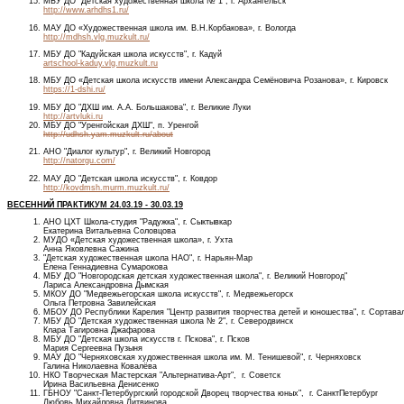
МБУ ДО "Детская художественная школа № 1", г. Архангельск
http://www.arhdhs1.ru/
МАУ ДО «Художественная школа им. В.Н.Корбакова», г. Вологда
http://mdhsh.vlg.muzkult.ru/
МБУ ДО "Кадуйская школа искусств", г. Кадуй
artschool-kaduy.vlg.muzkult.ru
МБУ ДО «Детская школа искусств имени Александра Семёновича Розанова», г. Кировск
https://1-dshi.ru/
МБУ ДО "ДХШ им. А.А. Большакова", г. Великие Луки
http://artvluki.ru
МБУ ДО "Уренгойская ДХШ", п. Уренгой
http://udhsh.yam.muzkult.ru/about
АНО "Диалог культур", г. Великий Новгород
http://natorgu.com/
МАУ ДО "Детская школа искусств", г. Ковдор
http://kovdmsh.murm.muzkult.ru/
ВЕСЕННИЙ ПРАКТИКУМ 24.03.19 - 30.03.19
АНО ЦХТ Школа-студия "Радужка", г. Сыктывкар
Екатерина Витальевна Соловцова
МУДО «Детская художественная школа», г. Ухта
Анна Яковлевна Сажина
"Детская художественная школа НАО", г. Нарьян-Мар
Елена Геннадиевна Сумарокова
МБУ ДО "Новгородская детская художественная школа", г. Великий Новгород"
Лариса Александровна Дымская
МКОУ ДО "Медвежьегорская школа искусств", г. Медвежьегорск
Ольга Петровна Завилейская
МБОУ ДО Республики Карелия "Центр развития творчества детей и юношества", г. Сортав
МБУ ДО "Детская художественная школа № 2", г. Северодвинск
Клара Тагировна Джафарова
МБУ ДО "Детская школа искусств г. Пскова", г. Псков
Мария Сергеевна Пузыня
МАУ ДО "Черняховская художественная школа им. М. Тенишевой", г. Черняховск
Галина Николаевна Ковалёва
НКО Творческая Мастерская "Альтернатива-Арт", г. Советск
Ирина Васильевна Денисенко
ГБНОУ "Санкт-Петербургский городской Дворец творчества юных", г. СанктПетербург
Любовь Михайловна Литвинова