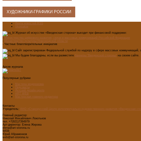
ХУДОЖНИКИ-ГРАФИКИ РОССИИ
Лента новостей RSS
Vkontakte
Журнал об искусстве «Введенская сторона» выходит при финансовой поддержке:
-
Министерства цифрового развития, связи и массовых коммуникаций Российской Федерации
-
Министерство культуры Новгородской области
- Частных благотворительных инициатив
Сайт зарегистрирован Федеральной службой по надзору в сфере массовых коммуникаций, с
Мы будем благодарны, если вы разместите
баннеры "Введенской стороны"
на своем сайте.
Архив журнала
Популярные рубрики
Мастера модернизма
Педсоветы
Детский дизайн-центр
ART WEB
Мастерская главного редактора
Контакты
Учредитель:
АНО «Старорусский Центр интеллектуально-художественного развития «Введенская ст
Главный редактор:
Николай Михайлович Локотьков
тел. +7(921)7394979
Арт-директор: Елена Жирова
elena@art-storona.ru
WEB:
Юрий Абраменков
web@art-storona.ru