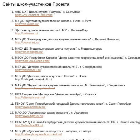
Сайты школ-участников Проекта
АНО ЦХТ Школа-студия "Радужка", г. Сыктывкар
https://vk.com/cht_raduzhka
МУ ДО «Детская художественная школа г. Ухта», г. Ухта
http://art-ukhta.ru/
"Детская художественная школа НАО", г. Нарьян-Мар
http://dshi-nao.ru/
МБУ ДО "Новгородская детская художественная школа", г. Великий Новгород
http://doors4art.ru/
МКОУ ДО "Медвежьегорская школа искусств", г. Медвежьегорск
http://art.medgora.ru/
МБОУ ДО Республики Карелия "Центр развития творчества детей и юношества", г. Сортава
http://sort-2013.ucoz.com/
МБУ ДО "Детская художественная школа № 2", г. Северодвинск
http://artschool-2.ru
МБУ ДО "Детская школа искусств г. Пскова", г. Псков
http://dshi.pskov.muzkult.ru/
МАУ ДО "Черняховская художественная школа им. М. Тенишевой", г. Черняховск
http://newart.chernyahovsk.ru/
НКО Творческая Мастерская "Альтернатива-Арт", г. Советск
http://alternativa-art.ru/
ГБНОУ "Санкт-Петербургский городской Дворец творчества юных", г. Санкт-Петербург
http://www.anichkov.ru/
МАО ДО "Агалатовская школа искусств", п. Агалатово
http://www.agmus.ru/
СПб ГБУ ДО «Санкт-Петербургская детская художественная школа № 13», г. Санкт-Петербу
http://art-school13.ru/
МБУ ДО «Детская школа искусств г. Выборга», г. Выборг
http://dshi-vyborg.lenobl.muzkult.ru/