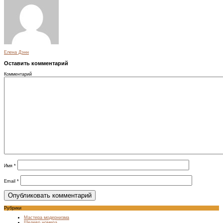
Елена Дэнн
Оставить комментарий
Комментарий
Имя
*
Email
*
Рубрики
Мастера модернизма
Шедевр номера