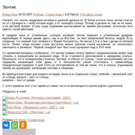
Зонтик
Елена Дэнн
19.03.2007
Рубрики
,
Старая вещь
| 124 Просм. |
Оставить отзыв
Говорят, что зонтик придумали китайцы в далекой древности. В Китае испокон века зонтик спасал
не от струящихся с неба потоков воды, а от палящего солнца. Потому и делали их там не из ткани,
а из рисовой бумаги. И уже тогда художники расписывали их яркими рисунками, используя всю
широту своей фантазии.
В средние века от утомленных солнцем китайцев зонтик перешел к утомленным дождями
европейцам. И первое время здесь, как и на Востоке, он был привилегией богатых людей. Есть
сведения, что первый зонт появился у Марии Антуанетты. Он весил 1,5 кг и был сделан из китовой
кости. Позже, когда зонтики стали доступны менее знатным слоям населения, их попытались
уменьшить в размерах. Первый складной зонт был сконструирован еще в XVII веке.
Со временем женщины сообразили, что зонтик помимо своего прямого предназначения может еще
служить и украшением их внешнего вида. И он становится дополнением к нарядному платью.
Произошло это в позапрошлом столетии. Зонтики, особенно от солнца, стали неотъемлемой частью
гардероба уважающей себя дамы, и в большинстве своем сочетались с каким-нибудь
определенным нарядом. А для этого их изготавливали из той же ткани, что и платья, отделывали
такими же кружевами, шелковыми лентами и оборками.
Во французском языке для каждого из видов зонта есть отдельное слово: ombrelle – маленький зонт
от солнца, parasol – зонт от солнца,
parapluie – зонт от дождя.
С этого времени зонт стал одним из самых часто встречающихся героев картин художников.
Убедитесь в этом!
Рубрика |
Рубрики
,
Старая вещь