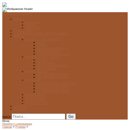
Перейти к содержимому
Главная
О журнале
Рубрики
Карта сайта
Архив журнала
ФОНД-АРХИВ ЛУЧШИХ РАБОТ УЧАЩИХСЯ
Проекты
ЭСТАМП — ЭТО ЗДÓРОВО!
Проект
Новости
Школы-участники проекта
Печатная графика
Художники-графики России
НОВГОРОДСКАЯ ПЕЧАТНЯ
ПРОЕКТ
Галерея работ
Школа печатной графики
Мастер-классы
Фонд Д. Гранина
ГОД ДАНИИЛА ГРАНИНА
ВЕК ДАНИИЛА ГРАНИНА
5 стипендий
5 Стипендий 2017. Финалисты
5 Стипендий 2016. Финал
5 Стипендий 2015. Финал
5 Стипендий 2014. Финал
Диалог Культур
Подари журнал!
С Днём Победы!
Год Памяти и Славы
ART WEB
Партнеры
Search
Меню
Перейти к содержимому
Главная
»
Рубрики
»