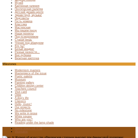
Музей
Картинная галерея
Поэтическая палитра
Детский дизайн-центр
Здравствуй, музыка!
Педсоветы
Гость номера
Классика
Мастерская
Мы пишем прозу
Наши проекты
Под псевдонимом
Старая вещь
Чтение под абажуром
Кто ты?
Белый квадрат
Разные разности…
Вне рубрики
Визитная карточка
Milestones
Modernism masters
Masterpiece of the issue
Poetic palette
Museum
Painting gallery
Children design center
Teachers council
Visit card
Oldie
A dog’s life
Classics
Hello, music!
Our projects
No milestone
We write in prose
White square
Who are you?
Reading under the lamp shade
Лента новостей RSS
Vkontakte
Журнал об искусстве «Введенская сторона» выходит при финансовой поддержке: