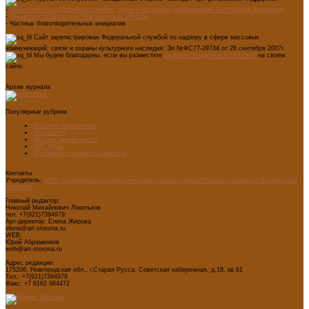
-
Министерства цифрового развития, связи и массовых коммуникаций Российской Федерации
-
Министерство культуры Новгородской области
- Частных благотворительных инициатив
Сайт зарегистрирован Федеральной службой по надзору в сфере массовых
коммуникаций, связи и охраны культурного наследия: Эл №ФС77-29734 от 28 сентября 2007г.
Мы будем благодарны, если вы разместите
баннеры "Введенской стороны"
на своем
сайте.
Архив журнала
Популярные рубрики
Мастера модернизма
Педсоветы
Детский дизайн-центр
ART WEB
Мастерская главного редактора
Контакты
Учредитель:
АНО «Старорусский Центр интеллектуально-художественного развития «Введенская
сторона»
Главный редактор:
Николай Михайлович Локотьков
тел. +7(921)7394979
Арт-директор: Елена Жирова
elena@art-storona.ru
WEB:
Юрий Абраменков
web@art-storona.ru
Адрес редакции:
175206, Новгородская обл., г.Старая Русса, Советская набережная, д.18, кв.61
Тел.: +7(921)7394979
Факс: +7 8162 664472