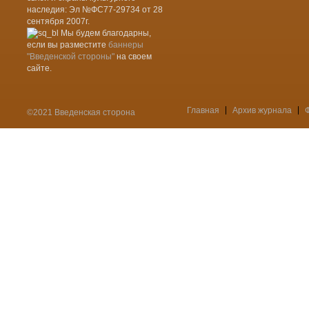
наследия: Эл №ФС77-29734 от 28
сентября 2007г.
Мы будем благодарны,
если вы разместите
баннеры
"Введенской стороны"
на своем
сайте.
Главная
Архив журнала
©2021 Введенская сторона
Меню