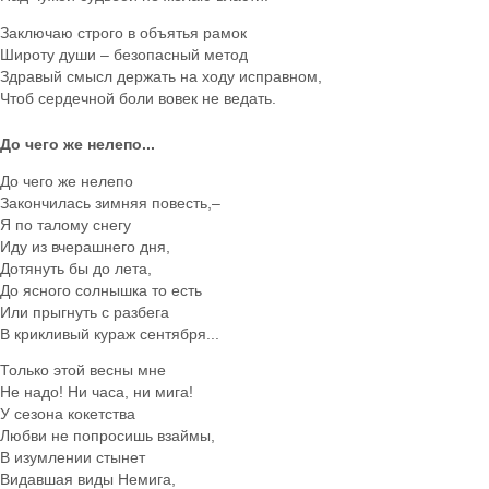
Заключаю строго в объятья рамок
Широту души – безопасный метод
Здравый смысл держать на ходу исправном,
Чтоб сердечной боли вовек не ведать.
До чего же нелепо...
До чего же нелепо
Закончилась зимняя повесть,–
Я по талому снегу
Иду из вчерашнего дня,
Дотянуть бы до лета,
До ясного солнышка то есть
Или прыгнуть с разбега
В крикливый кураж сентября...
Только этой весны мне
Не надо! Ни часа, ни мига!
У сезона кокетства
Любви не попросишь взаймы,
В изумлении стынет
Видавшая виды Немига,