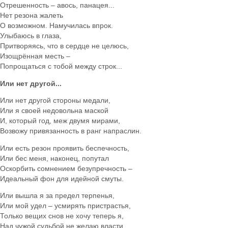
Отрешенность – авось, панацея...
Нет резона жалеть
О возможном. Намучилась впрок.
Улыбаюсь в глаза,
Притворяясь, что в сердце не целюсь,
Изощрённая месть –
Попрощаться с тобой между строк...
Или нет другой...
Или нет другой стороны медали,
Или я своей недовольна маской
И, который год, меж двумя мирами,
Возвожу привязанность в ранг напраслин.
Или есть резон проявить беспечность,
Или бес меня, наконец, попутал
Оскорбить сомнением безупречность –
Идеальный фон для идейной смуты.
Или вышла я за предел терпенья,
Или мой удел – усмирять пристрастья,
Только вещих снов не хочу теперь я,
Над чужой судьбой не желаю власти.