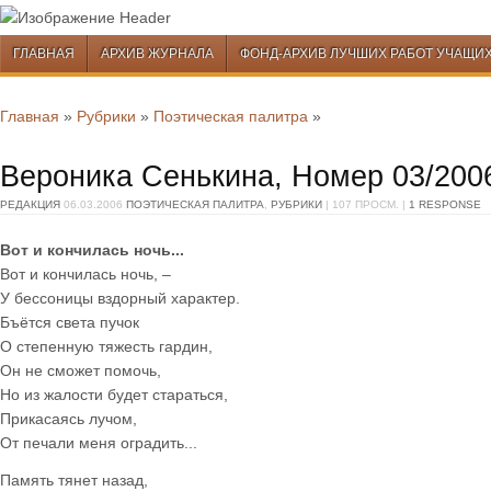
Перейти к содержимому
ГЛАВНАЯ
АРХИВ ЖУРНАЛА
ФОНД-АРХИВ ЛУЧШИХ РАБОТ УЧАЩИ
Меню
Перейти к содержимому
Главная
»
Рубрики
»
Поэтическая палитра
»
Вероника Сенькина, Номер 03/200
РЕДАКЦИЯ
06.03.2006
ПОЭТИЧЕСКАЯ ПАЛИТРА
,
РУБРИКИ
| 107 ПРОСМ. |
1 RESPONSE
Вот и кончилась ночь...
Вот и кончилась ночь, –
У бессоницы вздорный характер.
Бъётся света пучок
О степенную тяжесть гардин,
Он не сможет помочь,
Но из жалости будет стараться,
Прикасаясь лучом,
От печали меня оградить...
Память тянет назад,