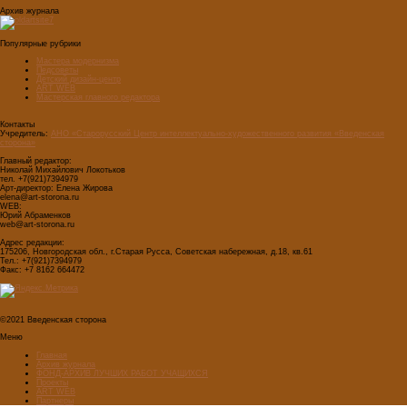
Архив журнала
Популярные рубрики
Мастера модернизма
Педсоветы
Детский дизайн-центр
ART WEB
Мастерская главного редактора
Контакты
Учредитель:
АНО «Старорусский Центр интеллектуально-художественного развития «Введенская
сторона»
Главный редактор:
Николай Михайлович Локотьков
тел. +7(921)7394979
Арт-директор: Елена Жирова
elena@art-storona.ru
WEB:
Юрий Абраменков
web@art-storona.ru
Адрес редакции:
175206, Новгородская обл., г.Старая Русса, Советская набережная, д.18, кв.61
Тел.: +7(921)7394979
Факс: +7 8162 664472
©2021 Введенская сторона
Меню
Главная
Архив журнала
ФОНД-АРХИВ ЛУЧШИХ РАБОТ УЧАЩИХСЯ
Проекты
ART WEB
Партнеры