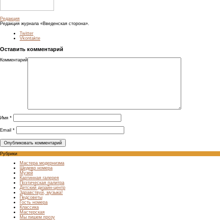
Редакция
Редакция журнала «Введенская сторона».
Twitter
Vkontakte
Оставить комментарий
Комментарий
Имя
*
Email
*
Рубрики
Мастера модернизма
Шедевр номера
Музей
Картинная галерея
Поэтическая палитра
Детский дизайн-центр
Здравствуй, музыка!
Педсоветы
Гость номера
Классика
Мастерская
Мы пишем прозу