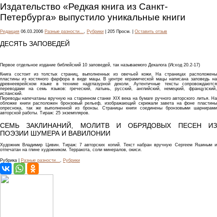
Издательство «Редкая книга из Санкт-
Петербурга» выпустило уникальные книги
Редакция
06.03.2006
Разные разности...
,
Рубрики
| 205 Просм. |
Оставить отзыв
ДЕСЯТЬ ЗАПОВЕДЕЙ
Первое отдельное издание библейский 10 заповедей, так называемого Декалога (Исход 20.2-17)
Книга состоит из толстых страниц, выполненных из овечьей кожи. На страницах расположены
пластины из костяного фарфора в виде мацы. В центре керамической мацы написана заповедь на
древнееврейском языке в технике надглазурной деколи. Аутентичные тексты сопровождаются
переводами на семь языков: греческий, латынь, русский, английский, немецкий, французский,
испанский.
Переводы напечатаны вручную на старинном станке XIX века на бумаге ручного авторского литья. На
обложке книги расположен бронзовый рельеф, изображающий скрижали завета на фоне пластины
опреснока, так же выполненной из бронзы. Страницы книги соединены бронзовыми шарнирами
авторской работы. Тираж: 25 экземпляров.
CЕМЬ ЗАКЛИНАНИЙ, МОЛИТВ И ОБРЯДОВЫХ ПЕСЕН ИЗ
ПОЭЗИИ ШУМЕРА И ВАВИЛОНИИ
Художник Владимир Цивин. Тираж: 7 авторских копий. Текст набран вручную Сергеем Яшиным и
отпечатан на глине художником. Терракота, соли минералов, окиси.
Рубрика |
Разные разности...
,
Рубрики