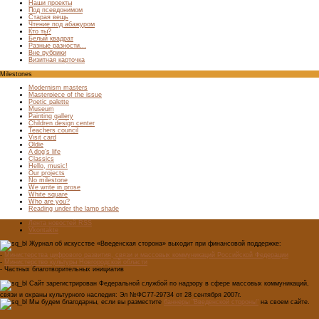
Наши проекты
Под псевдонимом
Старая вещь
Чтение под абажуром
Кто ты?
Белый квадрат
Разные разности…
Вне рубрики
Визитная карточка
Milestones
Modernism masters
Masterpiece of the issue
Poetic palette
Museum
Painting gallery
Children design center
Teachers council
Visit card
Oldie
A dog’s life
Classics
Hello, music!
Our projects
No milestone
We write in prose
White square
Who are you?
Reading under the lamp shade
Лента новостей RSS
Vkontakte
Журнал об искусстве «Введенская сторона» выходит при финансовой поддержке:
-
Министерства цифрового развития, связи и массовых коммуникаций Российской Федерации
-
Министерство культуры Новгородской области
- Частных благотворительных инициатив
Сайт зарегистрирован Федеральной службой по надзору в сфере массовых коммуникаций,
связи и охраны культурного наследия: Эл №ФС77-29734 от 28 сентября 2007г.
Мы будем благодарны, если вы разместите
баннеры "Введенской стороны"
на своем сайте.