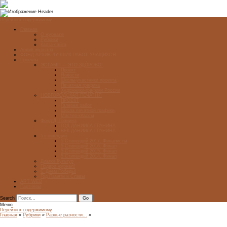
Перейти к содержимому
Главная
О журнале
Рубрики
Карта сайта
Архив журнала
ФОНД-АРХИВ ЛУЧШИХ РАБОТ УЧАЩИХСЯ
Проекты
ЭСТАМП — ЭТО ЗДÓРОВО!
Проект
Новости
Школы-участники проекта
Печатная графика
Художники-графики России
НОВГОРОДСКАЯ ПЕЧАТНЯ
ПРОЕКТ
Галерея работ
Школа печатной графики
Мастер-классы
Фонд Д. Гранина
ГОД ДАНИИЛА ГРАНИНА
ВЕК ДАНИИЛА ГРАНИНА
5 стипендий
5 Стипендий 2017. Финалисты
5 Стипендий 2016. Финал
5 Стипендий 2015. Финал
5 Стипендий 2014. Финал
Диалог Культур
Подари журнал!
С Днём Победы!
Год Памяти и Славы
ART WEB
Партнеры
Search
Меню
Перейти к содержимому
Главная
»
Рубрики
»
Разные разности...
»