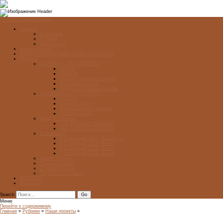
Перейти к содержимому
Главная
О журнале
Рубрики
Карта сайта
Архив журнала
ФОНД-АРХИВ ЛУЧШИХ РАБОТ УЧАЩИХСЯ
Проекты
ЭСТАМП — ЭТО ЗДÓРОВО!
Проект
Новости
Школы-участники проекта
Печатная графика
Художники-графики России
НОВГОРОДСКАЯ ПЕЧАТНЯ
ПРОЕКТ
Галерея работ
Школа печатной графики
Мастер-классы
Фонд Д. Гранина
ГОД ДАНИИЛА ГРАНИНА
ВЕК ДАНИИЛА ГРАНИНА
5 стипендий
5 Стипендий 2017. Финалисты
5 Стипендий 2016. Финал
5 Стипендий 2015. Финал
5 Стипендий 2014. Финал
Диалог Культур
Подари журнал!
С Днём Победы!
Год Памяти и Славы
ART WEB
Партнеры
Search
Меню
Перейти к содержимому
Главная
»
Рубрики
»
Наши проекты
»