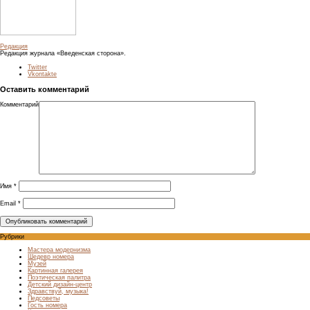
Редакция
Редакция журнала «Введенская сторона».
Twitter
Vkontakte
Оставить комментарий
Комментарий
Имя
*
Email
*
Рубрики
Мастера модернизма
Шедевр номера
Музей
Картинная галерея
Поэтическая палитра
Детский дизайн-центр
Здравствуй, музыка!
Педсоветы
Гость номера