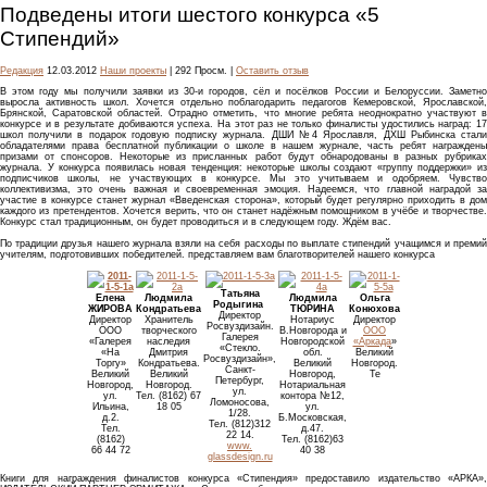
Подведены итоги шестого конкурса «5
Стипендий»
Редакция
12.03.2012
Наши проекты
| 292 Просм. |
Оставить отзыв
В этом году мы получили заявки из 30-и городов, сёл и посёлков России и Белоруссии. Заметно
выросла активность школ. Хочется отдельно поблагодарить педагогов Кемеровской, Ярославской,
Брянской, Саратовской областей. Отрадно отметить, что многие ребята неоднократно участвуют в
конкурсе и в результате добиваются успеха. На этот раз не только финалисты удостились наград: 17
школ получили в подарок годовую подписку журнала. ДШИ №4 Ярославля, ДХШ Рыбинска стали
обладателями права бесплатной публикации о школе в нашем журнале, часть ребят награждены
призами от спонсоров. Некоторые из присланных работ будут обнародованы в разных рубриках
журнала. У конкурса появилась новая тенденция: некоторые школы создают «группу поддержки» из
подписчиков школы, не участвующих в конкурсе. Мы это учитываем и одобряем. Чувство
коллективизма, это очень важная и своевременная эмоция. Надеемся, что главной наградой за
участие в конкурсе станет журнал «Введенская сторона», который будет регулярно приходить в дом
каждого из претендентов. Хочется верить, что он станет надёжным помощником в учёбе и творчестве.
Конкурс стал традиционным, он будет проводиться и в следующем году. Ждём вас.
По традиции друзья нашего журнала взяли на себя расходы по выплате стипендий учащимся и премий
учителям, подготовивших победителей. представляем вам благотворителей нашего конкурса
Татьяна
Елена
Людмила
Людмила
Ольга
Родыгина
ЖИРОВА
Кондратьева
ТЮРИНА
Конюхова
Директор
Директор
Хранитель
Нотариус
Директор
Росвуздизайн.
ООО
творческого
В.Новгорода и
ООО
Галерея
«Галерея
наследия
Новгородской
«Аркада
»
«Стекло.
«На
Дмитрия
обл.
Великий
Росвуздизайн»,
Торгу»
Кондратьева.
Великий
Новгород.
Санкт-
Великий
Великий
Новгород,
Те
Петербург,
Новгород,
Новгород.
Нотариальная
ул.
ул.
Тел. (8162) 67
контора №12,
Ломоносова,
Ильина,
18 05
ул.
1/28.
д.2.
Б.Московская,
Тел. (812)312
Тел.
д.47.
22 14.
(8162)
Тел. (8162)63
www.
66 44 72
40 38
glassdesign.ru
Книги для награждения финалистов конкурса «Стипендия» предоставило издательство «АРКА»,