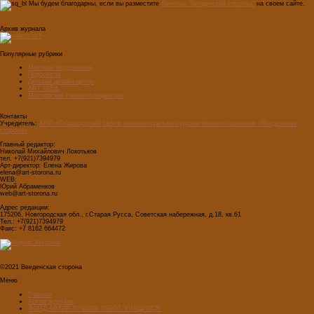
Мы будем благодарны, если вы разместите
баннеры "Введенской стороны"
на своем сайте.
Архив журнала
Популярные рубрики
Мастера модернизма
Педсоветы
Детский дизайн-центр
ART WEB
Мастерская главного редактора
Контакты
Учредитель:
АНО «Старорусский Центр интеллектуально-художественного развития «Введенская
сторона»
Главный редактор:
Николай Михайлович Локотьков
тел. +7(921)7394979
Арт-директор: Елена Жирова
elena@art-storona.ru
WEB:
Юрий Абраменков
web@art-storona.ru
Адрес редакции:
175206, Новгородская обл., г.Старая Русса, Советская набережная, д.18, кв.61
Тел.: +7(921)7394979
Факс: +7 8162 664472
©2021 Введенская сторона
Меню
Главная
Архив журнала
ФОНД-АРХИВ ЛУЧШИХ РАБОТ УЧАЩИХСЯ