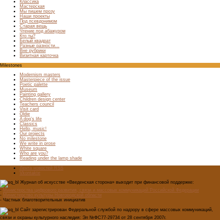
Классика
Мастерская
Мы пишем прозу
Наши проекты
Под псевдонимом
Старая вещь
Чтение под абажуром
Кто ты?
Белый квадрат
Разные разности…
Вне рубрики
Визитная карточка
Milestones
Modernism masters
Masterpiece of the issue
Poetic palette
Museum
Painting gallery
Children design center
Teachers council
Visit card
Oldie
A dog’s life
Classics
Hello, music!
Our projects
No milestone
We write in prose
White square
Who are you?
Reading under the lamp shade
Лента новостей RSS
Vkontakte
Журнал об искусстве «Введенская сторона» выходит при финансовой поддержке:
-
Министерства цифрового развития, связи и массовых коммуникаций Российской Федерации
-
Министерство культуры Новгородской области
- Частных благотворительных инициатив
Сайт зарегистрирован Федеральной службой по надзору в сфере массовых коммуникаций,
связи и охраны культурного наследия: Эл №ФС77-29734 от 28 сентября 2007г.