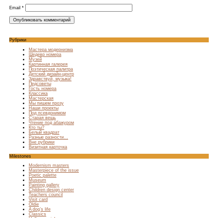
Email
*
Рубрики
Мастера модернизма
Шедевр номера
Музей
Картинная галерея
Поэтическая палитра
Детский дизайн-центр
Здравствуй, музыка!
Педсоветы
Гость номера
Классика
Мастерская
Мы пишем прозу
Наши проекты
Под псевдонимом
Старая вещь
Чтение под абажуром
Кто ты?
Белый квадрат
Разные разности…
Вне рубрики
Визитная карточка
Milestones
Modernism masters
Masterpiece of the issue
Poetic palette
Museum
Painting gallery
Children design center
Teachers council
Visit card
Oldie
A dog’s life
Classics