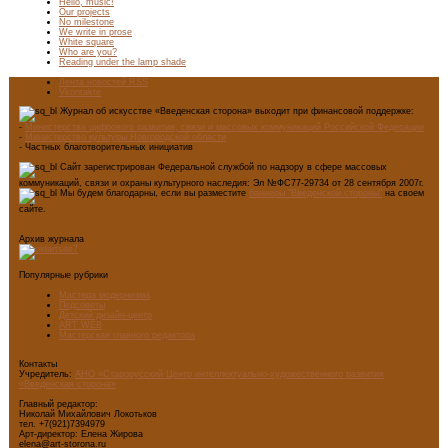
Hello, music!
Our projects
No milestone
We write in prose
White square
Who are you?
Reading under the lamp shade
Лента новостей RSS
Vkontakte
Журнал об искусстве «Введенская сторона» выходит при финансовой поддержке:
-
Министерства цифрового развития, связи и массовых коммуникаций Российской Федерации
-
Министерство культуры Новгородской области
- Частных благотворительных инициатив
Сайт зарегистрирован Федеральной службой по надзору в сфере массовых
коммуникаций, связи и охраны культурного наследия: Эл №ФС77-29734 от 28 сентября 2007г.
Мы будем благодарны, если вы разместите
баннеры "Введенской стороны"
на своем
сайте.
Архив журнала
Популярные рубрики
Мастера модернизма
Педсоветы
Детский дизайн-центр
ART WEB
Мастерская главного редактора
Контакты
Учредитель:
АНО «Старорусский Центр интеллектуально-художественного развития
«Введенская сторона»
Главный редактор:
Николай Михайлович Локотьков
тел. +7(921)7394979
Арт-директор: Елена Жирова
elena@art-storona.ru