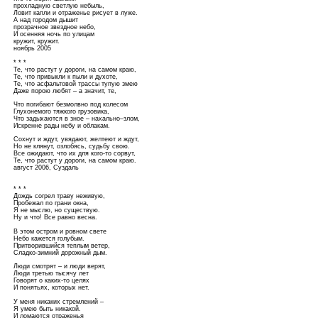
прохладную светлую небыль,
Ловит капли и отраженье рисует в луже.
А над городом дышит
прозрачное звездное небо,
И осенняя ночь по улицам
кружит, кружит.
ноябрь 2005
* * *
Те, что растут у дороги, на самом краю,
Те, что привыкли к пыли и духоте,
Те, что асфальтовой трассы тупую змею
Даже порою любят – а значит, те,
Что погибают безмолвно под колесом
Глухонемого тяжкого грузовика,
Что задыхаются в зное – нахально–злом,
Искренне рады небу и облакам.
Сохнут и ждут, увядают, желтеют и ждут,
Но не клянут, озлобясь, судьбу свою.
Все ожидают, что их для кого-то сорвут,
Те, что растут у дороги, на самом краю.
август 2006, Суздаль
* * *
Дождь согрел траву неживую,
Пробежал по грани окна,
Я не мыслю, но существую.
Ну и что! Все равно весна.
В этом остром и ровном свете
Небо кажется голубым.
Притворившийся теплым ветер,
Сладко-зимний дорожный дым.
Люди смотрят – и люди верят,
Люди третью тысячу лет
Говорят о каких-то целях
И понятьях, которых нет.
У меня никаких стремлений –
Я умею быть никакой.
И ломаются отраженья