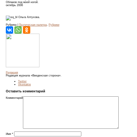
Облаков под моей ногой.
октябрь 2006
Ольга Алтухова.
Рубрика |
Поэтическая палитра
,
Рубрики
Редакция
Редакция журнала «Введенская сторона».
Twitter
Vkontakte
Оставить комментарий
Комментарий
Имя
*