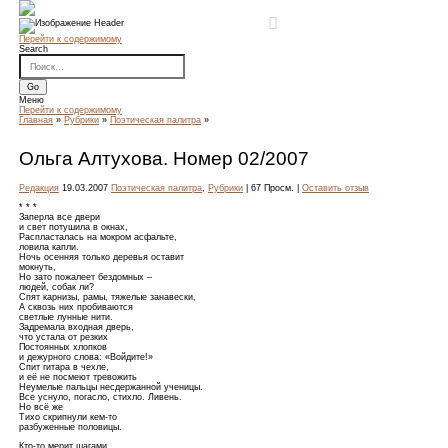
Перейти к содержимому
Search
Меню
Перейти к содержимому
Главная
»
Рубрики
»
Поэтическая палитра
»
Ольга Алтухова. Номер 02/2007
Редакция
19.03.2007
Поэтическая палитра
,
Рубрики
| 67 Просм. |
Оставить отзыв
* * *
Заперла все двери
и свет потушила в окнах,
Распласталась на мокром асфальте,
ловила капли.
Ночь осенняя только деревья оставит
мокнуть,
Но зато пожалеет бездомных –
людей, собак ли?
Спят карнизы, рамы, тяжелые занавески,
А сквозь них пробиваются
светлые лунные нити.
Задремала входная дверь,
что устала от резких
Постоянных хлопков
и дежурного слова: «Войдите!»
Спит гитара в чехле,
и её не посмеют тревожить
Неумелые пальцы несдержанной ученицы.
Все уснуло, погасло, стихло. Ливень.
Но всё же
Тихо скрипнули кем-то
разбуженные половицы.
Кто-то мерит шагами