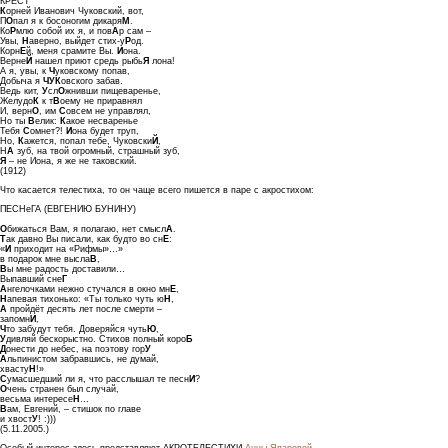
КРЕСТ
К
орней Иванович Чуковский, вот,
П
О
пал я к босоногим дикаря
М
.
Ко
Р
млю собой их я, и пов
А
р сам –
Увы,
Н
аверно, выйдет стих-у
Р
од.
Корн
Е
й, меня срамите Вы.
И
она.
Верне
Й
нашел приют средь рыбь
Я
лона!
А я, увы, к
Ч
уковскому попав,
Добыча я
ЧУК
овского забав.
Ведь кит,
У
сл
О
жнивши пищеваренье,
Желудо
К
к т
В
оему не приравнял
И, верн
О
, им
С
овсем не управлял,
Но ты
В
елик:
К
акое несваренье
Тебя
С
омнет?!
И
она будет труп,
Но,
К
ажется, попал тебе, Чуковски
Й
,
Н
А
зуб, на твой огромный, страшный зуб,
Я
– не Иона, я же не таковский.
(1912)
Что касается телестиха, то он чаще всего пишется в паре с акростихом:
ПЕСНеГА (ЕВГЕНИЮ БУНИНУ)
О
бижаться Вам, я полагаю, нет смысл
А
.
Т
ак давно Вы писали, как будто во сн
Е
:
«
И
приходит на «Рифмы»…»
в подарок мне высла
В
,
В
ы мне радость доставили…
Выпавший сне
Г
А
нгелочками нежно стучался в окно мн
Е
,
Н
апевая тихонько: «Ты только чуть ю
Н
,
А
пройдёт десять лет после смерти –
запомн
И
,
Ч
то забудут тебя. Доверяйся чуть
Ю
,
У
дивляй бескорыстно. Стихов полный коро
Б
Д
онести до небес, на поэтову гор
У
А
льпинистом забравшись, не думай,
хвасту
Н
!»
С
умасшедший ли я, что расслышал те песн
И
?
О
чень странен был случай,
весьма интересе
Н
…
В
ам, Евгений, – стишок по главе
и хвост
У
! :)))
(5.11.2005.)