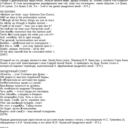
Говоря о диагональных акростихах, нельзя пройти мимо Эдгара Аллана По, точнее сонета «An Enigma»
(«Тайна»). В этом произведении зашифровано имя той, кому оно посвящено, таким образом: 1-я буква
1-й строки, 2-я буква 2-ой, 3-я – 3-ей и так далее (выделено мной – И.Ч.):
AN ENIGMA
«
S
eldom we find», says Solomon Don Dunce,
H
A
lf an idea in the profoundest sonnet.
Th
R
ough all the flimsy things we see at once
As e
A
sily as through a Naples bonnet –
Tras
H
of all trash! – how can a lady don it?
Yet he
A
vier far than your Petrarchan stuff –
Owl-dow
N
y nonsense that the faintest puff
Twirls i
N
to trunk-paper the while you con it?»
And, verit
A
bly, Sol is right enough.
The genera
L
tuckermanities are arrant
Bubbles – eph
E
meral and so transparent –
But this is, no
W
, – you may depend upon it –
Stable, opaque,
I
mmortal – all by dint
Of the dear name
S
that lie concealed within ‘t.
(1847)
Отгадкой на эту загадку является имя: Sarah Anna Lewis. Перевод В.Я. Брюсова, у которого Сара Анна
Льюис в русской транскрипции стала Саррой Анной Лиуйс, я приводить не буду. Более точен и
интересен вариант перевода, выполненный А. Щербаковым (выделено мной – И.Ч.):
ЗАГАДОЧНЫЙ СОНЕТ
«
С
онеты, – учит Соломон дон Дукка, –
Н
А
редкость мыслью подлинной бедны,
В п
Р
озрачном их ничтожестве видны
Хит
Р
осплетенья зауми со скукой.
Крас
А
вицы чураться их должны.
Их пон
А
прасну выдумал Петрарка.
Чуть ду
Н
ь — и все труды его насмарку.
Они смеш
Н
ы, слащавы и бледны».
Не возраж
А
ю Солу. Хоть и зол он,
Но прав. Ско
Л
ь часто, изумляя свет,
Убог, как мыл
Ь
ный пузырёк, сонет.
Не этот, я наде
Ю
сь. Тайны полон,
Он будет, вечен
И
неколебим,
Беречь свой смы
С
л – ваш милый псевдоним.
(1976)
Первым диагональным акростихом на русском языке можно считать стихотворение Н.С. Гумилёва (!),
обращенное к К.И. Чуковскому и его жене М.И. Чуковской (выделено мной – И.Ч.):