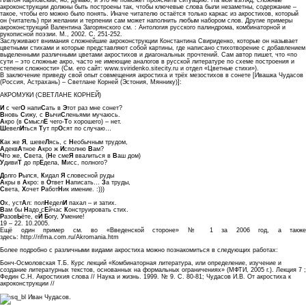
акроконструкции должны быть построены так, чтобы ключевые слова были незаметны, содержание –
такое, чтобы его можно было понять. Иначе читателю остаётся только каркас из акростихов, который
он (читатель) при желании и терпении сам может наполнить любым набором слов. Другие примеры
акроконструкций Валентина Загорянского см. : Антология русского палиндрома, комбинаторной и
рукописной поэзии. М., 2002. С. 251-252.
Заслуживают внимания сложнейшие акроконструкции Константина Свириденко, которые он называет
цветными стихами и которые представляют собой картины, где написано стихотворение с добавлением
выделенными различными цветами акростихов и диагональных прочтений. Сам автор пишет, что «по
сути – это сложные акро, часто не имеющие аналогов в русской литературе по схеме построения и
степени сложности» (См. его сайт: www.sviridenko.sitecity.ru и отдел «Цветные стихи»).
В заключение приведу свой опыт совмещения акростиха и трёх мезостихов в сонете [Ивашка Чудасов
(Россия, Астрахань) – Светлане Корней (Эстония, Мяннику)]:
АКРОМУКИ (СВЕТЛАНЕ КОРНЕЙ)
И
с чег
О
напи
С
ать в
Э
тот раз мне сонет?
В
новь
С
ижу, с
В
ычи
С
леньями мучаюсь.
А
кро (в
С
мысл
Е
чего-
Т
о хорошего) – нет.
Ш
евел
И
ться
Т
ут пр
О
сят по случаю…
К
ак же
Я
, шеве
Л
ясь, с
Н
еобычным трудом,
А
декв
А
тное
А
кро ж
И
сполню
В
ам?
Ч
то же,
С
вета, (
Н
е сме
Я
ввалиться в
В
аш дом)
У
диви
Т
до пр
Е
дела,
М
исс, полного?
Д
олго
Р
ылся,
К
идал
Я
словесной руды
А
кры в
А
кро: в
О
твет
Н
аписать…
З
а труды,
С
вета,
Х
очет
Р
абот
Н
ик имение. :)))
О
х, уст
А
л: пол
Н
едел
И
пахал – и затих.
В
ам бы
Н
адо с
Е
йчас
К
онструировать стих.
Р
азов
Ь
ёте, е
Й
Б
огу,
У
мение!
19 – 22. 10.2005.
Ещё один пример см. во «Введенской стороне» № 1 за 2006 год, а также
здесь: http://rifma.com.ru/Akromania.htm
Более подробно с различными видами акростиха можно познакомиться в следующих работах:
Бонч-Осмоловская Т.Б. Курс лекций «Комбинаторная литература, или определение, изучение и
создание литературных текстов, основанных на формальных ограничениях» (МФТИ, 2005 г.). Лекция 7 ;
Федин С.Н. Акростихия слова // Наука и жизнь. 1999. № 9. С. 80-81; Чудасов И.В. От акростиха к
акроконструкции //
Иван Чудасов.