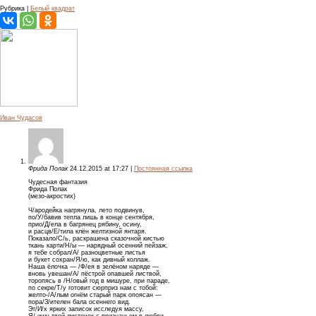
Рубрика |
Белый квадрат
Иван Чудасов
Фрида Полак
24.12.2015
at
17:27
|
Постоянная ссылка
Чудесная фантазия
Фрида Полак
(мезо-акростих)
Ч/ародейка нагрянула, лето подвинув,
по/У/бавив тепла лишь в конце сентября,
прио/Д/ела в багрянец рябину, осину,
и расцв/Е/тила клён желтизной янтаря.
Показало/С/ь, раскрашена сказочной кистью
ткань карти/Н/ы — нарядный осенний пейзаж,
я тебе собрал/А/ разноцветные листья
и букет сохран/Я/ю, как дивный коллаж.
Наша ёлочка — /Ф/ея в зелёном наряде —
вновь увешан/А/ пёстрой опавшей листвой,
торопясь в /Н/овый год в мишуре, при параде,
по секре/Т/у готовит сюрприз нам с тобой:
желто-/А/лым огнём старый парк опоясан —
пора/З/ителен бала осеннего вид.
Эт/И/х ярких записок исследуя массу,
Я/ ищу твой листочек с признаньем в любви.