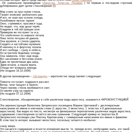
Особый интерес здесь представляют АКРОТЕЛЕСТИХИ
Анны Япаровой
. Её уникальное произведение
«Акростих. Телестих. Поэмма»
) по первым и последним строчка
дублированно даёт целое стихотворение (!):
Мир утаен за хрусталем стекла,
Творит иллюзию заоблачного рая.
И вот, не зная про осенни холода,
Назойливую мухою тараня
Окно, стремимся, просимся туда,
Не ведая, что, жар души теряя,
Хладеем в той абстракции огня.
Примером же послужит та оса,
Что озабоченно по комнате летала
Пока тепло печурка ей давала.
Она кружила, в стекла ударяла,
Сердито и настойчиво жужжала
И наконец-то в форточку попала.
И вот свобода – сразу в небеса,
Но встретили бедняжку холода.
Она замерзла, плюс еще вода.
Вот насекомое в бессилии упало,
Едва ли пролетевши два шага.
Эдем искала, а нашла врата,
Откуда нет возврата никогда.
(Не позднее 16.10.2006)
В другом произведении –
«Эстрандо»
– акротелестих представляет следующее:
Темнота отступает, подкрался рассвет,
Ветер, тени танцуют в балете.
Через призму стекла пробивается свет,
Оставляя узор на паркете.
(Не позднее 07.12.2006)
Стихотворение, объединяющее в себе различные виды акростиха, называется
АКРОКОНСТУКЦИЕЙ
.
Эта акроконструкция Валентина Загорянского посвящена Марине Цветаевой с десятикратным
написанием её имени в ключевом слове (1 акростих, 2 мезостиха, 1 телестих и 6 диагональных
акростихов). Как видно из текста, несмотря на филигранное переплетение различных видов акростиха,
содержание стихотворения остаётся весьма туманным. Следующий пример из творчества В.
Загорянского посвящён уже Платону Карповскому с семикратным написанием его имени и фамилии:
В этом тексте интерес вызывают мезостихи, поскольку читаются необычно:
снизу вверх.
Что касается содержания и ясности изложения мысли, то, прежде всего, необходимо знать, кто такой
Платон Карповский, но, думаю, и это не поможет прояснить ситуацию. На мой взгляд, сложные