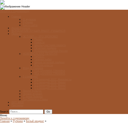
Перейти к содержимому
Главная
О журнале
Рубрики
Карта сайта
Архив журнала
ФОНД-АРХИВ ЛУЧШИХ РАБОТ УЧАЩИХСЯ
Проекты
ЭСТАМП — ЭТО ЗДÓРОВО!
Проект
Новости
Школы-участники проекта
Печатная графика
Художники-графики России
НОВГОРОДСКАЯ ПЕЧАТНЯ
ПРОЕКТ
Галерея работ
Школа печатной графики
Мастер-классы
Фонд Д. Гранина
ГОД ДАНИИЛА ГРАНИНА
ВЕК ДАНИИЛА ГРАНИНА
5 стипендий
5 Стипендий 2017. Финалисты
5 Стипендий 2016. Финал
5 Стипендий 2015. Финал
5 Стипендий 2014. Финал
Диалог Культур
Подари журнал!
С Днём Победы!
Год Памяти и Славы
ART WEB
Партнеры
Search
Меню
Перейти к содержимому
Главная
»
Рубрики
»
Белый квадрат
»