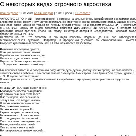
О некоторых видах строчного акростиха
Иван Чудасов
19.03.2007
Белый квадрат
| 2 081 Просм. |
1 Response
АКРОСТИХ СТРОЧНЫЙ – стихотворение, в котором начальные буквы каждой строки составляют имя,
слово или (реже) фразу. Получается вертикальное прочтение как бы спрятанного слова. Однако писать
ключевое слово можно не только по первым буквам строки, но и средним (МЕЗОСТИХ) и конечным
(ТЕЛЕСТИХ). Одним из видов акростиха является ДИАГОНАЛЬНЫЙ АКРОСТИХ, в котором по
диагонали можно прочесть слово или фразу. Некоторые авторы и исследователи называют такое
прочтение ЛАБИРИНТОМ.
Несмотря на то, что акростих и его виды известны издавна, до сих пор наблюдается
терминологическая путаница. Например, в прекрасном учебнике по стихосложению Тимофея
Скоренко диагональный акростих «ЛЮБОВЬ» называется мезостихом:
Л
ишённые последнего приюта,
По
ю
щие величественно гимны,
Пара
б
олой мы движемся на юг, но
На юге х
о
лода, и иже с ними.
Вершится
В
алтассаров скорый пир…
…Осудит нас л
ь
виноголовый мир.
Как поясняет автор: «По содержанию получается дурь дурью (потому как экспромт), но зато наискось
читается слово «любовь». Оно составлено из 1-ой буквы 1-ой строки, 3-ей буквы 2-ой строки, далее 5,
7, 9, 11 буквы соответственно.
В некоторых мезостихах буквами считаются и пробелы». Ещё пример из творчества белорусского
автора:
МЕЗОСТИХ «БАЛКОН НАПРОТИВ»
Б
равадой ты всегда был грешен,
Д
а
только был ли в этом толк?
Вы
л
ты порой, как серый волк,
Тос
к
уя так, что воздух нежный
В вис
о
к колол стальной иглой...
Она, со
н
етами томима,
Читала
н
овый сборник По,
Карниз р
а
сцвёл, а ты всё под
Балконом
п
ел. Но пел ты мимо.
Вот так дво
р
нягой стал герой.
Смотри в окн
о
: она прелестна,
Но не дано ей с
т
ать твоей,
Она во тьме чуж
и
х аллей.
Но ты пронзаешь
в
оздух песней...