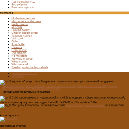
Разные разности…
Вне рубрики
Визитная карточка
Milestones
Modernism masters
Masterpiece of the issue
Poetic palette
Museum
Painting gallery
Children design center
Teachers council
Visit card
Oldie
A dog’s life
Classics
Hello, music!
Our projects
No milestone
We write in prose
White square
Who are you?
Reading under the lamp shade
Лента новостей RSS
Vkontakte
Журнал об искусстве «Введенская сторона» выходит при финансовой поддержке:
-
Министерства цифрового развития, связи и массовых коммуникаций Российской Федерации
-
Министерство культуры Новгородской области
- Частных благотворительных инициатив
Сайт зарегистрирован Федеральной службой по надзору в сфере массовых коммуникаций,
связи и охраны культурного наследия: Эл №ФС77-29734 от 28 сентября 2007г.
Мы будем благодарны, если вы разместите
баннеры "Введенской стороны"
на своем сайте.
Архив журнала
Популярные рубрики