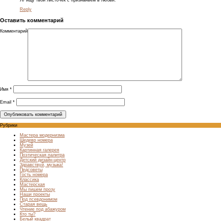
Reply
Оставить комментарий
Комментарий
Имя
*
Email
*
Рубрики
Мастера модернизма
Шедевр номера
Музей
Картинная галерея
Поэтическая палитра
Детский дизайн-центр
Здравствуй, музыка!
Педсоветы
Гость номера
Классика
Мастерская
Мы пишем прозу
Наши проекты
Под псевдонимом
Старая вещь
Чтение под абажуром
Кто ты?
Белый квадрат