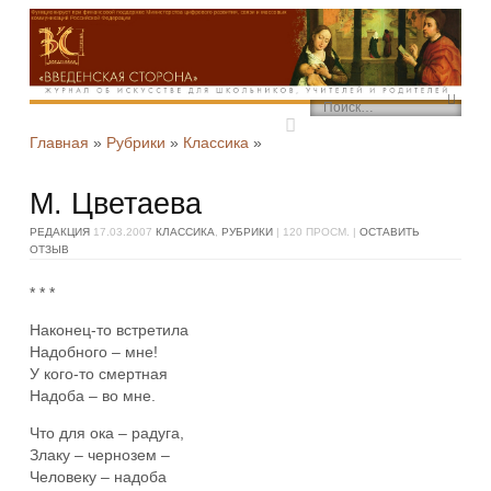
Search
Перейти к содержимому
Меню
Перейти к содержимому
Главная
»
Рубрики
»
Классика
»
М. Цветаева
РЕДАКЦИЯ
17.03.2007
КЛАССИКА
,
РУБРИКИ
| 120 ПРОСМ. |
ОСТАВИТЬ
ОТЗЫВ
* * *
Наконец-то встретила
Надобного – мне!
У кого-то смертная
Надоба – во мне.
Что для ока – радуга,
Злаку – чернозем –
Человеку – надоба