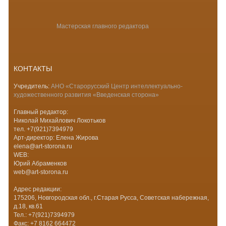
Мастерская главного редактора
КОНТАКТЫ
Учредитель:
АНО «Старорусский Центр интеллектуально-
художественного развития «Введенская сторона»
Главный редактор:
Николай Михайлович Локотьков
тел. +7(921)7394979
Арт-директор: Елена Жирова
elena@art-storona.ru
WEB:
Юрий Абраменков
web@art-storona.ru
Адрес редакции:
175206, Новгородская обл., г.Старая Русса, Советская набережная,
д.18, кв.61
Тел.: +7(921)7394979
Факс: +7 8162 664472