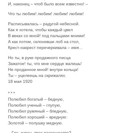
И, наконец – чтоб было всем известно! –
Что ты любим! любим! любим! любим!
Расписывалась – радугой небесной.
Как я хотела, чтобы каждый цвел
В веках со мной! под пальцами моими!
А как потом, склонивши лоб на стол,
Крест-накрест перечеркивала – имя...
Но ты, в руке продажного писца
Зажатое! ты, что мне сердце жалишь!
Не проданное мной! внутри кольца!
Ты – уцелеешь на скрижалях.
18 мая 1920
* * *
Полюбил богатый – бедную,
Полюбил ученый – глупую,
Полюбил румяный – бледную,
Полюбил хороший – вредную:
Золотой – полушку медную.
– Где, купец, твое роскошество?