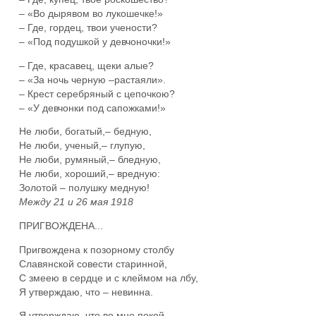
– «Во дырявом во лукошечке!»
– Где, гордец, твои учености?
– «Под подушкой у девчоночки!»
– Где, красавец, щеки алые?
– «За ночь черную –растаяли».
– Крест серебряный с цепочкою?
– «У девчонки под сапожками!»
Не люби, богатый,– бедную,
Не люби, ученый,– глупую,
Не люби, румяный,– бледную,
Не люби, хороший,– вредную:
Золотой – полушку медную!
Между 21 и 26 мая 1918
ПРИГВОЖДЕНА...
Пригвождена к позорному столбу
Славянской совести старинной,
С змеею в сердце и с клеймом на лбу,
Я утверждаю, что – невинна.
Я утверждаю, что во мне покой