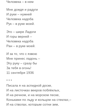
Человека – в нем
Мне дождя и радуги
И руки – нужней
Человека надоба
Рук – в руке моей.
Это – шире Ладоги
И горы верней –
Человека надоба
Ран – в руке моей.
И за то, что с язвою
Мне принес ладонь –
Эту руку – сразу бы
За тебя в огонь!
11 сентября 1936
* * *
Писала я на аспидной доске,
И на листочках вееров поблёклых,
И на речном, и на морском песке,
Коньками по льду и кольцом на стеклах,–
И на стволах, которым сотни зим,