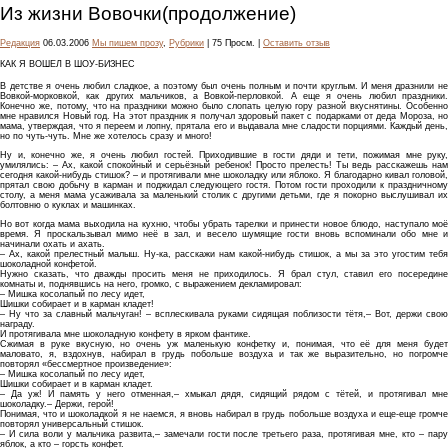
Из жизни Вовочки(продолжение)
Редакция
06.03.2006
Мы пишем прозу
,
Рубрики
| 75 Просм. |
Оставить отзыв
КАК Я ВОШЕЛ В ШОУ-БИЗНЕС
В детстве я очень любил сладкое, а поэтому был очень полным и почти круглым. И меня дразнили не
Вовкой-морковкой, как других мальчиков, а Вовкой-перловкой. А еще я очень любил праздники.
Конечно же, потому, что на праздники можно было слопать целую гору разной вкуснятины. Особенно
мне нравился Новый год. На этот праздник я получал здоровый пакет с подарками от деда Мороза, но
мама, утверждая, что я переем и лопну, прятала его и выдавала мне сладости порциями. Каждый день,
но по чуть-чуть. Мне же хотелось сразу и много!
Ну и, конечно же, я очень любил гостей. Приходившие в гости дяди и тети, пожимая мне руку,
умилялись: – Ах, какой спокойный и серьёзный ребенок! Просто прелесть! Ты ведь расскажешь нам
сегодня какой-нибудь стишок? – и протягивали мне шоколадку или яблоко. Я благодарно кивал головой,
прятал свою добычу в карман и поджидал следующего гостя. Потом гости проходили к праздничному
столу, а меня мама усаживала за маленький столик с другими детьми, где я покорно выслушивал их
болтовню о куклах и машинках.
Но вот когда мама выходила на кухню, чтобы убрать тарелки и принести новое блюдо, наступало моё
время. Я проскальзывал мимо неё в зал, и весело шумящие гости вновь вспоминали обо мне и
начинали охать и ахать.
– Ах, какой прелестный малыш. Ну-ка, расскажи нам какой-нибудь стишок, а мы за это угостим тебя
шоколадной конфетой.
Нужно сказать, что дважды просить меня не приходилось. Я брал стул, ставил его посередине
комнаты и, поднявшись на него, громко, с выражением декламировал:
– Мишка косолапый по лесу идет,
Шишки собирает и в карман кладет!
– Ну что за славный мальчуган! – всплескивала руками сидящая поблизости тётя,– Вот, держи свою
награду.
И протягивала мне шоколадную конфету в ярком фантике.
Сжимая в руке вкусную, но очень уж маленькую конфетку и, понимая, что её для меня будет
маловато, я, вздохнув, набирал в грудь побольше воздуха и так же выразительно, но погромче
повторял «бессмертное произведение»:
– Мишка косолапый по лесу идет,
Шишки собирает и в карман кладет.
– Да уж! И память у него отменная,– хмыкал дядя, сидящий рядом с тётей, и протягивал мне
шоколадку.– Держи, герой!
Понимая, что и шоколадкой я не наемся, я вновь набирал в грудь побольше воздуха и еще-еще громче
повторял универсальный стишок.
– И сила воли у мальчика развита,– замечали гости после третьего раза, протягивая мне, кто – пару
яблок, а кто – горсть конфет.