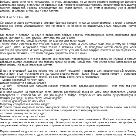
Вобщем, даже если гости попадались не очень догадливые, то уж после десятого повторения детского
шлягера про мишку, я получал от ошарашенных таким искрометным талантом почитателей большущую
тарелку сладостей. Правда, впоследствии они стали хитрее, но об этом я расскажу уже в другой
истории. В истории о том, как я стал поэтом.
КАК Я СТАЛ ПОЭТОМ
Со времени моего вступления в мир шоу-бизнеса прошло не так уж много времени, а гости, с каждым
разом всё более убеждающиеся, что так просто им от меня не отделаться, стали применять новую
тактику.
Как только я вставал на стул и произносил первую строчку стихотворения, гости, перебивая друг
друга, кричали: «Э, нет, дружок. Этот стих мы уже знаем».
Я пробовал начать новый «шедевр», но они кричали то же самое.
Так как запас известных мне стишков был не очень велик, а учить новые было лень (к тому же я тогда
не умел читать и заучивал стихи только с маминых слов), то поведение гостей стало для меня
настоящей трагедией. И даже выданная в качестве утешительного подарка конфета не могла развеять
моей грусти. Казалось, что моим сладким триумфам пришел конец.
Однако отчаиваться я не стал. Можете мне поверить, что ребенком я был совсем не глупым, а потому
довольно быстро сообразил, что гораздо проще сочинить новый стих, чем среди всего написанного до
меня искать что-то не известное гостям.
И вот, в очередной раз (не помню уже на какой праздник) я вошел в зал, переполненный гостями,
молча взял стул, установил его на самом видном месте. Залез. Гордо подняв голову и осмотрев
притихших от неожиданности гостей, во всю мощь своих легких прокричал:
– Мишка косолапый по лесу идет,
Шишки собирает и в карман кладет.
– Э, нет, – погрозив мне пальцем сказала строгая тетя, доедающая пирожное,– этот стих мы уже
слышали!
И в этот момент, на удивление всем, вместо растерянной мины на моем лице появляется улыбка
победителя. Я совсем так же, как это видел в театре, отбросив со лба якобы существующую и
мешающую прядь, выдаю свету новый шедевр:
– Зайчик длинноухий по лесу идет,
Морковку собирает и в карман кладет!
И стоило только кому-то из гостей заикнуться, что и этот стишок ему вроде бы чем-то знаком, как в бой
в качестве тяжелой артиллерии пошел новый экспромт моего литературного гения:
– Слоник длинноухий по лесу идет,
Бананы собирает и тут же их жуёт.
Затем место слоника занимали котик, пёсик, тигренок, мышонок, пингвинёнок. Вобщем, я продолжал до
тех пор, пока на столе не оказалось двух большущих тарелок сладостей: одна – в качестве трофея за
сегодняшнюю победу, а вторая – как откупные за моё прошлое позорное поражение.
Переполненный гордости, я слез со стула и, захватив тарелки, умчался с ними в свою комнату. Там я,
спрятавшись под столом, с удовольствием слопал доставшуюся мне с таким трудом награду. А ночью,