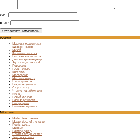
Имя
*
Email
*
Рубрики
Мастера модернизма
Шедевр номера
Музей
Картинная галерея
Поэтическая палитра
Детский дизайн-центр
Здравствуй, музыка!
Педсоветы
Гость номера
Классика
Мастерская
Мы пишем прозу
Наши проекты
Под псевдонимом
Старая вещь
Чтение под абажуром
Кто ты?
Белый квадрат
Разные разности…
Вне рубрики
Визитная карточка
Milestones
Modernism masters
Masterpiece of the issue
Poetic palette
Museum
Painting gallery
Children design center
Teachers council