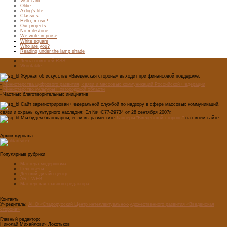
Visit card
Oldie
A dog’s life
Classics
Hello, music!
Our projects
No milestone
We write in prose
White square
Who are you?
Reading under the lamp shade
Лента новостей RSS
Vkontakte
Журнал об искусстве «Введенская сторона» выходит при финансовой поддержке:
-
Министерства цифрового развития, связи и массовых коммуникаций Российской Федерации
-
Министерство культуры Новгородской области
- Частных благотворительных инициатив
Сайт зарегистрирован Федеральной службой по надзору в сфере массовых коммуникаций,
связи и охраны культурного наследия: Эл №ФС77-29734 от 28 сентября 2007г.
Мы будем благодарны, если вы разместите
баннеры "Введенской стороны"
на своем сайте.
Архив журнала
Популярные рубрики
Мастера модернизма
Педсоветы
Детский дизайн-центр
ART WEB
Мастерская главного редактора
Контакты
Учредитель:
АНО «Старорусский Центр интеллектуально-художественного развития «Введенская
сторона»
Главный редактор:
Николай Михайлович Локотьков