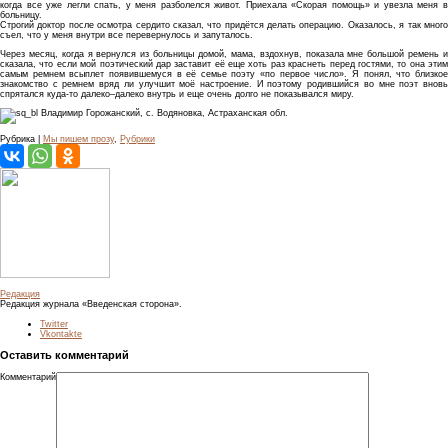
когда все уже легли спать, у меня разболелся живот. Приехала «Скорая помощь» и увезла меня в
больницу.
Строгий доктор после осмотра сердито сказал, что придётся делать операцию. Оказалось, я так много
съел, что у меня внутри все перевернулось и запуталось.
Через месяц, когда я вернулся из больницы домой, мама, вздохнув, показала мне большой ремень и
сказала, что если мой поэтический дар заставит её еще хоть раз краснеть перед гостями, то она этим
самым ремнем всыплет появившемуся в её семье поэту «по первое число». Я понял, что близкое
знакомство с ремнем вряд ли улучшит моё настроение. И поэтому родившийся во мне поэт вновь
спрятался куда-то далеко–далеко внутрь и еще очень долго не показывался миру.
Владимир Горожанский, с. Водяновка, Астраханская обл.
Рубрика |
Мы пишем прозу
,
Рубрики
Редакция
Редакция журнала «Введенская сторона».
Twitter
Vkontakte
Оставить комментарий
Комментарий