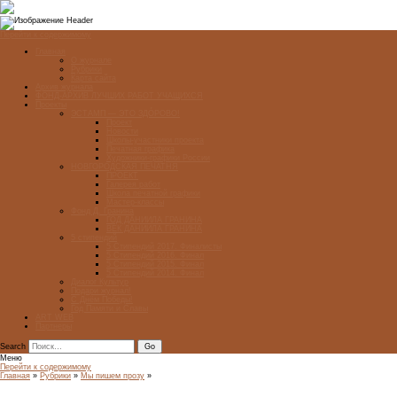
Перейти к содержимому
Главная
О журнале
Рубрики
Карта сайта
Архив журнала
ФОНД-АРХИВ ЛУЧШИХ РАБОТ УЧАЩИХСЯ
Проекты
ЭСТАМП — ЭТО ЗДÓРОВО!
Проект
Новости
Школы-участники проекта
Печатная графика
Художники-графики России
НОВГОРОДСКАЯ ПЕЧАТНЯ
ПРОЕКТ
Галерея работ
Школа печатной графики
Мастер-классы
Фонд Д. Гранина
ГОД ДАНИИЛА ГРАНИНА
ВЕК ДАНИИЛА ГРАНИНА
5 стипендий
5 Стипендий 2017. Финалисты
5 Стипендий 2016. Финал
5 Стипендий 2015. Финал
5 Стипендий 2014. Финал
Диалог Культур
Подари журнал!
С Днём Победы!
Год Памяти и Славы
ART WEB
Партнеры
Search
Меню
Перейти к содержимому
Главная
»
Рубрики
»
Мы пишем прозу
»