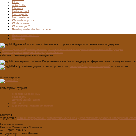
Oldie
A dog’s life
Classics
Hello, music!
Our projects
No milestone
We write in prose
White square
Who are you?
Reading under the lamp shade
Лента новостей RSS
Vkontakte
Журнал об искусстве «Введенская сторона» выходит при финансовой поддержке:
-
Министерства цифрового развития, связи и массовых коммуникаций Российской Федерации
-
Министерство культуры Новгородской области
- Частных благотворительных инициатив
Сайт зарегистрирован Федеральной службой по надзору в сфере массовых коммуникаций, свя
Мы будем благодарны, если вы разместите
баннеры "Введенской стороны"
на своем сайте.
Архив журнала
Популярные рубрики
Мастера модернизма
Педсоветы
Детский дизайн-центр
ART WEB
Мастерская главного редактора
Контакты
Учредитель:
АНО «Старорусский Центр интеллектуально-художественного развития «Введенская стор
Главный редактор:
Николай Михайлович Локотьков
тел. +7(921)7394979
Арт-директор: Елена Жирова