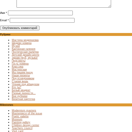
Имя
*
Email
*
Рубрики
Мастера модернизма
Шедевр номера
Музей
Картинная галерея
Поэтическая палитра
Детский дизайн-центр
Здравствуй, музыка!
Педсоветы
Гость номера
Классика
Мастерская
Мы пишем прозу
Наши проекты
Под псевдонимом
Старая вещь
Чтение под абажуром
Кто ты?
Белый квадрат
Разные разности…
Вне рубрики
Визитная карточка
Milestones
Modernism masters
Masterpiece of the issue
Poetic palette
Museum
Painting gallery
Children design center
Teachers council
Visit card