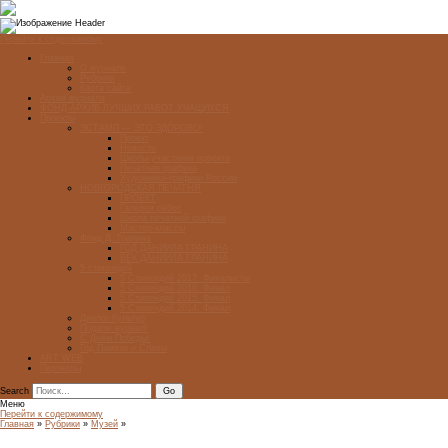
Перейти к содержимому
Главная
О журнале
Рубрики
Карта сайта
Архив журнала
ФОНД-АРХИВ ЛУЧШИХ РАБОТ УЧАЩИХСЯ
Проекты
ЭСТАМП — ЭТО ЗДÓРОВО!
Проект
Новости
Школы-участники проекта
Печатная графика
Художники-графики России
НОВГОРОДСКАЯ ПЕЧАТНЯ
ПРОЕКТ
Галерея работ
Школа печатной графики
Мастер-классы
Фонд Д. Гранина
ГОД ДАНИИЛА ГРАНИНА
ВЕК ДАНИИЛА ГРАНИНА
5 стипендий
5 Стипендий 2017. Финалисты
5 Стипендий 2016. Финал
5 Стипендий 2015. Финал
5 Стипендий 2014. Финал
Диалог Культур
Подари журнал!
С Днём Победы!
Год Памяти и Славы
ART WEB
Партнеры
Search
Меню
Перейти к содержимому
Главная
»
Рубрики
»
Музей
»