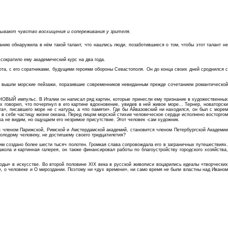
ызывают чувство восхищения и сопереживания у зрителя.
нию обнаружила в нём такой талант, что нашлись люди, позаботившиеся о том, чтобы этот талант не
сократило ему академический курс на два года.
та, с его соратниками, будущими героями обороны Севастополя. Он до конца своих дней сроднился с
сти вышли морские пейзажи, поразившие современников невиданным прежде сочетанием романтической
 НОВЫЙ импульс. В Италии он написал ряд картин, которые принесли ему признание в художественных
говорил, что почерпнул в его картине вдохновение, увидев в ней живое море... Тернер, новаторски
а», писавшего море не с натуры, а «по памяти». Где бы Айвазовский ни находился, он был с морем
 в себе частицу жизни океана. Перед лицом морской стихии человеческое сердце исполнено восторгом
ка не видим, но ощущаем его незримое присутствие. Этот человек -сам художник.
я членом Парижской, Римской и Амстердамской академий, становится членом Петербургской Академии
молодому человеку, не достигшему своего тридцатилетия?
им создано более шести тысяч полотен. Громкая слава сопровождала его в заграничных путешествиях.
ола и картинная галерея, он также финансировал работы по благоустройству городского хозяйства,
моды» в искусстве. Во второй половине XIX века в русской живописи воцарились идеалы «творческих
е, о человеке и О мироздании. Поэтому ни «дух времени», ни само время не были властны над Иваном