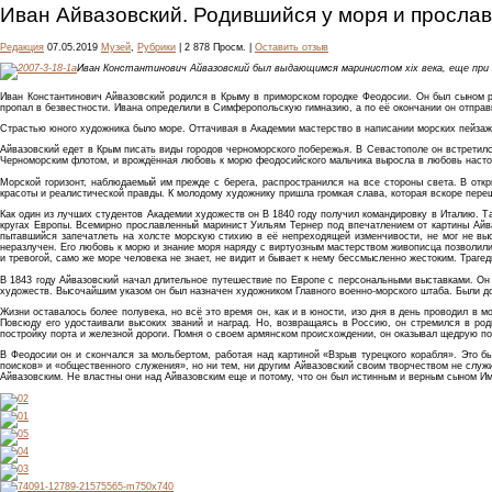
Иван Айвазовский. Родившийся у моря и просла
Редакция
07.05.2019
Музей
,
Рубрики
| 2 878 Просм. |
Оставить отзыв
Иван Константинович Айвазовский был выдающимся маринистом хiх века, еще при ж
Иван Константинович Айвазовский родился в Крыму в приморском городке Феодосии. Он был сыном ра
пропал в безвестности. Ивана определили в Симферопольскую гимназию, а по её окончании он отправи
Страстью юного художника было море. Оттачивая в Академии мастерство в написании морских пейзаже
Айвазовский едет в Крым писать виды городов черноморского побережья. В Севастополе он встретил
Черноморским флотом, и врождённая любовь к морю феодосийского мальчика выросла в любовь насто
Морской горизонт, наблюдаемый им прежде с берега, распространился на все стороны света. В отк
красоты и реалистической правды. К молодому художнику пришла громкая слава, которая вскоре пере
Как один из лучших студентов Академии художеств он В 1840 году получил командировку в Италию. 
кругах Европы. Всемирно прославленный маринист Уильям Тернер под впечатлением от картины Айваз
пытавшийся запечатлеть на холсте морскую стихию в её непреходящей изменчивости, не мог не выск
неразлучен. Его любовь к морю и знание моря наряду с виртуозным мастерством живописца позволили
и тревогой, само же море человека не знает, не видит и бывает к нему бессмысленно жестоким. Траг
В 1843 году Айвазовский начал длительное путешествие по Европе с персональными выставками. Он
художеств. Высочайшим указом он был назначен художником Главного военно-морского штаба. Были дос
Жизни оставалось более полувека, но всё это время он, как и в юности, изо дня в день проводил в 
Повсюду его удостаивали высоких званий и наград. Но, возвращаясь в Россию, он стремился в род
постройку порта и железной дороги. Помня о своем армянском происхождении, он оказывал щедрую п
В Феодосии он и скончался за мольбертом, работая над картиной «Взрыв турецкого корабля». Это б
поисков» и «общественного служения», но ни тем, ни другим Айвазовский своим творчеством не служи
Айвазовским. Не властны они над Айвазовским еще и потому, что он был истинным и верным сыном Имп