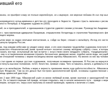
вивший его
изни, он приобрел славу не только европейскую, но и мировую. его морские пейзажи до сих пор в
зорившегося купца-армянина и детство его проходило в бедности. Однако страсть мальчика к рисова
лся в Петербург, в Академию художеств (1833).
й, он и преподавателей, и однокашников-студентов удивлял своими успехами. Руководство Академии 
ся с прославленным адмиралом Лазаревым, открывателем Антарктиды и строителем Черноморского фло
ящего моряка.
рытом море он жадно впитывал впечатления, а, сойдя на берег, спешил к мольберту. Из-под его ки
шагнула пределы России.
Там, под новыми небесами он увидел новое море, и его неиссякаемое трудолюбие художника получило
овского «Неаполитанский залив лунной ночью» посвятил своему молодому собрату стихи, в которых 
азать восторг, испытанный им при встрече с искусством своего младшего собрата, «традиционалист
 ему в остановленном мгновении отразить бесконечное движение жизни, подобно капле воды, несущей
едии отношений человека с морем посвящены многие картины Айвазовского. На многих из них мы челове
 стал одним из первых русских художников, получивших всемирное признание. В Россию он вернулс
тигнуты высокое положение, почёт, богатство, громкая слава. Чего оставалось желать и добиваться 
море и за мольбертом. Любовь к морю и верность призванию явили чудо работоспособности. Айвазовск
ную Феодосию. Там на его деньги был построен археологический музей, основаны художественная шк
омощь армянской диаспоре.
ыло 2 мая 1900 года. Айвазовский ушёл из жизни любимый всеми, кроме знатоков и законодателей «
л. Он оставался верным той правде, которая открылась ему в начале жизненного пути - правде о мор
ерии, которая его, нерусского мальчика из южной провинции, привела к величию и славе.