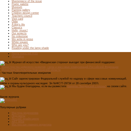
Masterpiece of the issue
Poetic palette
Museum
Painting gallery
Children design center
Teachers council
Visit card
Oldie
A dog’s life
Classics
Hello, music!
Our projects
No milestone
We write in prose
White square
Who are you?
Reading under the lamp shade
Лента новостей RSS
Vkontakte
Журнал об искусстве «Введенская сторона» выходит при финансовой поддержке:
-
Министерства цифрового развития, связи и массовых коммуникаций Российской Федерации
-
Министерство культуры Новгородской области
- Частных благотворительных инициатив
Сайт зарегистрирован Федеральной службой по надзору в сфере массовых коммуникаций,
связи и охраны культурного наследия: Эл №ФС77-29734 от 28 сентября 2007г.
Мы будем благодарны, если вы разместите
баннеры "Введенской стороны"
на своем сайте.
Архив журнала
Популярные рубрики
Мастера модернизма
Педсоветы
Детский дизайн-центр
ART WEB
Мастерская главного редактора