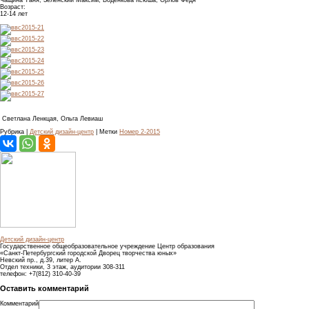
Чащина Таня, Зеленский Максим, Воденкова Ксюша, Орлов Федя
Возраст:
12-14 лет
Светлана Ленкцая, Ольга Левиаш
Рубрика |
Детский дизайн-центр
| Метки
Номер 2-2015
Детский дизайн-центр
Государственное общеобразовательное учреждение Центр образования
«Санкт-Петербургский городской Дворец творчества юных»
Невский пр., д.39, литер А.
Отдел техники, 3 этаж, аудитории 308-311
телефон: +7(812) 310-40-39
Оставить комментарий
Комментарий