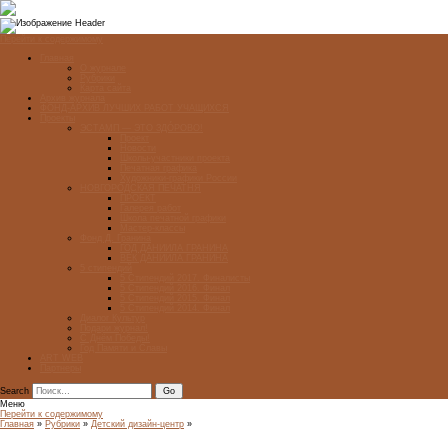
Перейти к содержимому
Главная
О журнале
Рубрики
Карта сайта
Архив журнала
ФОНД-АРХИВ ЛУЧШИХ РАБОТ УЧАЩИХСЯ
Проекты
ЭСТАМП — ЭТО ЗДÓРОВО!
Проект
Новости
Школы-участники проекта
Печатная графика
Художники-графики России
НОВГОРОДСКАЯ ПЕЧАТНЯ
ПРОЕКТ
Галерея работ
Школа печатной графики
Мастер-классы
Фонд Д. Гранина
ГОД ДАНИИЛА ГРАНИНА
ВЕК ДАНИИЛА ГРАНИНА
5 стипендий
5 Стипендий 2017. Финалисты
5 Стипендий 2016. Финал
5 Стипендий 2015. Финал
5 Стипендий 2014. Финал
Диалог Культур
Подари журнал!
С Днём Победы!
Год Памяти и Славы
ART WEB
Партнеры
Search
Меню
Перейти к содержимому
Главная
»
Рубрики
»
Детский дизайн-центр
»