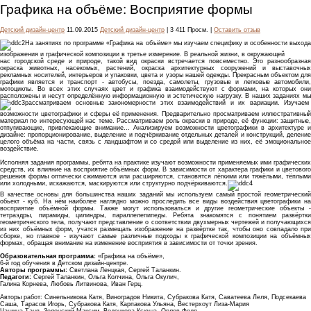
Графика на объёме: Восприятие формы
Детский дизайн-центр
11.09.2015
Детский дизайн-центр
| 3 411 Просм. |
Оставить отзыв
На занятиях по программе «Графика на объёме» мы изучаем специфику и особенности выхода
изображения и графической композиции в третье измерение. В реальной жизни, в окружающей
нас городской среде и природе, такой вид окраски встречается повсеместно. Это разнообразная
окраска животных, насекомых, растений, окраска архитектурных сооружений и выставочных
рекламных носителей, интерьеров и упаковки, цвета и узоры нашей одежды. Прекрасным объектом для
графики является и транспорт - автобусы, поезда, самолеты, грузовые и легковые автомобили,
мотоциклы. Во всех этих случаях цвет и графика взаимодействуют с формами, на которых они
расположены и несут определённую информационную и эстетическую нагрузку. В наших заданиях мы
рассматриваем основные закономерности этих взаимодействий и их вариации. Изучаем
возможности цветографики и сферы её применения. Предварительно просматриваем иллюстративный
материал по интересующей нас теме. Рассматриваем роль окраски в природе, её функции: защитные,
отпугивающие, привлекающие внимание... Анализируем возможности цветографики в архитектуре и
дизайне: пропорционирование, выделение и подчёркивание отдельных деталей и конструкций, деление
целого объёма на части, связь с ландшафтом и со средой или выделение из них, её эмоциональное
воздействие.
Исполняя задания программы, ребята на практике изучают возможности применяемых ими графических
средств, их влияние на восприятие объёмных форм. В зависимости от характера графики и цветового
решения формы оптически сжимаются или расширяются, становятся лёгкими или тяжёлыми, тёплыми
или холодными, искажаются, маскируются или структурно подчёркиваются.
В качестве основы для большинства наших заданий мы используем самый простой геометрический
обьект - куб. На нём наиболее наглядно можно проследить все виды воздействия цветографики на
восприятие объёмной формы. Также могут использоваться и другие геометрические объекты -
тетраэдры, пирамиды, цилиндры, параллелепипеды. Ребята знакомятся с понятием развёртки
геометрического тела, получают представление о соответствии двухмерных чертежей и получающихся
из них объёмных форм, учатся размещать изображение на развёртке так, чтобы оно совпадало при
сборке, но главное - изучают самые различные подходы к графической композиции на объёмных
формах, обращая внимание на изменение восприятия в зависимости от точки зрения.
Образовательная программа:
«Графика на объёме»,
6-й год обучения в Детском дизайн-центре.
Авторы программы:
Светлана Ленцкая, Сергей Таланкин.
Педагоги:
Сергей Таланкин, Ольга Колчина, Ольга Окулич,
Галина Корнева, Любовь Литвинова, Иван Герц.
Авторы работ: Синельникова Катя, Виноградов Никита, Субракова Катя, Саватеева Леля, Подсекаева
Саша, Тарасов Игорь, Субракова Катя, Карпакова Ульяна, Вестерхоут Лиза-Мария