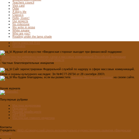
Teachers council
Visit card
Oldie
A dog’s life
Classics
Hello, music!
Our projects
No milestone
We write in prose
White square
Who are you?
Reading under the lamp shade
Лента новостей RSS
Vkontakte
Журнал об искусстве «Введенская сторона» выходит при финансовой поддержке:
-
Министерства цифрового развития, связи и массовых коммуникаций Российской Федерации
-
Министерство культуры Новгородской области
- Частных благотворительных инициатив
Сайт зарегистрирован Федеральной службой по надзору в сфере массовых коммуникаций,
связи и охраны культурного наследия: Эл №ФС77-29734 от 28 сентября 2007г.
Мы будем благодарны, если вы разместите
баннеры "Введенской стороны"
на своем сайте.
Архив журнала
Популярные рубрики
Мастера модернизма
Педсоветы
Детский дизайн-центр
ART WEB
Мастерская главного редактора
Контакты
Учредитель:
АНО «Старорусский Центр интеллектуально-художественного развития «Введенская
сторона»