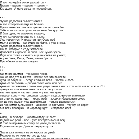
И тот посудой в окнах раздаётся –
Гремит – гремит – гремит – гремит –
Кто даже нА лето сюда не повернётся.
* * *
Чужие радостны бывают голоса,
А тот, которого всегда не больно,
Произошёл без шмеля и цветка, как встреча без
Тебя произошла и происходит лето без другого.
И был один, но вышел из второго,
А тот, которого всегда не слышно,
Уже торопится. И грохотал, во гОрло всё
молча и гогоча – как будто не было, а уже снова.
Чужие радостны бывают голоса,
Но те, которые в саду замолкли,
Доносятся и громче, и свои. Бесшумно здесь
Идут или стоят – сказать ещё ни слова не умеют,
А уже Ваня, Федя, Саша, папин брат –
Про яблони и вишни говорят.
* * *
* *
так много холмов – так много лесов
как же всё это вынести – как же всё это вынести
куда ни пойдёшь – везде холмы и леса – холмы и леса
даже если стоишь – рядом стоит холм или лес
даже если скажешь слово? оно уйдёт эхом в лес – хом – ом – в ес – эс – с? с
тук-тук – кто в холме лежит – кто в лесу сидит
нас нет дома – нас нет дома – у нас нет дома
пуганая сова – нестриженая голова – и кусок чего-то знакомого
из стволов кровь идёт – кровь идёт – засыхая березовым соком
ни до кого нельзя уже долюбиться – только дозвониться
из-под земли гулом жжёт – абонент не доступен – трубку не берёт
а в лесу праздник – и хоровод идёт – и хоровод идёт
**
Слон – в декабре – хоботом воду не пьет
Индийские реки – все – уже превратились в лед
И грабли взрыхлили спину от ушей до хвоста
Ступай погонщик Дима – очередь пуста
Эта вышка тянется не от хвоста до ушей
Ржавеет не от ноля метров до ста
А твердеет под ногами от пяти лет до двадцати двух