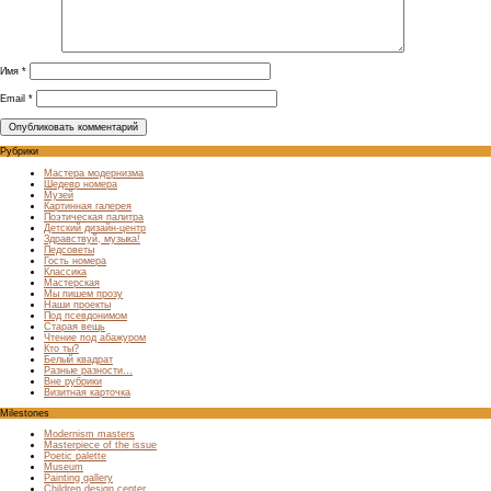
Имя
*
Email
*
Рубрики
Мастера модернизма
Шедевр номера
Музей
Картинная галерея
Поэтическая палитра
Детский дизайн-центр
Здравствуй, музыка!
Педсоветы
Гость номера
Классика
Мастерская
Мы пишем прозу
Наши проекты
Под псевдонимом
Старая вещь
Чтение под абажуром
Кто ты?
Белый квадрат
Разные разности…
Вне рубрики
Визитная карточка
Milestones
Modernism masters
Masterpiece of the issue
Poetic palette
Museum
Painting gallery
Children design center