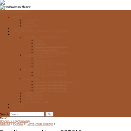
Перейти к содержимому
Главная
О журнале
Рубрики
Карта сайта
Архив журнала
ФОНД-АРХИВ ЛУЧШИХ РАБОТ УЧАЩИХСЯ
Проекты
ЭСТАМП — ЭТО ЗДÓРОВО!
Проект
Новости
Школы-участники проекта
Печатная графика
Художники-графики России
НОВГОРОДСКАЯ ПЕЧАТНЯ
ПРОЕКТ
Галерея работ
Школа печатной графики
Мастер-классы
Фонд Д. Гранина
ГОД ДАНИИЛА ГРАНИНА
ВЕК ДАНИИЛА ГРАНИНА
5 стипендий
5 Стипендий 2017. Финалисты
5 Стипендий 2016. Финал
5 Стипендий 2015. Финал
5 Стипендий 2014. Финал
Диалог Культур
Подари журнал!
С Днём Победы!
Год Памяти и Славы
ART WEB
Партнеры
Search
Меню
Перейти к содержимому
Главная
»
Рубрики
»
Поэтическая палитра
»