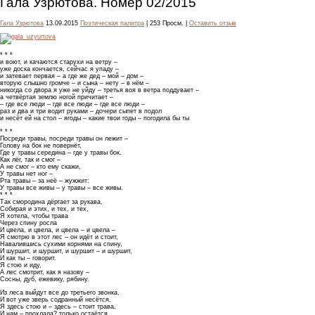
Гала Узрютова. Номер 02/2015
Гала Узрютова
13.09.2015
Поэтическая палитра
| 253 Просм. |
Оставить отзыв
* * *
и воют, и качаются старухи на ветру –
уже доска кончается, сейчас я упаду –
и затевает первая – а где же дед – мой – дом –
вторую слышно громче – и сына – нету – в нём –
никогда со двора я уже не уйду – третья воя в ветра поддувает –
а четвёртая землю ногой причитает –
– где все люди – где все люди – где все люди –
раз и два и три водит руками – дочери сыпет в подол
и несёт ей на стол – ягоды – какие твои годы – погодила бы ты
* * *
Посреди травы, посреди травы он лежит –
Голову на бок не повернёт,
Где у травы середина – где у травы бок.
Как лёг, так и смог –
А не смог – кто ему скажи,
У травы нет ног –
Рта травы – за неё – жужжит:
У травы все живы – у травы – все живы.
* * *
Так смородина дёргает за рукава,
Собирая и этих, и тех, и тех,
Я хотела, чтобы трава
Через спину росла
И цвела, и цвела, и цвела – и цвела –
Я смотрю в этот лес – он идёт и стоит,
Навалившись сухими корнями на спину,
И шуршит, и шуршит, и шуршит – и шуршит,
И как ты – говорит.
Я стою и иду,
А лес смотрит, как я назову –
Сосны, дуб, ежевику, рябину.
Из леса выйдут все до третьего звонка,
И вот уже зверь содранный несётся,
Я здесь стою и – здесь – стоит трава,
И нам – прохлада? только остаётся.