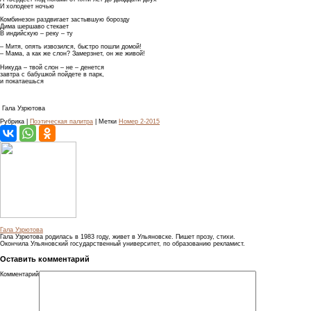
И холодеет ночью
Комбинезон раздвигает застывшую борозду
Дима шершаво стекает
В индийскую – реку – ту
– Митя, опять извозился, быстро пошли домой!
– Мама, а как же слон? Замерзнет, он же живой!
Никуда – твой слон – не – денется
завтра с бабушкой пойдете в парк,
и покатаешься
Гала Узрютова
Рубрика |
Поэтическая палитра
| Метки
Номер 2-2015
Гала Узрютова
Гала Узрютова родилась в 1983 году, живет в Ульяновске. Пишет прозу, стихи.
Окончила Ульяновский государственный университет, по образованию рекламист.
Оставить комментарий
Комментарий