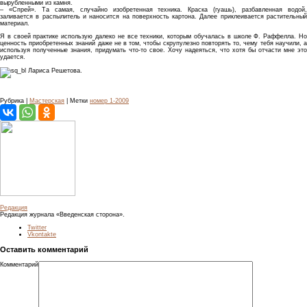
вырубленными из камня.
– «Спрей». Та самая, случайно изобретенная техника. Краска (гуашь), разбавленная водой,
заливается в распылитель и наносится на поверхность картона. Далее приклеивается растительный
материал.
Я в своей практике использую далеко не все техники, которым обучалась в школе Ф. Раффелла. Но
ценность приобретенных знаний даже не в том, чтобы скрупулезно повторять то, чему тебя научили, а
используя полученные знания, придумать что-то свое. Хочу надеяться, что хотя бы отчасти мне это
удается.
Лариса Решетова.
Рубрика |
Мастерская
| Метки
номер 1-2009
Редакция
Редакция журнала «Введенская сторона».
Twitter
Vkontakte
Оставить комментарий
Комментарий