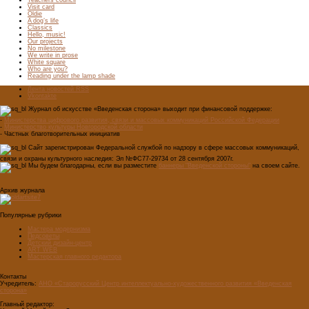
Visit card
Oldie
A dog’s life
Classics
Hello, music!
Our projects
No milestone
We write in prose
White square
Who are you?
Reading under the lamp shade
Лента новостей RSS
Vkontakte
Журнал об искусстве «Введенская сторона» выходит при финансовой поддержке:
-
Министерства цифрового развития, связи и массовых коммуникаций Российской Федерации
-
Министерство культуры Новгородской области
- Частных благотворительных инициатив
Сайт зарегистрирован Федеральной службой по надзору в сфере массовых коммуникаций,
связи и охраны культурного наследия: Эл №ФС77-29734 от 28 сентября 2007г.
Мы будем благодарны, если вы разместите
баннеры "Введенской стороны"
на своем сайте.
Архив журнала
Популярные рубрики
Мастера модернизма
Педсоветы
Детский дизайн-центр
ART WEB
Мастерская главного редактора
Контакты
Учредитель:
АНО «Старорусский Центр интеллектуально-художественного развития «Введенская
сторона»
Главный редактор: