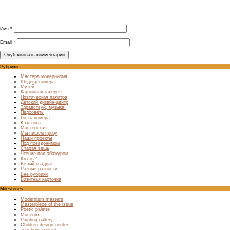
Имя
*
Email
*
Рубрики
Мастера модернизма
Шедевр номера
Музей
Картинная галерея
Поэтическая палитра
Детский дизайн-центр
Здравствуй, музыка!
Педсоветы
Гость номера
Классика
Мастерская
Мы пишем прозу
Наши проекты
Под псевдонимом
Старая вещь
Чтение под абажуром
Кто ты?
Белый квадрат
Разные разности…
Вне рубрики
Визитная карточка
Milestones
Modernism masters
Masterpiece of the issue
Poetic palette
Museum
Painting gallery
Children design center
Teachers council