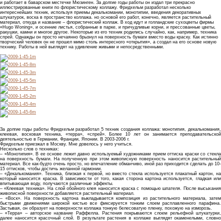
и работает в баварском местечке Мюзинген. За долгие годы работы он издал три прекрасно
иллюстрированные книги по флористическому коллажу. Фридхельм разработал несколько
интереснейших техник, используя приемы декалькомании, монотипии, введения декоративных
штукатурок, воска в пространство коллажа. но основой его работ, конечно, является растительный
материал, откуда и название – флористический коллаж. В ход идут и голландские сухоцветы фирмы
«Hugo Woning», и осенние листья, собранные в парке, и причудливые корни, и прессованные цветы,
ракушки, камни и многое другое. Некоторые из его техник родились случайно, как, например, техника
спрей. Однажды он просто нечаянно брызнул на поверхность бумаги вместо воды краску. Как истинно
творческий человек он не прошел мимо столь интересного «открытия», а создал на его основе новую
технику. Работы в ней выглядят на удивление живыми и непосредственными.
За долгие годы работы Фридхельм разработал 5 техник создания коллажа: монотипия, декалькомания,
клеевая, восковая техника, «терра», «спрей». Более 10 лет он занимается преподавательской
деятельностью в Германии, Франции, Японии. В 2003-2006 г.
Фридхельм приезжал в Москву. Мне довелось у него учиться.
Несколько слов о техниках:
– «Монотипия». В ее основе лежит давно используемый художниками прием оттиска краски со стекла
на поверхность бумаги. На полученную при этом живописную поверхность наносится растительный
материал. Все как-будто очень просто, но впечатление обманчиво, иной раз приходится сделать до 10-
15 оттисков, чтобы достичь желанной гармонии.
– «Декалькомания». Техника, близкая к первой, но вместо стекла используется плакатный картон, на
который наносится краска. В зависимости от того, какая сторона картона используется, гладкая или
впитывающая воду, получаются различные эффекты.
– «Клеевая техника». На слой обойного клея наносится краска с помощью шпателя. После высыхания
живописной поверхности добавляется растительный материал.
– «Воск». На поверхность картона выкладывается композиция из растительного материала, затем
быстрыми движениями широкой кистью все фиксируется тонким слоем расплавленного парафина.
Застывая, он образует на поверхности коллажа тонкую белесоватую пленку, похожую на изморозь.
– «Терра» – авторское название Раффелла. Растения покрываются слоем рельефной штукатурки,
далее наносится красочный слой. В результате растения в коллаже выглядят окаменелыми, словно