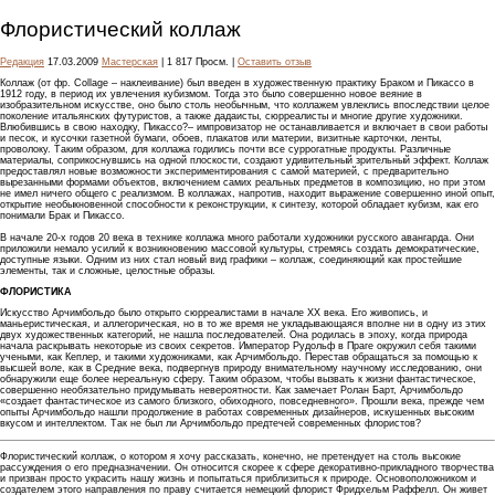
Флористический коллаж
Редакция
17.03.2009
Мастерская
| 1 817 Просм. |
Оставить отзыв
Коллаж (от фр. Collage – наклеивание) был введен в художественную практику Браком и Пикассо в
1912 году, в период их увлечения кубизмом. Тогда это было совершенно новое веяние в
изобразительном искусстве, оно было столь необычным, что коллажем увлеклись впоследствии целое
поколение итальянских футуристов, а также дадаисты, сюрреалисты и многие другие художники.
Влюбившись в свою находку, Пикассо?– импровизатор не останавливается и включает в свои работы
и песок, и кусочки газетной бумаги, обоев, плакатов или материи, визитные карточки, ленты,
проволоку. Таким образом, для коллажа годились почти все суррогатные продукты. Различные
материалы, соприкоснувшись на одной плоскости, создают удивительный зрительный эффект. Коллаж
предоставлял новые возможности экспериментирования с самой материей, с предварительно
вырезанными формами объектов, включением самих реальных предметов в композицию, но при этом
не имел ничего общего с реализмом. В коллажах, напротив, находит выражение совершенно иной опыт,
открытие необыкновенной способности к реконструкции, к синтезу, которой обладает кубизм, как его
понимали Брак и Пикассо.
В начале 20-х годов 20 века в технике коллажа много работали художники русского авангарда. Они
приложили немало усилий к возникновению массовой культуры, стремясь создать демократические,
доступные языки. Одним из них стал новый вид графики – коллаж, соединяющий как простейшие
элементы, так и сложные, целостные образы.
ФЛОРИСТИКА
Искусство Арчимбольдо было открыто сюрреалистами в начале XX века. Его живопись, и
маньеристическая, и аллегорическая, но в то же время не укладывающаяся вполне ни в одну из этих
двух художественных категорий, не нашла последователей. Она родилась в эпоху, когда природа
начала раскрывать некоторые из своих секретов. Император Рудольф в Праге окружил себя такими
учеными, как Кеплер, и такими художниками, как Арчимбольдо. Перестав обращаться за помощью к
высшей воле, как в Средние века, подвергнув природу внимательному научному исследованию, они
обнаружили еще более нереальную сферу. Таким образом, чтобы вызвать к жизни фантастическое,
совершенно необязательно придумывать невероятности. Как замечает Ролан Барт, Арчимбольдо
«создает фантастическое из самого близкого, обиходного, повседневного». Прошли века, прежде чем
опыты Арчимбольдо нашли продолжение в работах современных дизайнеров, искушенных высоким
вкусом и интеллектом. Так не был ли Арчимбольдо предтечей современных флористов?
Флористический коллаж, о котором я хочу рассказать, конечно, не претендует на столь высокие
рассуждения о его предназначении. Он относится скорее к сфере декоративно-прикладного творчества
и призван просто украсить нашу жизнь и попытаться приблизиться к природе. Основоположником и
создателем этого направления по праву считается немецкий флорист Фридхельм Раффелл. Он живет