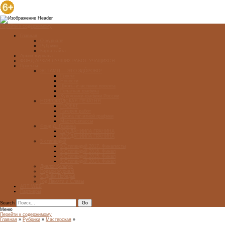
Перейти к содержимому
Главная
О журнале
Рубрики
Карта сайта
Архив журнала
ФОНД-АРХИВ ЛУЧШИХ РАБОТ УЧАЩИХСЯ
Проекты
ЭСТАМП — ЭТО ЗДÓРОВО!
Проект
Новости
Школы-участники проекта
Печатная графика
Художники-графики России
НОВГОРОДСКАЯ ПЕЧАТНЯ
ПРОЕКТ
Галерея работ
Школа печатной графики
Мастер-классы
Фонд Д. Гранина
ГОД ДАНИИЛА ГРАНИНА
ВЕК ДАНИИЛА ГРАНИНА
5 стипендий
5 Стипендий 2017. Финалисты
5 Стипендий 2016. Финал
5 Стипендий 2015. Финал
5 Стипендий 2014. Финал
Диалог Культур
Подари журнал!
С Днём Победы!
Год Памяти и Славы
ART WEB
Партнеры
Search
Меню
Перейти к содержимому
Главная
»
Рубрики
»
Мастерская
»