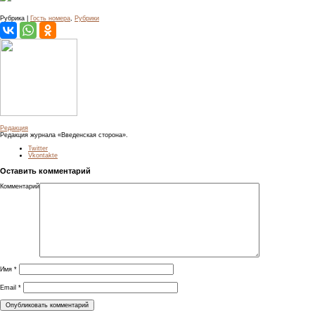
Рубрика |
Гость номера
,
Рубрики
Редакция
Редакция журнала «Введенская сторона».
Twitter
Vkontakte
Оставить комментарий
Комментарий
Имя
*
Email
*