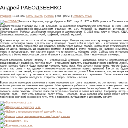
Андрей РАБОДЗЕЕНКО
Редакция
19.03.2007
Гость номера
,
Рубрики
| 288 Просм. |
Оставить отзыв
Родился в Киргизии, городе Фрунзе в 1961 году. В 1976 – 1980 учился в Ташкентском
Художественном Училище им. П.П. Бенькова на живописно-педагогическом отделении. В 1980–1985
Учился в Художественно-Промышленном Училище им. В.И. Мухиной на отделении Интерьер и
Оборудование. Работал дизайнером интерьеров и архитектором. С 1992 года живу в Чикаго, США.
Занимаюсь живописью, скульптурой, графикой, поэзией, музыкой.
Для меня искусство – это способ исследования мира. Каждая картина или скульптура помогает мне
открыть небольшую тайну, сделать шаг к познанию самого себя и через это – к познанию чего-то
большего. В своём творчестве мне пришлось пройти через разные стадии, иногда резко отличающиеся
друг от друга. Например, до недавнего времени я работал в стиле, похожем на наивное искусство,
потом я почувствовал, что настало время что-то поменять, обновить себя. Сейчас мне интересно
работать в более классическом стиле, близком к старым мастерам. Они – мои учителя и кумиры.
Может возникнуть вопрос: почему я – современный художник – изображаю сюжеты, напоминающие
средневековые? Наверное, причина тому – стремление выявлять общечеловеческие свойства людей,
такие, которые были и будут присущи человеку через века. Мне хочется представить: что-же будет,
если с нас снять – как одежду – технологические достижения нашего времени? Так ли мы будем
отличаться от тех людей, которые жили сотни или тысячи лет до нас? Мне кажется, что, несмотря на
технический прогресс, у человека есть что-то, что не меняется со временем. Такие понятия как
правда, честь, дружба, молодость, старость, смерть, любовь – вечны.
Время вносит некоторые изменения в наше поведение или стиль мышления, но эти вечные темы мы
всё-таки решаем на человеческом уровне. Мне нравится работать с символами и аллегориями, они
помогают зрителю проникнуть в тему сюжета, делают произведение более глубоким. И, опять-таки, я
пытаюсь найти символы, которые были бы актуальны сегодня и сотни лет назад. Например: ветер –
энергия; вода – текучесть времени; полёт птицы – свобода. Тема корабля или лодки может нести
подспудное значение жизненного пути, пути к познанию, путешествия к духовному началу.