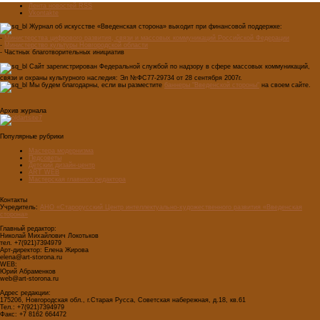
Лента новостей RSS
Vkontakte
Журнал об искусстве «Введенская сторона» выходит при финансовой поддержке:
-
Министерства цифрового развития, связи и массовых коммуникаций Российской Федерации
-
Министерство культуры Новгородской области
- Частных благотворительных инициатив
Сайт зарегистрирован Федеральной службой по надзору в сфере массовых коммуникаций,
связи и охраны культурного наследия: Эл №ФС77-29734 от 28 сентября 2007г.
Мы будем благодарны, если вы разместите
баннеры "Введенской стороны"
на своем сайте.
Архив журнала
Популярные рубрики
Мастера модернизма
Педсоветы
Детский дизайн-центр
ART WEB
Мастерская главного редактора
Контакты
Учредитель:
АНО «Старорусский Центр интеллектуально-художественного развития «Введенская
сторона»
Главный редактор:
Николай Михайлович Локотьков
тел. +7(921)7394979
Арт-директор: Елена Жирова
elena@art-storona.ru
WEB:
Юрий Абраменков
web@art-storona.ru
Адрес редакции:
175206, Новгородская обл., г.Старая Русса, Советская набережная, д.18, кв.61
Тел.: +7(921)7394979
Факс: +7 8162 664472