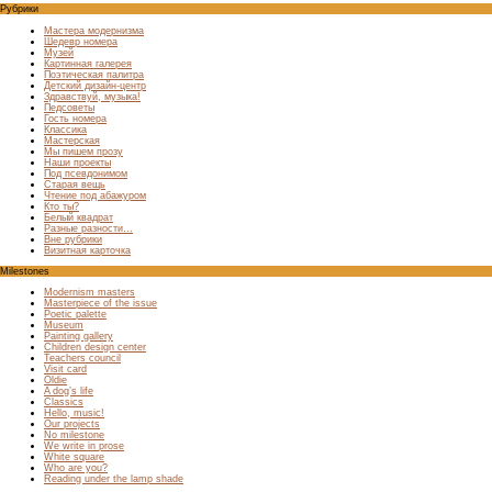
Рубрики
Мастера модернизма
Шедевр номера
Музей
Картинная галерея
Поэтическая палитра
Детский дизайн-центр
Здравствуй, музыка!
Педсоветы
Гость номера
Классика
Мастерская
Мы пишем прозу
Наши проекты
Под псевдонимом
Старая вещь
Чтение под абажуром
Кто ты?
Белый квадрат
Разные разности…
Вне рубрики
Визитная карточка
Milestones
Modernism masters
Masterpiece of the issue
Poetic palette
Museum
Painting gallery
Children design center
Teachers council
Visit card
Oldie
A dog’s life
Classics
Hello, music!
Our projects
No milestone
We write in prose
White square
Who are you?
Reading under the lamp shade