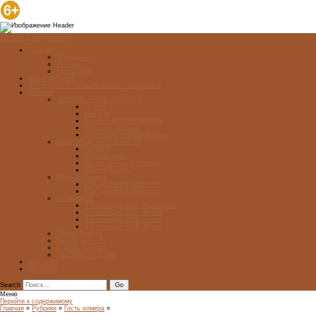
Перейти к содержимому
Главная
О журнале
Рубрики
Карта сайта
Архив журнала
ФОНД-АРХИВ ЛУЧШИХ РАБОТ УЧАЩИХСЯ
Проекты
ЭСТАМП — ЭТО ЗДÓРОВО!
Проект
Новости
Школы-участники проекта
Печатная графика
Художники-графики России
НОВГОРОДСКАЯ ПЕЧАТНЯ
ПРОЕКТ
Галерея работ
Школа печатной графики
Мастер-классы
Фонд Д. Гранина
ГОД ДАНИИЛА ГРАНИНА
ВЕК ДАНИИЛА ГРАНИНА
5 стипендий
5 Стипендий 2017. Финалисты
5 Стипендий 2016. Финал
5 Стипендий 2015. Финал
5 Стипендий 2014. Финал
Диалог Культур
Подари журнал!
С Днём Победы!
Год Памяти и Славы
ART WEB
Партнеры
Search
Меню
Перейти к содержимому
Главная
»
Рубрики
»
Гость номера
»