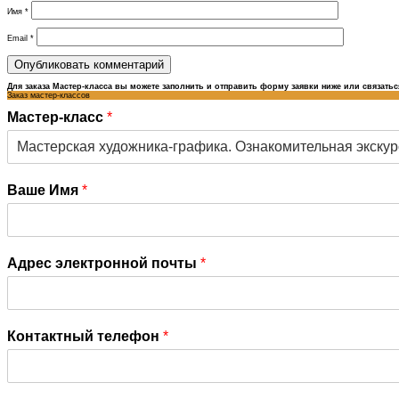
Имя
*
Email
*
Для заказа Мастер-класса вы можете заполнить и отправить форму заявки ниже или связатьс
Заказ мастер-классов
Мастер-класс
*
Ваше Имя
*
Адрес электронной почты
*
Контактный телефон
*