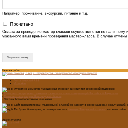
Например; проживание, экскурсии, питание и т.д.
Прочитано
Оплата за проведение мастер-классов осуществляется по наличному и
указанного вами времени проведения мастер-класса. В случае отмены 
Отправить заявку
Галерея работ
Лента новостей RSS
Vkontakte
Журнал об искусстве «Введенская сторона» выходит при финансовой поддержке:
-
Министерства цифрового развития, связи и массовых коммуникаций Российской Федерации
-
Министерство культуры Новгородской области
- Частных благотворительных инициатив
Сайт зарегистрирован Федеральной службой по надзору в сфере массовых коммуникаций, с
Мы будем благодарны, если вы разместите
баннеры "Введенской стороны"
на своем сайте.
Архив журнала