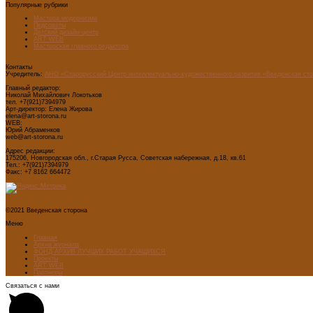
Популярные рубрики
Мастера модернизма
Педсоветы
Детский дизайн-центр
ART WEB
Мастерская главного редактора
Контакты
Учредитель:
АНО «Старорусский Центр интеллектуально-художественного развития «Введенская ст
Главный редактор:
Николай Михайлович Локотьков
тел. +7(921)7394979
Арт-директор: Елена Жирова
elena@art-storona.ru
WEB:
Юрий Абраменков
web@art-storona.ru
Адрес редакции:
175206, Новгородская обл., г.Старая Русса, Советская набережная, д.18, кв.61
Тел.: +7(921)7394979
Факс: +7 8162 664472
©2021 Введенская сторона
Меню
Главная
Архив журнала
ФОНД-АРХИВ ЛУЧШИХ РАБОТ УЧАЩИХСЯ
Проекты
ART WEB
Партнеры
Связаться с нами