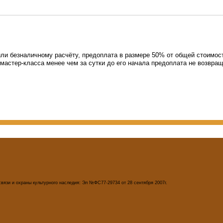
ли безналичному расчёту, предоплата в размере 50% от общей стоимост
мастер-класса менее чем за сутки до его начала предоплата не возвращ
вязи и охраны культурного наследия: Эл №ФС77-29734 от 28 сентября 2007г.