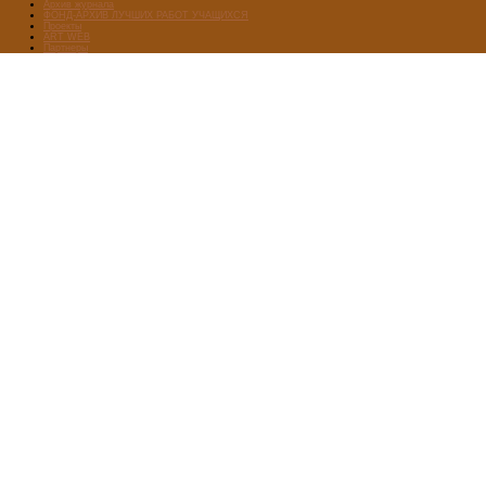
Архив журнала
ФОНД-АРХИВ ЛУЧШИХ РАБОТ УЧАЩИХСЯ
Проекты
ART WEB
Партнеры