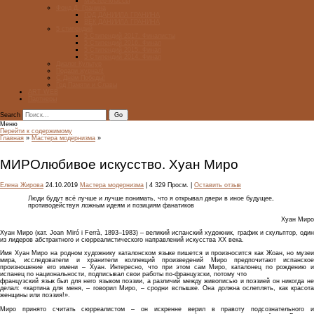
Мастер-классы
Фонд Д. Гранина
ГОД ДАНИИЛА ГРАНИНА
ВЕК ДАНИИЛА ГРАНИНА
5 стипендий
5 Стипендий 2017. Финалисты
5 Стипендий 2016. Финал
5 Стипендий 2015. Финал
5 Стипендий 2014. Финал
Диалог Культур
Подари журнал!
С Днём Победы!
Год Памяти и Славы
ART WEB
Партнеры
Search
Меню
Перейти к содержимому
Главная
»
Мастера модернизма
»
МИРОлюбивое искусство. Хуан Миро
Елена Жирова
24.10.2019
Мастера модернизма
| 4 329 Просм. |
Оставить отзыв
Люди будут всё лучше и лучше понимать, что я открывал двери в иное будущее,
противодействуя ложным идеям и позициям фанатиков
Хуан Миро
Хуан Миро (кат. Joan Miró i Ferrà, 1893–1983) – великий испанский художник, график и скульптор, один
из лидеров абстрактного и сюрреалистического направлений искусства XX века.
Имя Хуан Миро на родном художнику каталонском языке пишется и произносится как Жоан, но музеи
мира, исследователи и хранители коллекций произведений Миро предпочитают испанское
произношение его имени – Хуан. Интересно, что при этом сам Миро, каталонец по рождению и
испанец по национальности, подписывал свои работы по-французски, потому что
французский язык был для него языком поэзии, а различий между живописью и поэзией он никогда не
делал: «картина для меня, – говорил Миро, – сродни вспышке. Она должна ослеплять, как красота
женщины или поэзия!».
Миро принято считать сюрреалистом – он искренне верил в правоту подсознательного и