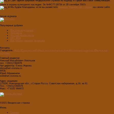
Сайт зарегистрирован Федеральной службой по надзору в сфере массовых коммуникаций,
связи и охраны культурного наследия: Эл №ФС77-29734 от 28 сентября 2007г.
Мы будем благодарны, если вы разместите
баннеры "Введенской стороны"
на своем сайте.
Архив журнала
Популярные рубрики
Мастера модернизма
Педсоветы
Детский дизайн-центр
ART WEB
Мастерская главного редактора
Контакты
Учредитель:
АНО «Старорусский Центр интеллектуально-художественного развития «Введенская
сторона»
Главный редактор:
Николай Михайлович Локотьков
тел. +7(921)7394979
Арт-директор: Елена Жирова
elena@art-storona.ru
WEB:
Юрий Абраменков
web@art-storona.ru
Адрес редакции:
175206, Новгородская обл., г.Старая Русса, Советская набережная, д.18, кв.61
Тел.: +7(921)7394979
Факс: +7 8162 664472
©2021 Введенская сторона
Меню
Главная