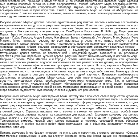
непосредственного, примыкал к этому течению и, по словам французского писателя Андре Бретона
был «самым красивым пером на шляпе сюрреализма». Многие называют Миро абстракционистом,
вернее «духовным отцом» современного авангарда. Однако, Жан Луи Прат, близкий друг Миро и
всемирно известный историк искусства, считал, что «живопись Миро не была ни абстрактной, ни
фигуративной. Язык его живописи особенный, очень поэтичный, в нём сконцентрировано совершенно
иное художественное мышление».
Рисунок увлекал Миро с детства, это был единственный род занятий, любовь к которому сохранилась
на протяжении всей его долгой и радостной творческой жизни. В школе он с удовольствием посещал
классы рисования, много занимался самостоятельно. Через несколько лет после окончания школы
поступает в Высшую школу изящных искусств Сан-Хорхе в Барселоне. В 1919 году Миро уезжает
Париж. Здесь он знакомится с художниками, поэтами и писателями, среди которых были его будущие
друзья – Пабло Пикассо, Андре Бретон, Жак Дюпен, Эрнест Хемингуэй, Луи Арагон, Макс Эрнест, Рене
Магритт. Миро принимает участие во всех выставках и очень много пишет, пробует себя в
традиционных жанрах портрета, пейзажа и натюрморта, работает практически во всех направлениях
живописи: фовизм, кубизм, реализм, сюрреализм и абстракционизм; использует различные техники –
шелкография, литография, гравюра, керамика и скульптура; экспериментирует с различными
материалами: делает рисунки на просмоленной и наждачной бумаге, включает в них различные
предметы (камешки, верёвочки, кусочки дерева, ракушки), пишет яйцом по мазониту и маслом по меди.
Например, работы Миро «Ферма» и «Огород с ослом» написаны в жанре, который сам художник
назвал поэтический реализм: подробно вырисовывая мелкие реалистические детали, он одновременно
погружает их в сказочно-фантастическое пространство света и цвета. Кстати, картиной «Ферма» был
очарован Э. Хемингуэй: «Я не променяю «Ферму» ни на одну картину мира, – писал он, – в ней есть
одновременно то, что ты чувствуешь к Испании, когда ты там и когда тебя там нет. Никто другой не
смог бы так выразить эти две противоположности в одной картине». Продолжая комбинировать
абстрактные и реальные формы, Миро создаёт для себя иную плоскость выражения, способную
вместить причудливые образы воображаемого художником живописного мира. Так, в картинах
«Распаханное поле», «Каталонский пейзаж», «Голландский интерьер» и многих других рождается
необыкновенно добрый символический сюжет, многократно повторяющийся в своей основе – желания
Миро показать художественную красоту счастья и душевного равновесия.
Современники называли Миро «мастером от Бога», потому что в процессе своего творчества художник
был фантастически одержим светлым и радостным чувством понимания гармонии мира. Он постоянно
искал и всегда находил ту единственную, почти осязаемую, форму передачи этого состояния, создав
целый ряд сюрреалистических шедевров, например, «Тайны и Созвездия», Любовь к женщине»,
«Живопись», «Ласточка. Любовь», «Лестница, ведущая к выходу», «Песнь соловья в полночь и
утренний дождь». Стремясь выразить нечто вечное и важное, он интуитивно создал особый язык
«каракуль» (искусствоведы назовут их священными для искусства), благодаря которому состоялась
наша встреча с вечностью, сегодня, к сожалению, понятная только детям и редкому взрослому.
Таинственные символы, чистый цвет, мягкие переходы и переливы созвездий миров, образная
причудливость и особое дыхание работ Миро приглашают нас к общению, заставляют учиться и
понимать этот мир.
Принять искусство Миро бывает непросто, но очень важно перечитать строки из его писем: «Сегодня
мои молодые современники знают, как следует бороться, когда они бедны, однако всё прекращается,