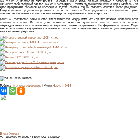
как только их положение улучшается. По сравнению с этими людьми, которые в возрасте 30 лет
начинают свой позорный распад, как же я восхищаюсь такими художниками, как Боннар и Майоль! Эти
двое продолжали бороться до последнего вздоха. Каждый год их старости означал новое рождение.
Старея, великие продолжают развиваться и расти». Пожилой Миро продолжал создавать живые, яркие
полотна, не беспокоясь о том, как они выглядят в современном срезе искусства.
Конечно, творчество большинства представителей модернизма объединяет поэтика наполненности
многими течениями. Все они участвовали в различных движениях, искали свой собственный,
индивидуальный стиль и возможность выразить личные устремления. Но фирменным знаком Миро
навсегда останется внутреннее состояние его искусства – удивительно спокойное, умиротворенное и
необыкновенно радостное.
Елена Жирова.
Рубрика |
Мастера модернизма
| Метки
Номер 3-2014
Елена Жирова
Арт-директор журнала «Введенская сторона»