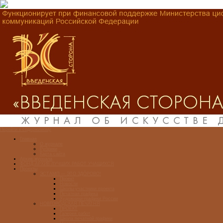
Перейти к содержимому
Главная
О журнале
Рубрики
Карта сайта
Архив журнала
ФОНД-АРХИВ ЛУЧШИХ РАБОТ УЧАЩИХСЯ
Проекты
ЭСТАМП — ЭТО ЗДÓРОВО!
Проект
Новости
Школы-участники проекта
Печатная графика
Художники-графики России
НОВГОРОДСКАЯ ПЕЧАТНЯ
ПРОЕКТ
Галерея работ
Школа печатной графики