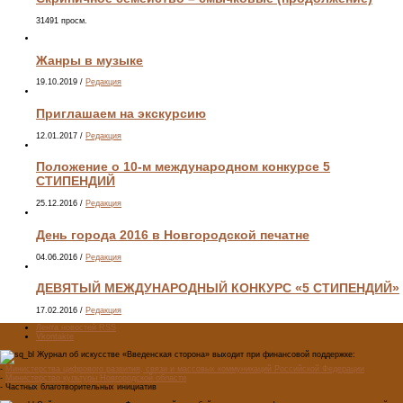
31491 просм.
Жанры в музыке
19.10.2019
/
Редакция
Приглашаем на экскурсию
12.01.2017
/
Редакция
Положение о 10-м международном конкурсе 5
СТИПЕНДИЙ
25.12.2016
/
Редакция
День города 2016 в Новгородской печатне
04.06.2016
/
Редакция
ДЕВЯТЫЙ МЕЖДУНАРОДНЫЙ КОНКУРС «5 СТИПЕНДИЙ»
17.02.2016
/
Редакция
Лента новостей RSS
Vkontakte
Журнал об искусстве «Введенская сторона» выходит при финансовой поддержке:
-
Министерства цифрового развития, связи и массовых коммуникаций Российской Федерации
-
Министерство культуры Новгородской области
- Частных благотворительных инициатив