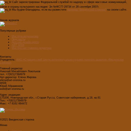
Сайт зарегистрирован Федеральной службой по надзору в сфере массовых коммуникаций,
связи и охраны культурного наследия: Эл №ФС77-29734 от 28 сентября 2007г.
Мы будем благодарны, если вы разместите
баннеры "Введенской стороны"
на своем сайте.
Архив журнала
Популярные рубрики
Мастера модернизма
Педсоветы
Детский дизайн-центр
ART WEB
Мастерская главного редактора
Контакты
Учредитель:
АНО «Старорусский Центр интеллектуально-художественного развития «Введенская
сторона»
Главный редактор:
Николай Михайлович Локотьков
тел. +7(921)7394979
Арт-директор: Елена Жирова
elena@art-storona.ru
WEB:
Юрий Абраменков
web@art-storona.ru
Адрес редакции:
175206, Новгородская обл., г.Старая Русса, Советская набережная, д.18, кв.61
Тел.: +7(921)7394979
Факс: +7 8162 664472
©2021 Введенская сторона
Меню
Главная