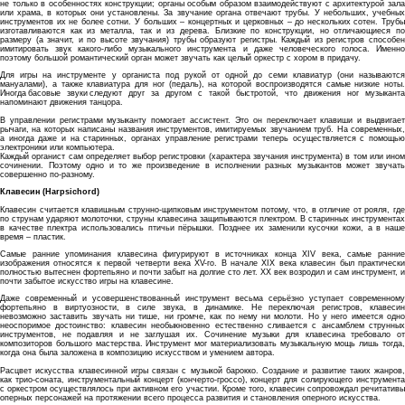
не только в особенностях конструкции; органы особым образом взаимодействуют с архитектурой зала
или храма, в которых они установлены. За звучание органа отвечают трубы. У небольших, учебных
инструментов их не более сотни. У больших – концертных и церковных – до нескольких сотен. Трубы
изготавливаются как из металла, так и из дерева. Близкие по конструкции, но отличающиеся по
размеру (а значит, и по высоте звучания) трубы образуют регистры. Каждый из регистров способен
имитировать звук какого-либо музыкального инструмента и даже человеческого голоса. Именно
поэтому большой романтический орган может звучать как целый оркестр с хором в придачу.
Для игры на инструменте у органиста под рукой от одной до семи клавиатур (они называются
мануалами), а также клавиатура для ног (педаль), на которой воспроизводятся самые низкие ноты.
Иногда басовые звуки следуют друг за другом с такой быстротой, что движения ног музыканта
напоминают движения танцора.
В управлении регистрами музыканту помогает ассистент. Это он переключает клавиши и выдвигает
рычаги, на которых написаны названия инструментов, имитируемых звучанием труб. На современных,
а иногда даже и на старинных, органах управление регистрами теперь осуществляется с помощью
электроники или компьютера.
Каждый органист сам определяет выбор регистровки (характера звучания инструмента) в том или ином
сочинении. Поэтому одно и то же произведение в исполнении разных музыкантов может звучать
совершенно по-разному.
Клавесин (Harpsichord)
Клавесин считается клавишным струнно-щипковым инструментом потому, что, в отличие от рояля, где
по струнам ударяют молоточки, струны клавесина защипываются плектром. В старинных инструментах
в качестве плектра использовались птичьи пёрышки. Позднее их заменили кусочки кожи, а в наше
время – пластик.
Самые ранние упоминания клавесина фигурируют в источниках конца XIV века, самые ранние
изображения относятся к первой четверти века XV-го. В начале XIX века клавесин был практически
полностью вытеснен фортепьяно и почти забыт на долгие сто лет. XX век возродил и сам инструмент, и
почти забытое искусство игры на клавесине.
Даже современный и усовершенствованный инструмент весьма серьёзно уступает современному
фортепьяно в виртуозности, в силе звука, в динамике. Не переключая регистров, клавесин
невозможно заставить звучать ни тише, ни громче, как по нему ни молоти. Но у него имеется одно
неоспоримое достоинство: клавесин необыкновенно естественно сливается с ансамблем струнных
инструментов, не подавляя и не заглушая их. Сочинение музыки для клавесина требовало от
композиторов большого мастерства. Инструмент мог материализовать музыкальную мощь лишь тогда,
когда она была заложена в композицию искусством и умением автора.
Расцвет искусства клавесинной игры связан с музыкой барокко. Создание и развитие таких жанров,
как трио-соната, инструментальный концерт (кончерто-гроссо), концерт для солирующего инструмента
с оркестром осуществлялось при активном его участии. Кроме того, клавесин сопровождал речитативы
оперных персонажей на протяжении всего процесса развития и становления оперного искусства.