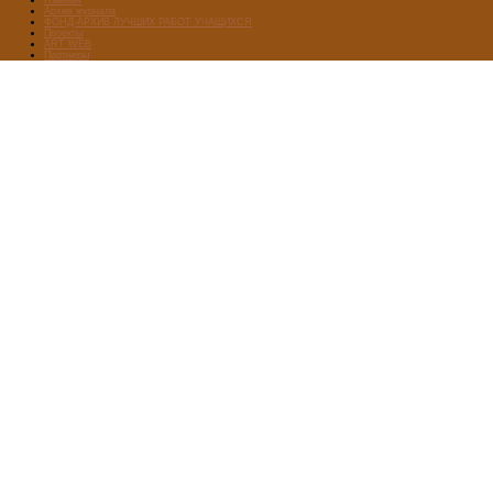
Архив журнала
ФОНД-АРХИВ ЛУЧШИХ РАБОТ УЧАЩИХСЯ
Проекты
ART WEB
Партнеры