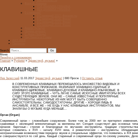
Мастер-классы
Фонд Д. Гранина
ГОД ДАНИИЛА ГРАНИНА
ВЕК ДАНИИЛА ГРАНИНА
5 стипендий
5 Стипендий 2017. Финалисты
5 Стипендий 2016. Финал
5 Стипендий 2015. Финал
5 Стипендий 2014. Финал
Диалог Культур
Подари журнал!
С Днём Победы!
Год Памяти и Славы
ART WEB
Партнеры
Search
Меню
Перейти к содержимому
Главная
»
Рубрики
»
Здравствуй, музыка!
»
КЛАВИШНЫЕ
Лев Залесский
11.03.2017
Здравствуй, музыка!
| 680 Просм. |
Оставить отзыв
В СОВРЕМЕННЫХ КЛАВИШНЫХ ПЕРЕМЕШАЛОСЬ МНОЖЕСТВО ВИДОВЫХ И
КОНСТРУКТИВНЫХ ПРИЗНАКОВ. РАЗЛИЧАЮТ КЛАВИШНО-УДАРНЫЕ И
КЛАВИШНО-ЩИПКОВЫЕ, КЛАВИШНО-ДУХОВЫЕ И КЛАВИШНО-ЯЗЫЧКОВЫЕ. В
СИЛУ ЭТОГО КЛАВИШНЫЕ – ЧУТЬ ЛИ НЕ САМЫЕ ИСКУСНЫЕ ИМИТАТОРЫ ВСЕХ
СУЩЕСТВУЮЩИХ ЗВУКОВ. ОНИ ЖЕ – САМЫЕ ИЗВЕСТНЫЕ И ПОПУЛЯРНЫЕ
ИНСТРУМЕНТЫ. НЕКОТОРЫЕ ИЗ НИХ МОГУТ БЫТЬ СОВЕРШЕННО
САМОСТОЯТЕЛЬНЫ, САМОДОСТАТОЧНЫ, ДРУГИЕ – ХОРОШИ ЛИШЬ В
АНСАМБЛЕ. И ВСЁ ЖЕ – НЕ БУДЬ У НАС КЛАВИШНЫХ ИНСТРУМЕНТОВ, МЫ
ЗНАЛИ БЫ О МУЗЫКЕ КУДА МЕНЬШЕ…
Орган (Organ)
Современный орган – сложнейшее сооружение. Более чем за 2000 лет он претерпел изменения,
сравнимые с эволюцией млекопитающих за миллионы лет. Сегодня существует два основных типа
органов: барочные – строгие и благородные по звучанию инструменты, традиции строительства
которых сложились к XVII – началу XVIII века, и романтические – инструменты, обладающие
неограниченными возможностями передачи звуков и специальных эффектов, что появились в XIX веке
и совершенствуются по сей день. Каждый старинный и современный орган по-своему уникален. Дело