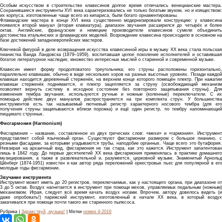
Особым искусством в строительстве клавесинов долгое время отличались венецианские мастера.
Сохранившиеся инструменты XVI века характеризовались не только богатым звуком, но и изяществом:
их корпуса, изготовленные чаще всего из кипариса, были богато орнаментированы.
Фламандские мастера в конце XVI века существенно модернизировали конструкцию: у клавесина
появился второй мануал (вторая клавиатура), диапазон звучания расширился до четырёх и более
октав. Английские, французские и немецкие производители клавесинов сумели объединить
достоинства итальянских и фламандских моделей. Возрождение клавесина происходило в основном на
базе достижений западноевропейских мастеров.
Ключевой фигурой в деле возвращения искусства клавесинной игры в музыку XX века стала польская
пианистка Ванда Ландовска (1879–1959), воспитавшая целое поколение исполнителей и оставившая
богатое литературное наследие, множество интересных мыслей о старинной и современной музыке.
Клавесин имеет форму продолговатого треугольника; его струны расположены горизонтально,
параллельно клавишам, обычно в виде нескольких хоров на разных высотных уровнях. Позади каждой
клавиши находится деревянный стерженёк, на верхнем конце которого помещён плектр. При нажатии
клавиши стерженёк поднимается, и плектр зацепляется за струну (освобождающий механизм
позволяет вернуть систему в исходное состояние без повторного защипывания струны). Для
изменения тембра звучания, используются ручные и ножные (коленные) переключатели. С их
помощью действие двух мануалов распространяется на три комплекта струн. У большинства
инструментов есть так называемый лютневый регистр характерного носового тембра (для его
получения струны защипываются вблизи порожка) и ещё один регистр, по тембру напоминающий
пиццикато струнных.
Фисгармония (Harmonium)
Фисгармония – название, составленное из двух греческих слов: «мехи» и «гармония». Инструмент
представляет собой язычковый орган. Существуют фисгармонии размером с большое пианино, с
резными фасадами, за которыми угадываются трубы, наподобие органных. Чаще всего это бутафория.
Невзирая на архаичный вид, фисгармония не так стара, как это кажется. Инструмент запатентован
лишь в 1842 году. До первых десятилетий XX века фисгармония применялась в практике домашнего
музицирования, а также в развлекательной и, разумеется, церковной музыке. Знаменитый Арнольд
Шёнберг (1874-1951) известен и как автор ряда переложений оркестровых пьес для популярной в его
молодые годы фисгармонии.
Звучание инструмента
Инструмент может иметь до 20 регистров, переключаемых, как у настоящего органа, при диапазоне от
3 до 5 октав. Воздух нагнетается в инструмент при помощи мехов, управляемых педальным (ножным)
механизмом. Играя, следует всё время качать воздух ногами. Впрочем, автору довелось видеть (и
даже опробовать!) парижский инструмент, изготовленный в начале XX века, в который воздух
закачивался при помощи почти такого же старинного пылесоса.
Рубрика |
Здравствуй, музыка!
| Метки
номер 4-2016