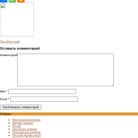
Лев Залесский
Оставить комментарий
Комментарий
Имя
*
Email
*
Рубрики
Мастера модернизма
Шедевр номера
Музей
Картинная галерея
Поэтическая палитра
Детский дизайн-центр