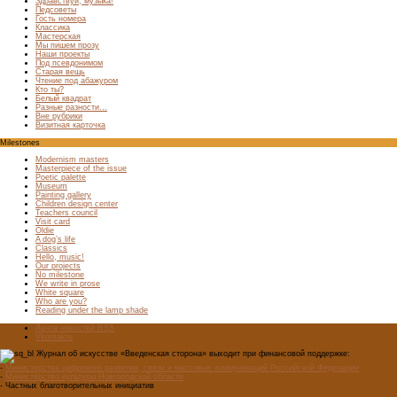
Здравствуй, музыка!
Педсоветы
Гость номера
Классика
Мастерская
Мы пишем прозу
Наши проекты
Под псевдонимом
Старая вещь
Чтение под абажуром
Кто ты?
Белый квадрат
Разные разности…
Вне рубрики
Визитная карточка
Milestones
Modernism masters
Masterpiece of the issue
Poetic palette
Museum
Painting gallery
Children design center
Teachers council
Visit card
Oldie
A dog’s life
Classics
Hello, music!
Our projects
No milestone
We write in prose
White square
Who are you?
Reading under the lamp shade
Лента новостей RSS
Vkontakte
Журнал об искусстве «Введенская сторона» выходит при финансовой поддержке:
-
Министерства цифрового развития, связи и массовых коммуникаций Российской Федерации
-
Министерство культуры Новгородской области
- Частных благотворительных инициатив