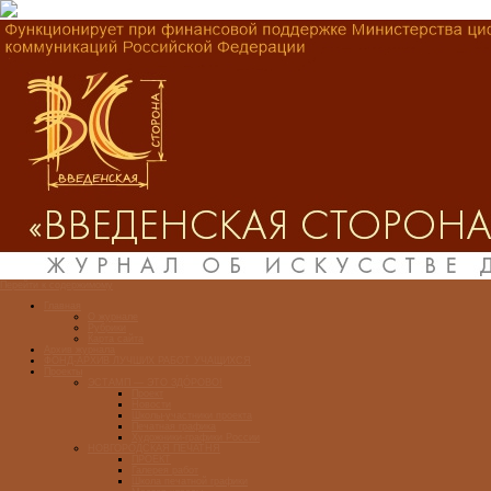
Перейти к содержимому
Главная
О журнале
Рубрики
Карта сайта
Архив журнала
ФОНД-АРХИВ ЛУЧШИХ РАБОТ УЧАЩИХСЯ
Проекты
ЭСТАМП — ЭТО ЗДÓРОВО!
Проект
Новости
Школы-участники проекта
Печатная графика
Художники-графики России
НОВГОРОДСКАЯ ПЕЧАТНЯ
ПРОЕКТ
Галерея работ
Школа печатной графики