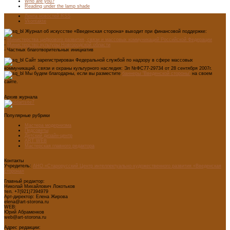
Who are you?
Reading under the lamp shade
Лента новостей RSS
Vkontakte
Журнал об искусстве «Введенская сторона» выходит при финансовой поддержке:
-
Министерства цифрового развития, связи и массовых коммуникаций Российской Федерации
-
Министерство культуры Новгородской области
- Частных благотворительных инициатив
Сайт зарегистрирован Федеральной службой по надзору в сфере массовых
коммуникаций, связи и охраны культурного наследия: Эл №ФС77-29734 от 28 сентября 2007г.
Мы будем благодарны, если вы разместите
баннеры "Введенской стороны"
на своем
сайте.
Архив журнала
Популярные рубрики
Мастера модернизма
Педсоветы
Детский дизайн-центр
ART WEB
Мастерская главного редактора
Контакты
Учредитель:
АНО «Старорусский Центр интеллектуально-художественного развития «Введенская
сторона»
Главный редактор:
Николай Михайлович Локотьков
тел. +7(921)7394979
Арт-директор: Елена Жирова
elena@art-storona.ru
WEB:
Юрий Абраменков
web@art-storona.ru
Адрес редакции: