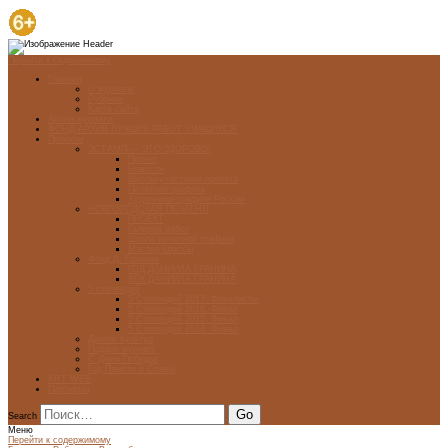
Перейти к содержимому
Главная
О журнале
Рубрики
Карта сайта
Архив журнала
ФОНД-АРХИВ ЛУЧШИХ РАБОТ УЧАЩИХСЯ
Проекты
ЭСТАМП — ЭТО ЗДÓРОВО!
Проект
Новости
Школы-участники проекта
Печатная графика
Художники-графики России
НОВГОРОДСКАЯ ПЕЧАТНЯ
ПРОЕКТ
Галерея работ
Школа печатной графики
Мастер-классы
Фонд Д. Гранина
ГОД ДАНИИЛА ГРАНИНА
ВЕК ДАНИИЛА ГРАНИНА
5 стипендий
5 Стипендий 2017. Финалисты
5 Стипендий 2016. Финал
5 Стипендий 2015. Финал
5 Стипендий 2014. Финал
Диалог Культур
Подари журнал!
С Днём Победы!
Год Памяти и Славы
ART WEB
Партнеры
Search
Меню
Перейти к содержимому