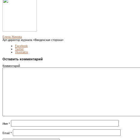
Елена Жирова
Арт-директор журнала «Введенская сторона»
Facebook
Twitter
Vkontakte
Оставить комментарий
Комментарий
Имя
*
Email
*