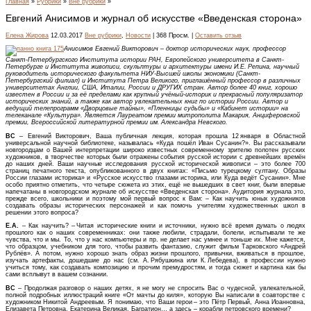
Главная
»
Рубрики
»
Вне рубрики
»
Евгений Анисимов и журнал об искусстве «Введенская сторона»
Елена Жирова
12.03.2017
Вне рубрики
,
Новости
| 368 Просм. |
Оставить отзыв
Анисимов Евгений Викторович – доктор исторических наук, профессор
Санкт-Петербургского Института истории РАН, Европейского университета в Санкт-
Петербурге и Института живописи, скульптуры и архитектуры имени И.Е. Репина, научный
руководитель исторического факультета НИУ-Высшей школы экономики (Санкт-
Петербургский филиал) и Института Петра Великого, приглашённый профессор в различных
университетах Англии, США, Италии, России и ДРУГИХ стран. Автор более 40 книг, хорошо
известен в России и за её пределами как крупный учёный-историк и прекрасный популяризатор
исторических знаний, а также как автор увлекательных книг по истории России. Автор и
ведущий телепрограмм «Дворцовые тайны», «Пленницы судьбы» и «Кабинет истории» на
телеканале «Культура». Является Лауреатом премии митрополита Макария, Анциферовской
премии, Всероссийской литературной премии им. Александра Невского.
ВС
– Евгений Викторович, Ваша публичная лекция, которая прошла 12 января в Областной
универсальной научной библиотеке, называлась «Куда пошёл Иван Сусанин?». Вы рассказывали
новгородцам о Вашей интерпретации широко известных современному зрителю полотен русских
художников, в творчестве которых были отражены события русской истории с древнейших времён
до наших дней. Ваши научные исследования русской исторической живописи – это более 700
страниц печатного текста, опубликованного в двух книгах: «Письмо турецкому султану. Образы
России глазами историка» и «Русское искусство глазами историка, или Куда ведёт Сусанин». Мне
особо приятно отметить, что четыре сюжета из этих, ещё не вышедших в свет книг, были впервые
напечатаны в новгородском журнале об искусстве «Введенская сторона». Аудитория журнала это,
прежде всего, школьники и поэтому мой первый вопрос к Вам: – Как научить юных художников
создавать образы исторических персонажей и как помочь учителям художественных школ в
решении этого вопроса?
Е.А.
– Как научить? – Читая исторические книги и источники, нужно всё время думать о людях
прошлого как о наших современниках: они также любили, страдали, болели, испытывали те же
чувства, что и мы. То, что у нас компьютеры и пр. не делает нас умнее и тоньше их. Мне кажется,
что образцом, учебником для того, чтобы развить фантазию, служит фильм Тарковского «Андрей
Рублёв». А потом, нужно хорошо знать образ жизни прошлого, привычки, вживаться в прошлое,
изучать артефакты, дошедшие до нас (см. А. Рябушкина или К. Лебедева), в профессии нужно
учиться тому, как создавать композицию и прочим премудростям, и тогда сюжет и картина как бы
сами всплывут в вашем сознании.
ВС
– Продолжая разговор о наших детях, я не могу не спросить Вас о чудесной, увлекательной,
полной подробных иллюстраций книге «От мачты до киля», которую Вы написали в соавторстве с
художником Никитой Андреевым. Я понимаю, что Ваши герои – это Пётр Первый, Анна Иоанновна,
Елизавета Петровна, Екатерина Великая, Багратион… а здесь – корабли петровского времени?