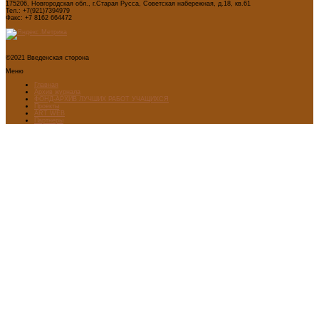
175206, Новгородская обл., г.Старая Русса, Советская набережная, д.18, кв.61
Тел.: +7(921)7394979
Факс: +7 8162 664472
©2021 Введенская сторона
Меню
Главная
Архив журнала
ФОНД-АРХИВ ЛУЧШИХ РАБОТ УЧАЩИХСЯ
Проекты
ART WEB
Партнеры