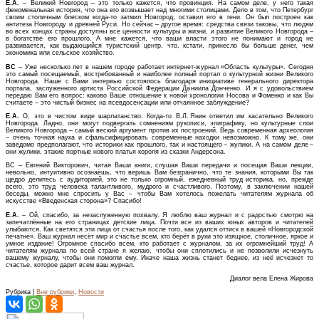
Е.А.
– Великий Новгород – это только кажется, что провинция. На самом деле, у него такая
феноменальная история, что она его возвышает над многими столицами. Дело в том, что Петербург
своим столичным блеском когда-то затмил Новгород, оставил его в тени. Он был построен как
антитеза Новгороду и древней Руси. Но сейчас – другое время: средства связи таковы, что людям
во всех концах страны доступны все ценности культуры и жизни, и развитие Великого Новгорода –
в богатстве его прошлого. А мне кажется, что ваши власти этого не понимают и город не
развивается, как выдающийся туристский центр, что, кстати, принесло бы больше денег, чем
экономика или сельское хозяйство.
ВС
– Уже несколько лет в нашем городе работает интернет-журнал «Область культуры». Сегодня
это самый посещаемый, востребованный и наиболее полный портал о культурной жизни Великого
Новгорода. Наше с Вами интервью состоялось благодаря инициативе генерального директора
портала, заслуженного артиста Российской Федерации Даниила Донченко. И я с удовольствием
передаю Вам его вопрос: каково Ваше отношение к новой хронологии Носова и Фоменко и как Вы
считаете – это чистый бизнес на псевдосенсации или отчаянное заблуждение?
Е.А.
О, это в чистом виде шарлатанство. Когда-то В.Л. Янин ответил им касательно Великого
Новгорода. Ладно, они могут подвергать сомнениям рукописи, эпиграфику, но культурные слои
Великого Новгорода – самый веский аргумент против их построений. Ведь современная археология
– очень точная наука и сфальсифицировать современные находки невозможно. К тому же, они
заведомо предполагают, что историки как прошлого, так и настоящего – жулики. А на самом деле –
они жулики, этакие портные нового платья короля из сказки Андерсона.
ВС – Евгений Викторович, читая Ваши книги, слушая Ваши передачи и посещая Ваши лекции,
невольно, интуитивно осознаёшь, что веришь Вам безгранично, что те знания, которыми Вы так
щедро делитесь с аудиторией, это не только огромный, ежедневный труд историка, но, прежде
всего, это труд человека талантливого, мудрого и счастливого. Поэтому, в заключении нашей
беседы, можно мне спросить у Вас – чтобы Вам хотелось пожелать читателям журнала об
искусстве «Введенская сторона»? Спасибо!
Е.А.
– Ой, спасибо, за незаслуженную похвалу. Я люблю ваш журнал и с радостью смотрю на
запечатлённые на его страницах детские лица. Почти все из ваших юных авторов и читателей
улыбаются. Как светятся эти лица от счастья после того, как удался оттиск в вашей «Новгородской
печатне». Ваш журнал несёт мир и счастье всем, кто берёт в руки это изящное, столичное, яркое и
умное издание! Огромное спасибо всем, кто работает с журналом, за их огромнейший труд! А
читателям журнала по всей стране я желаю, чтобы они сплотились и не позволили исчезнуть
вашему журналу, чтобы они помогли ему. Иначе наша жизнь станет беднее, из неё исчезнет то
счастье, которое дарит всем ваш журнал.
Диалог вела Елена Жирова
Рубрика |
Вне рубрики
,
Новости