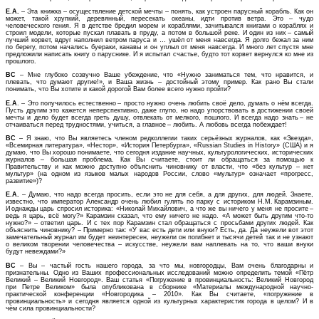
Е.А.
– Эта книжка – осуществление детской мечты – понять, как устроен парусный корабль. Как он
может, такой хрупкий, деревянный, пересекать океаны, идти против ветра. Это – чудо
человеческого гения. Я в детстве бредил морем и кораблями, зачитывался книгами о кораблях и
строил модели, которые пускал плавать в пруду, а потом в большой реке. И один из них – самый
лучший корвет, вдруг наполнил ветром паруса и … ушёл от меня навсегда. Я долго бежал за ним
по берегу, потом начались буераки, канавы и он уплыл от меня навсегда. И много лет спустя мне
предложили написать книгу о паруснике. И я испытал счастье, будто тот корвет вернулся ко мне из
прошлого.
ВС
– Мне глубоко созвучно Ваше убеждение, что «Нужно заниматься тем, что нравится, и
плевать, что думают другие!», и Ваша жизнь – достойный этому пример. Как рано Вы стали
понимать, что Вы хотите и какой дорогой Вам более всего нужно пройти?
Е.А
. – Это получилось естественно – просто нужно очень любить своё дело, думать о нём всегда.
Пусть другим это кажется неперспективно, даже глупо, но надо упорствовать в достижении своей
мечты и дело будет всегда греть душу, отвлекать от мелкого, пошлого. И всегда надо знать – не
отчаиваться перед трудностями, учиться, а главное – любить. А любовь всегда побеждает!
ВС
– Я знаю, что Вы являетесь членом редколлегии таких серьёзных журналов, как «Звезда»,
«Всемирная литература», «Нестор», «История Петербурга», «Russian Studies in History» (США) и я
думаю, что Вы хорошо понимаете, что сегодня издание научных, культурологических, исторических
журналов – большая проблема. Как Вы считаете, стоит ли обращаться за помощью к
Правительству и как можно доступно объяснить чиновнику от власти, что «без культур – нет
мультур» (на одном из языков малых народов России, слово «мультур» означает «прогресс,
развитие»)?
Е.А.
– Думаю, что надо всегда просить, если это не для себя, а для других, для людей. Знаете,
известно, что император Александр очень любил гулять по парку с историком Н.М. Карам­зиным.
И однажды царь спросил историка: «Николай Михайлович, а что же вы ничего у меня не просите –
ведь я царь, всё могу?» Карамзин сказал, что ему ничего не надо. «А может быть другим что-то
нужно?» – ответил царь. И с тех пор Карамзин стал обращаться с просьбами других людей. Как
объяснить чиновнику? – Примерно так: «У вас есть дети или внуки? Есть, да. Да неужели вот этот
замечательный журнал им будет неинтересен, неужели он погибнет и тысячи детей так и не узнают
о великом творении человечества – искусстве, неужели вам наплевать на то, что ваши внуки
будут невеждами?»
ВС
– Вы – частый гость нашего города, за что мы, новгородцы, Вам очень благодарны и
признательны. Одно из Ваших профессиональных исследований можно определить темой «Пётр
Великий – Великий Новгород». Ваш статья «Погружение в провинциальность: Великий Новгород
при Петре Великом» была опубликована в сборнике «Материалы международной научно-
практической конференции «Новгородика – 2010». Как Вы считаете, «погружение в
провинциальность» и сегодня является одной из культурных характеристик города в целом? И в
чём сила провинциальности?