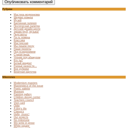
Рубрики
Мастера модернизма
Шедевр номера
Музей
Картинная галерея
Поэтическая палитра
Детский дизайн-центр
Здравствуй, музыка!
Педсоветы
Гость номера
Классика
Мастерская
Мы пишем прозу
Наши проекты
Под псевдонимом
Старая вещь
Чтение под абажуром
Кто ты?
Белый квадрат
Разные разности…
Вне рубрики
Визитная карточка
Milestones
Modernism masters
Masterpiece of the issue
Poetic palette
Museum
Painting gallery
Children design center
Teachers council
Visit card
Oldie
A dog’s life
Classics
Hello, music!
Our projects
No milestone
We write in prose
White square