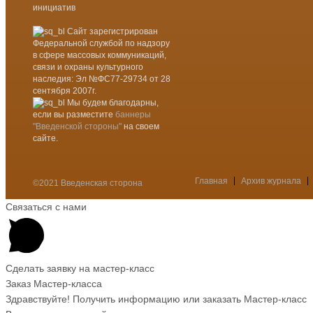
инициатив
Сайт зарегистрирован
Федеральной службой по надзору
в сфере массовых коммуникаций,
связи и охраны культурного
наследия: Эл №ФС77-29734 от 28
сентября 2007г.
Мы будем благодарны,
если вы разместите
баннеры
"Введенской стороны"
на своем
сайте.
Главная
Архив журнала
©2021 Введенская сторона
Меню
Связаться с нами
Сделать заявку на мастер-класс
Заказ Мастер-класса
Здравствуйте! Получить информацию или заказать Мастер-класс