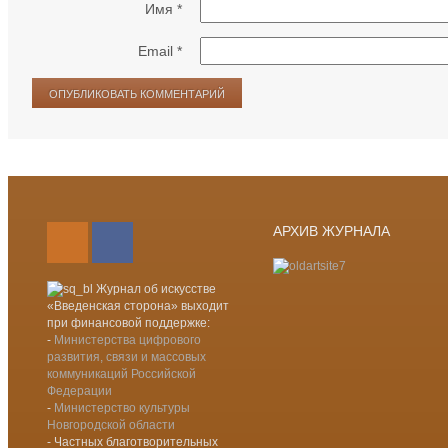
Имя
*
Email
*
Лента новостей RSS
Vkontakte
АРХИВ ЖУРНАЛА
Журнал об искусстве
«Введенская сторона» выходит
при финансовой поддержке:
-
Министерства цифрового
развития, связи и массовых
коммуникаций Российской
Федерации
-
Министерство культуры
Новгородской области
- Частных благотворительных