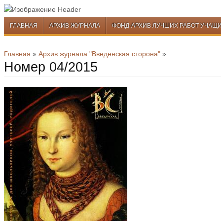
Перейти к содержимому
ГЛАВНАЯ
АРХИВ ЖУРНАЛА
ФОНД-АРХИВ ЛУЧШИХ РАБОТ УЧАЩ
Меню
Перейти к содержимому
Главная
»
Архив журнала "Введенская сторона"
»
Номер 04/2015