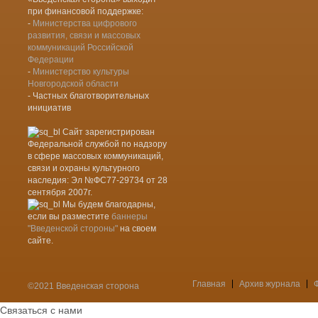
при финансовой поддержке:
-
Министерства цифрового
развития, связи и массовых
коммуникаций Российской
Федерации
-
Министерство культуры
Новгородской области
- Частных благотворительных
инициатив
Сайт зарегистрирован
Федеральной службой по надзору
в сфере массовых коммуникаций,
связи и охраны культурного
наследия: Эл №ФС77-29734 от 28
сентября 2007г.
Мы будем благодарны,
если вы разместите
баннеры
"Введенской стороны"
на своем
сайте.
Главная
Архив журнала
©2021 Введенская сторона
Меню
Связаться с нами