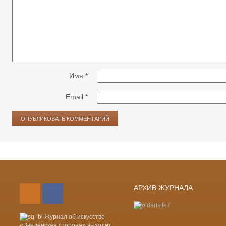
Имя
*
Email
*
Лента новостей RSS
Vkontakte
АРХИВ ЖУРНАЛА
Журнал об искусстве
«Введенская сторона» выходит