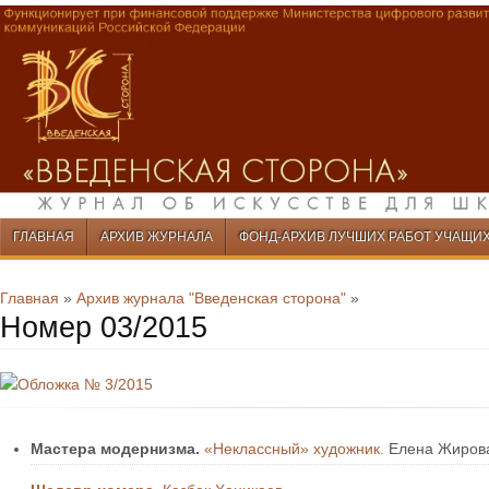
Перейти к содержимому
ГЛАВНАЯ
АРХИВ ЖУРНАЛА
ФОНД-АРХИВ ЛУЧШИХ РАБОТ УЧАЩИ
Меню
Перейти к содержимому
Главная
»
Архив журнала "Введенская сторона"
»
Номер 03/2015
Мастера модернизма.
«Неклассный» художник.
Елена Жиров