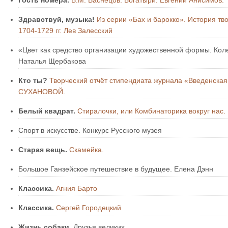
Гость номера.
В.М. Васнецов. Богатыри. Евгений Анисимов.
Здравствуй, музыка!
Из серии «Бах и барокко». История тв
1704-1729 гг. Лев Залесский
«Цвет как средство организации художественной формы. Ко
Наталья Щербакова
Кто ты?
Творческий отчёт стипендиата журнала «Введенска
СУХАНОВОЙ.
Белый квадрат.
Стиралочки, или Комбинаторика вокруг нас.
Спорт в искусстве. Конкурс Русского музея
Старая вещь.
Скамейка.
Большое Ганзейское путешествие в будущее. Елена Дэнн
Классика.
Агния Барто
Классика.
Сергей Городецкий
Жизнь собаки.
Друзья великих