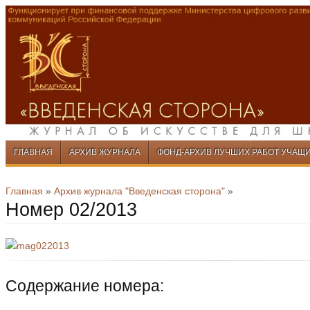
Перейти к содержимому
ГЛАВНАЯ
АРХИВ ЖУРНАЛА
ФОНД-АРХИВ ЛУЧШИХ РАБОТ УЧАЩ
Меню
Перейти к содержимому
Главная
»
Архив журнала "Введенская сторона"
»
Номер 02/2013
Содержание номера: