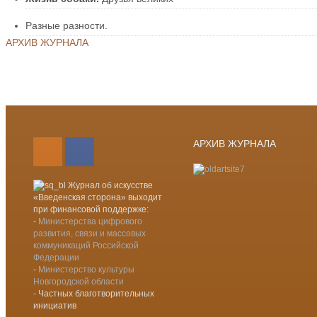
Разные разности.
АРХИВ ЖУРНАЛА
Лента новостей RSS
Vkontakte
АРХИВ ЖУРНАЛА
Журнал об искусстве
«Введенская сторона» выходит
при финансовой поддержке:
-
Министерства цифрового
развития, связи и массовых
коммуникаций Российской
Федерации
-
Министерство культуры
Новгородской области
- Частных благотворительных
инициатив