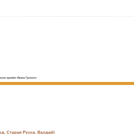
енал времён Ивана Грозного
, Старая Русса, Валдай)