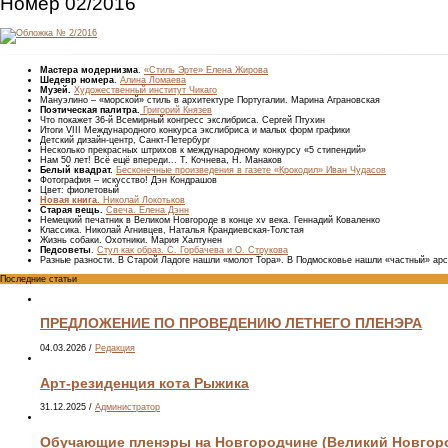
Номер 02/2016
Мастера модернизма
.
«Стиль Эрте» Елена Жирова
Шедевр номера
.
Алина Ломаева
Музей.
Художественный институт Чикаго
Мануэлино – «морской» стиль в архитектуре Португалии. Марина Аграновская
Поэтическая палитра.
Григорий Князев
Что покажет 36-й Всемирный конгресс экслибриса. Сергей Птухин
Итоги VIII Международного конкурса экслибриса и малых форм графики
Детский дизайн-центр, Санкт-Петербург
Несколько прекрасных штрихов к международному конкурсу «5 стипендий»
Нам 50 лет! Всё ещё впереди... Т. Кочнева, Н. Манаков
Белый квадрат.
Бесконечные произведения в газете «Крокодил» Иван Чудасов
Фотография – искусство! Дэн Кондрашов
Цвет: фиолетовый
Новая книга.
Николай Локотьков
Старая вещь.
Свеча. Елена Дэнн
Немецкий печатник в Великом Новгороде в конце xv века. Геннадий Коваленко
Классика. Николай Агнивцев, Наталья Крандиевская-Толстая
Жизнь собаки. Охотники. Мария Халтунен
Педсоветы
.
Стул как образ. С. Горбачева и О. Струкова
Разные разности. В Старой Ладоге нашли «молот Тора». В Подмосковье нашли «частный» арс
Последние статьи
ПРЕДЛОЖЕНИЕ ПО ПРОВЕДЕНИЮ ЛЕТНЕГО ПЛЕНЭРА
04.03.2026
/
Редакция
Арт-резиденция кота Рыжика
31.12.2025
/
Администратор
Обучающие пленэры на Новгородчине (Великий Новгород