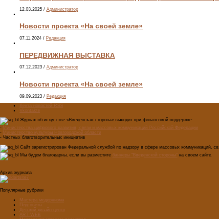
12.03.2025
/
Администратор
Новости проекта «На своей земле»
07.11.2024
/
Редакция
ПЕРЕДВИЖНАЯ ВЫСТАВКА
07.12.2023
/
Администратор
Новости проекта «На своей земле»
09.09.2023
/
Редакция
Лента новостей RSS
Vkontakte
Журнал об искусстве «Введенская сторона» выходит при финансовой поддержке:
-
Министерства цифрового развития, связи и массовых коммуникаций Российской Федерации
-
Министерство культуры Новгородской области
- Частных благотворительных инициатив
Сайт зарегистрирован Федеральной службой по надзору в сфере массовых коммуникаций, свя
Мы будем благодарны, если вы разместите
баннеры "Введенской стороны"
на своем сайте.
Архив журнала
Популярные рубрики
Мастера модернизма
Педсоветы
Детский дизайн-центр
ART WEB