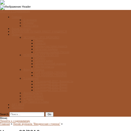
Перейти к содержимому
Главная
О журнале
Рубрики
Карта сайта
Архив журнала
ФОНД-АРХИВ ЛУЧШИХ РАБОТ УЧАЩИХСЯ
Проекты
ЭСТАМП — ЭТО ЗДÓРОВО!
Проект
Новости
Школы-участники проекта
Печатная графика
Художники-графики России
НОВГОРОДСКАЯ ПЕЧАТНЯ
ПРОЕКТ
Галерея работ
Школа печатной графики
Мастер-классы
Фонд Д. Гранина
ГОД ДАНИИЛА ГРАНИНА
ВЕК ДАНИИЛА ГРАНИНА
5 стипендий
5 Стипендий 2017. Финалисты
5 Стипендий 2016. Финал
5 Стипендий 2015. Финал
5 Стипендий 2014. Финал
Диалог Культур
Подари журнал!
С Днём Победы!
Год Памяти и Славы
ART WEB
Партнеры
Search
Меню
Перейти к содержимому
Главная
»
Архив журнала "Введенская сторона"
»