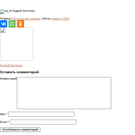
Андрей Нитченко.
Рубрика |
Поэтическая палитра
| Метки
Номер 3-2014
Андрей Нитченко
Оставить комментарий
Комментарий
Имя
*
Email
*