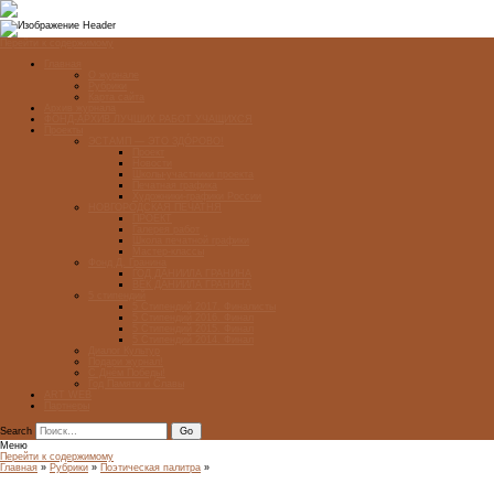
Перейти к содержимому
Главная
О журнале
Рубрики
Карта сайта
Архив журнала
ФОНД-АРХИВ ЛУЧШИХ РАБОТ УЧАЩИХСЯ
Проекты
ЭСТАМП — ЭТО ЗДÓРОВО!
Проект
Новости
Школы-участники проекта
Печатная графика
Художники-графики России
НОВГОРОДСКАЯ ПЕЧАТНЯ
ПРОЕКТ
Галерея работ
Школа печатной графики
Мастер-классы
Фонд Д. Гранина
ГОД ДАНИИЛА ГРАНИНА
ВЕК ДАНИИЛА ГРАНИНА
5 стипендий
5 Стипендий 2017. Финалисты
5 Стипендий 2016. Финал
5 Стипендий 2015. Финал
5 Стипендий 2014. Финал
Диалог Культур
Подари журнал!
С Днём Победы!
Год Памяти и Славы
ART WEB
Партнеры
Search
Меню
Перейти к содержимому
Главная
»
Рубрики
»
Поэтическая палитра
»