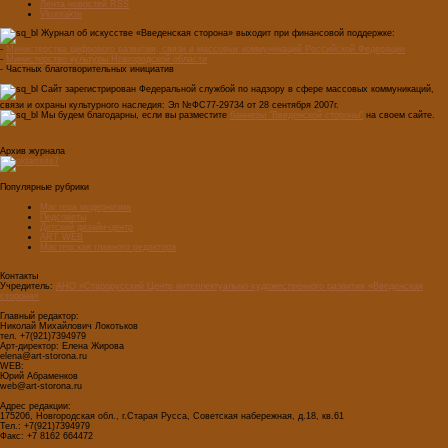
Лента новостей RSS
Vkontakte
Журнал об искусстве «Введенская сторона» выходит при финансовой поддержке:
-
Министерства цифрового развития, связи и массовых коммуникаций Российской Федерации
-
Министерство культуры Новгородской области
- Частных благотворительных инициатив
Сайт зарегистрирован Федеральной службой по надзору в сфере массовых коммуникаций,
связи и охраны культурного наследия: Эл №ФС77-29734 от 28 сентября 2007г.
Мы будем благодарны, если вы разместите
баннеры "Введенской стороны"
на своем сайте.
Архив журнала
Популярные рубрики
Мастера модернизма
Педсоветы
Детский дизайн-центр
ART WEB
Мастерская главного редактора
Контакты
Учредитель:
АНО «Старорусский Центр интеллектуально-художественного развития «Введенская
сторона»
Главный редактор:
Николай Михайлович Локотьков
тел. +7(921)7394979
Арт-директор: Елена Жирова
elena@art-storona.ru
WEB:
Юрий Абраменков
web@art-storona.ru
Адрес редакции:
175206, Новгородская обл., г.Старая Русса, Советская набережная, д.18, кв.61
Тел.: +7(921)7394979
Факс: +7 8162 664472