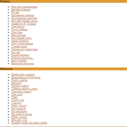
Рубрики
Мастера модернизма
Шедевр номера
Музей
Картинная галерея
Поэтическая палитра
Детский дизайн-центр
Здравствуй, музыка!
Педсоветы
Гость номера
Классика
Мастерская
Мы пишем прозу
Наши проекты
Под псевдонимом
Старая вещь
Чтение под абажуром
Кто ты?
Белый квадрат
Разные разности…
Вне рубрики
Визитная карточка
Milestones
Modernism masters
Masterpiece of the issue
Poetic palette
Museum
Painting gallery
Children design center
Teachers council
Visit card
Oldie
A dog’s life
Classics
Hello, music!
Our projects
No milestone
We write in prose
White square
Who are you?
Reading under the lamp shade