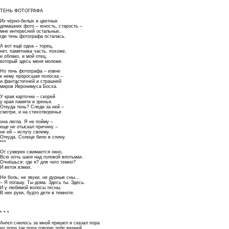
ТЕНЬ ФОТОГРАФА
Из чёрно-белых и цветных
домашних фото – юность, старость –
мне интересней остальных,
где тень фотографа осталась.
А вот ещё одна – торец,
нет, памятника часть, похоже,
и облако, и мой отец,
который здесь меня моложе.
Но тень фотографа – извне
к нему проросшая полоска –
и фантастичней и страшней
миров Йеронимуса Босха.
У края карточки – скорей
у края памяти и зренья.
Откуда тень? Следи за ней –
смотри, и на стихотворенье
она легла. Я не пойму –
еще не отыскал причину –
не ей – испугу своему.
Откуда. Солнце било в спину.
***
От сумерек сжимается окно,
Всю ночь шаги над головой впотьмах.
Очнёшься: где я? для чего темно?
И веток взмах.
Не боль, не звуки, не дурные сны...
– Я погашу. Ты дома. Здесь ты. Здесь.
И у любимой волосы тесны,
В них руки, будто дети в темноте.
* * *
Ангел снилось за мной пришел и сказал пора
ну пора так пора говорю тебе видней