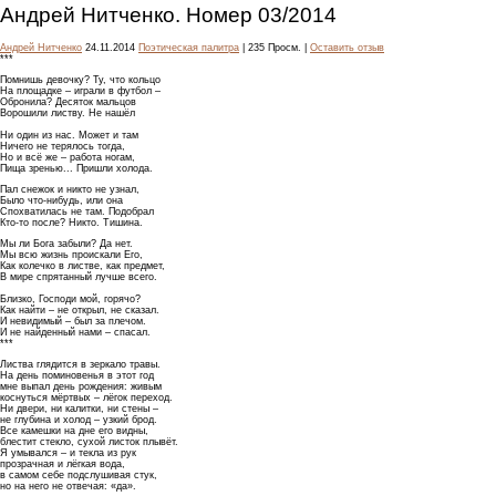
Андрей Нитченко. Номер 03/2014
Андрей Нитченко
24.11.2014
Поэтическая палитра
| 235 Просм. |
Оставить отзыв
***
Помнишь девочку? Ту, что кольцо
На площадке – играли в футбол –
Обронила? Десяток мальцов
Ворошили листву. Не нашёл
Ни один из нас. Может и там
Ничего не терялось тогда,
Но и всё же – работа ногам,
Пища зренью... Пришли холода.
Пал снежок и никто не узнал,
Было что-нибудь, или она
Спохватилась не там. Подобрал
Кто-то после? Никто. Тишина.
Мы ли Бога забыли? Да нет.
Мы всю жизнь проискали Его,
Как колечко в листве, как предмет,
В мире спрятанный лучше всего.
Близко, Господи мой, горячо?
Как найти – не открыл, не сказал.
И невидимый – был за плечом.
И не найденный нами – спасал.
***
Листва глядится в зеркало травы.
На день поминовенья в этот год
мне выпал день рождения: живым
коснуться мёртвых – лёгок переход.
Ни двери, ни калитки, ни стены –
не глубина и холод – узкий брод.
Все камешки на дне его видны,
блестит стекло, сухой листок плывёт.
Я умывался – и текла из рук
прозрачная и лёгкая вода,
в самом себе подслушивая стук,
но на него не отвечая: «да».