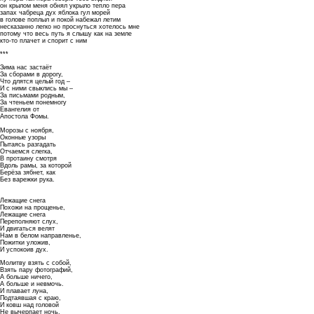
он крылом меня обнял укрыло тепло пера
запах чабреца дух яблока гул морей
в голове поплыл и покой набежал летим
несказанно легко но проснуться хотелось мне
потому что весь путь я слышу как на земле
кто-то плачет и спорит с ним
***
Зима нас застаёт
За сборами в дорогу,
Что длятся целый год –
И с ними свыклись мы –
За письмами родным,
За чтеньем понемногу
Евангелия от
Апостола Фомы.
Морозы с ноября,
Оконные узоры
Пытаясь разгадать
Отчаемся слегка,
В протаину смотря
Вдоль рамы, за которой
Берёза зябнет, как
Без варежки рука.
Лежащие снега
Похожи на прощенье,
Лежащие снега
Переполняют слух,
И двигаться велят
Нам в белом направленье,
Пожитки уложив,
И успокоив дух.
Молитву взять с собой,
Взять пару фотографий,
А больше ничего,
А больше и невмочь.
И плавает луна,
Подтаявшая с краю,
И ковш над головой
Не вычерпает ночь.